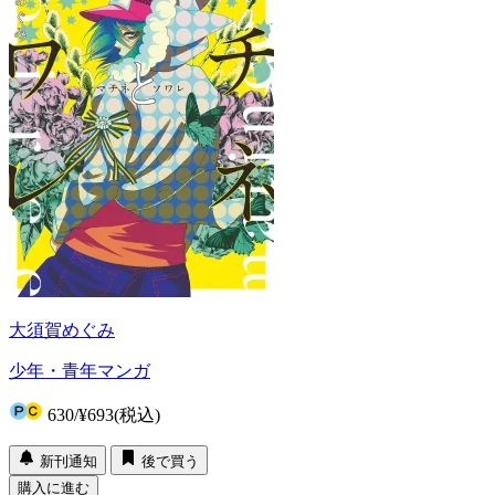
大須賀めぐみ
少年・青年マンガ
630
/
¥693
(税込)
新刊通知
後で買う
購入に進む