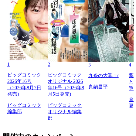
1
2
3
4
ビッグコミック
ビッグコミック
九条の大罪 17
薬
2026年16号
オリジナル 2026
と
真鍋昌平
（2026年8月7日
年16号（2026年8
謎
発売）
月5日発売)
倉
ビッグコミック
ビッグコミック
夏
編集部
オリジナル編集
部