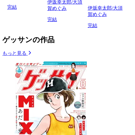
伊坂幸太郎/大須
完結
伊坂幸太郎/大須
賀めぐみ
賀めぐみ
完結
完結
ゲッサンの作品
もっと見る