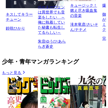
キュージック！
爆
ベートーヴェン
燃え尽き吸血鬼
は異世界でも音
キスしてキラー
御
の音楽
楽をしたい ～
チューン
が
俺に執着してい
滝本竜彦/さいそ
ミ
た秘書も転生し
鈴咲ひかり
ん/ナナメ
ク
てるらしい～
完
朱音ゆうひ/あら
らぎ蒼史
少年・青年マンガランキング
もっと見る