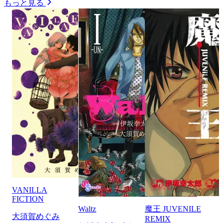
もっと見る
VANILLA
FICTION
Waltz
魔王 JUVENILE
大須賀めぐみ
REMIX