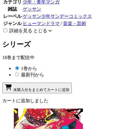
カテゴリ
少年・青年マンガ
雑誌
ゲッサン
レーベル
ゲッサン少年サンデーコミックス
ジャンル
ヒューマンドラマ
/
音楽・芸術
詳細を見る
とじる
シリーズ
18巻まで配信中
1巻から
最新刊から
未購入分をまとめてカートに追加
カートに追加しました