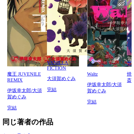
VANILLA
ザ
FICTION
魔王 JUVENILE
Waltz
焼
大須賀めぐみ
REMIX
斎
伊坂幸太郎/大須
完結
伊坂幸太郎/大須
賀めぐみ
賀めぐみ
完結
完結
同じ著者の作品