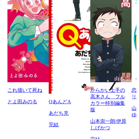
これ描いて死ね
からかい上手の
恋
高木さん フル
リ
とよ田みのる
QあんどA
カラー特別編集
山
版
あだち充
ゆ
山本崇一朗/伊原
完結
しげかつ