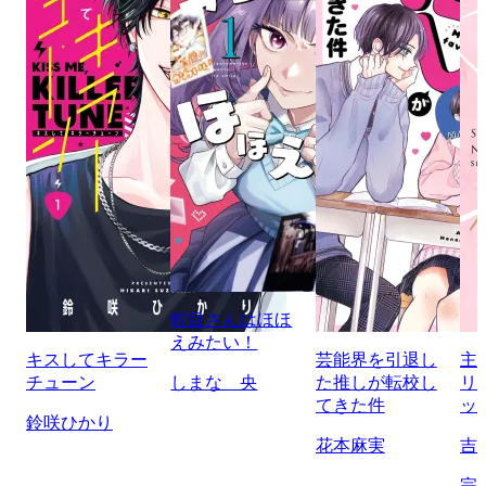
蛇目さんはほほ
えみたい！
キスしてキラー
芸能界を引退し
主
チューン
しまな 央
た推しが転校し
リ
てきた件
ッ
鈴咲ひかり
花本麻実
吉
完