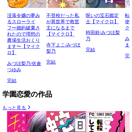
没落令嬢の夢み
不登校だった私
呪いの宝石鑑定
転
るスローライ
が異世界で救世
士【マイクロ】
使
フ〜婚約破棄さ
主になるまで
ク
時田鈴/みづほ梨
れたので理想の
【マイクロ】
乃
み
農場生活おくり
寺下よこ/みづほ
ま
ます〜【マイク
完結
梨乃
ロ】
完
完結
みづほ梨乃/佐倉
つゆみ
完結
学園恋愛の作品
もっと見る