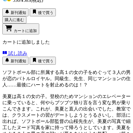
530
/
¥583
(税込)
新刊通知
後で買う
購入に進む
カートに追加
カートに追加しました
試し読み
新刊通知
後で買う
ソフトボール部に所属する高１の女の子をめぐって３人の男
が恋のバトルロイヤル。同級生、先生、同じマンションの住
人……最後にハートを射止めるのは！？
美夏は高１の女の子。登校のためマンションのエレベーター
に乗っていると、何やらブツブツ独り言を言う変な男が乗り
こんできます。これが、美夏と直人の出会いでした。教室で
は、クラスメートの習がデートしようとうるさいし、部活に
出れば、ソフトボール部監督の山桜先生が、美夏の写真で細
工したヌード写真を家に持って帰ろうとしています。美夏を