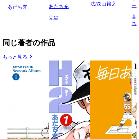
法/森山裕之
ー
あだち充
あだち充
高
完結
ち
同じ著者の作品
もっと見る