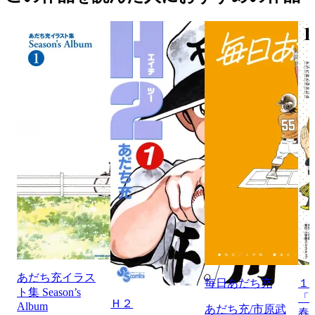
あだち充イラス
毎日あだち充
１
ト集 Season’s
「
Ｈ２
Album
あだち充/市原武
春