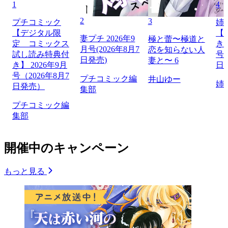
1
4
2
3
プチコミック
姉
【デジタル限
【
妻プチ 2026年9
極と蕾〜極道と
定 コミックス
き】
月号(2026年8月7
恋を知らない人
試し読み特典付
号（
日発売)
妻と〜 6
き】 2026年9月
日
号（2026年8月7
プチコミック編
井山ゆー
姉
日発売）
集部
プチコミック編
集部
開催中のキャンペーン
もっと見る