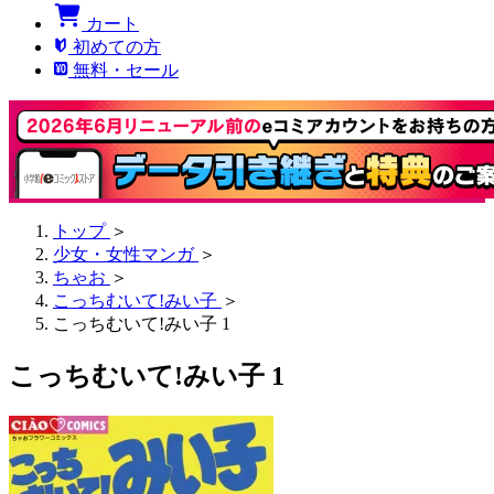
カート
初めての方
無料・セール
トップ
＞
少女・女性マンガ
＞
ちゃお
＞
こっちむいて!みい子
＞
こっちむいて!みい子 1
こっちむいて!みい子 1