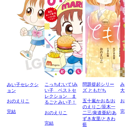
こっちむいて!み
問題提起シリー
み
みい子セレクシ
い子 ベストセ
ズ ともだち
大
ョン
レクション ま
五十嵐かおる/お
お
おのえりこ
るごとみい子！
のえりこ/笹木一
完
完結
おのえりこ
二三/泉道亜紀/あ
ずき友里/ときわ
完結
藍