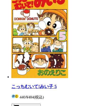
こっちむいて!みい子 5
440
/
¥484
(税込)