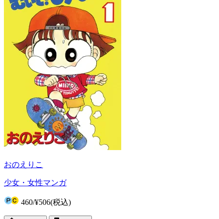
おのえりこ
少女・女性マンガ
460
/
¥506
(税込)