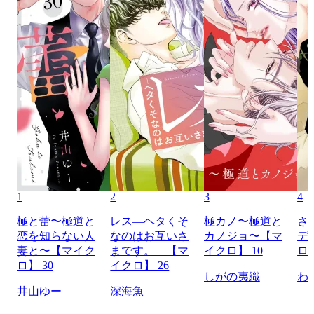
1
2
3
4
極と蕾〜極道と
レス―ヘタくそ
極カノ〜極道と
さ
恋を知らない人
なのはお互いさ
カノジョ〜【マ
デ
妻と〜【マイク
まです。―【マ
イクロ】 10
ロ】
ロ】 30
イクロ】 26
しがの夷織
わ
井山ゆー
深海魚