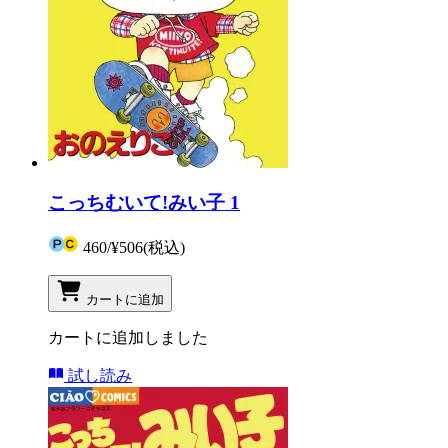
こっちむいて!みい子 1
460
/
¥506
(税込)
カートに追加
カートに追加しました
試し読み