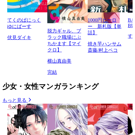
てくのぱにっく
1000円ヒーロ
BA
BU
ゆにばーす
ー 新札版【単
脱力ギャル、ブ
話】
す
ラック職場にぶ
伏見ダイキ
ちかます【マイ
焼き芋ハンサム
クロ】
斎藤/村上ペコ
横山真由美
完結
少女・女性マンガランキング
もっと見る