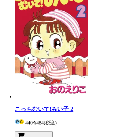
こっちむいて!みい子 2
440
/
¥484
(税込)