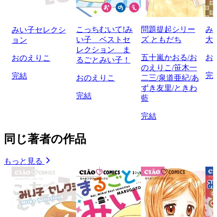
こっちむいて!み
問題提起シリー
み
みい子セレクシ
い子 ベストセ
ズ ともだち
大
ョン
レクション ま
五十嵐かおる/お
お
おのえりこ
るごとみい子！
のえりこ/笹木一
完
完結
おのえりこ
二三/泉道亜紀/あ
ずき友里/ときわ
完結
藍
完結
同じ著者の作品
もっと見る