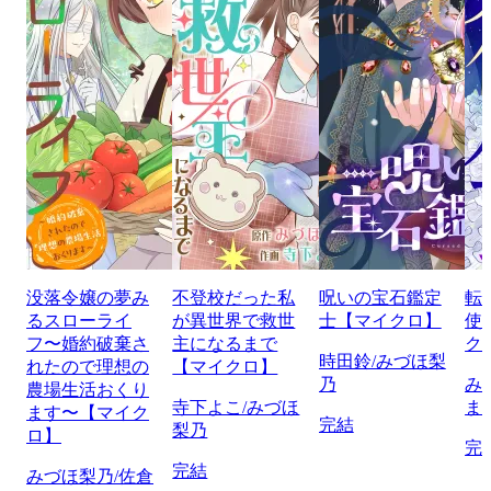
没落令嬢の夢み
不登校だった私
呪いの宝石鑑定
転
るスローライ
が異世界で救世
士【マイクロ】
使
フ〜婚約破棄さ
主になるまで
ク
時田鈴/みづほ梨
れたので理想の
【マイクロ】
乃
み
農場生活おくり
寺下よこ/みづほ
ま
ます〜【マイク
完結
梨乃
ロ】
完
完結
みづほ梨乃/佐倉