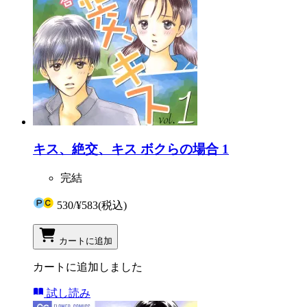
キス、絶交、キス ボクらの場合 1
完結
530
/
¥583
(税込)
カートに追加
カートに追加しました
試し読み