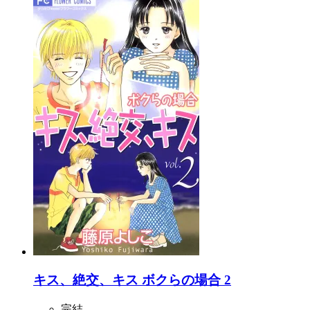
キス、絶交、キス ボクらの場合 2
完結