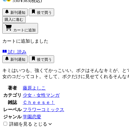
530
/
¥583
(税込)
新刊通知
後で買う
購入に進む
カートに追加
カートに追加しました
試し読み
新刊通知
後で買う
キミはいつも、強くてかっこいい。ボクはそんなキミが、と
女のコだってコト。そして、ボクだけに見せてくれるそんな
著者
藤原よしこ
カテゴリ
少女・女性マンガ
雑誌
Ｃｈｅｅｓｅ！
レーベル
フラワーコミックス
ジャンル
学園恋愛
詳細を見る
とじる