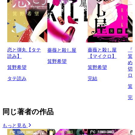
恋と弾丸【タテ
薔薇と殺し屋
『
薔薇と殺し屋
読み】
【マイクロ】
箕
箕野希望
め
箕野希望
箕野希望
切
ロ
タテ読み
完結
箕
完
同じ著者の作品
もっと見る