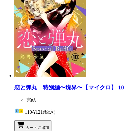
恋と弾丸 特別編〜境界〜【マイクロ】 10
完結
110
/
¥121
(税込)
カートに追加