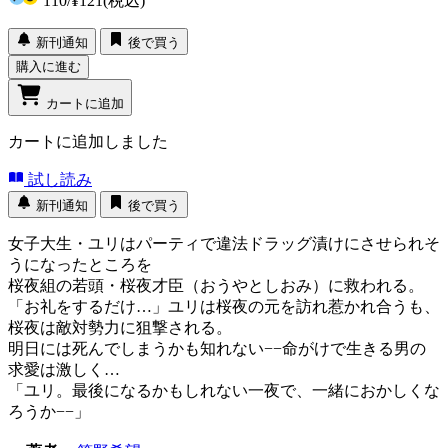
110
/
¥121
(税込)
新刊通知
後で買う
購入に進む
カートに追加
カートに追加しました
試し読み
新刊通知
後で買う
女子大生・ユリはパーティで違法ドラッグ漬けにさせられそ
うになったところを
桜夜組の若頭・桜夜才臣（おうやとしおみ）に救われる。
「お礼をするだけ…」ユリは桜夜の元を訪れ惹かれ合うも、
桜夜は敵対勢力に狙撃される。
明日には死んでしまうかも知れない−−命がけで生きる男の
求愛は激しく…
「ユリ。最後になるかもしれない一夜で、一緒におかしくな
ろうか−−」