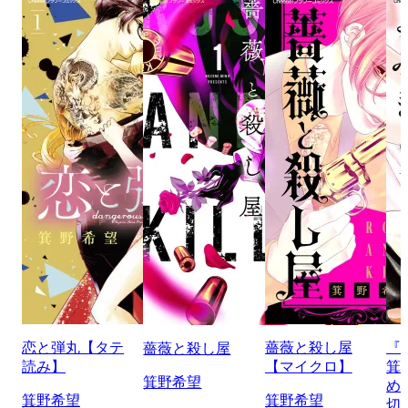
恋と弾丸【タテ
薔薇と殺し屋
『
薔薇と殺し屋
読み】
【マイクロ】
箕
箕野希望
め
箕野希望
箕野希望
切