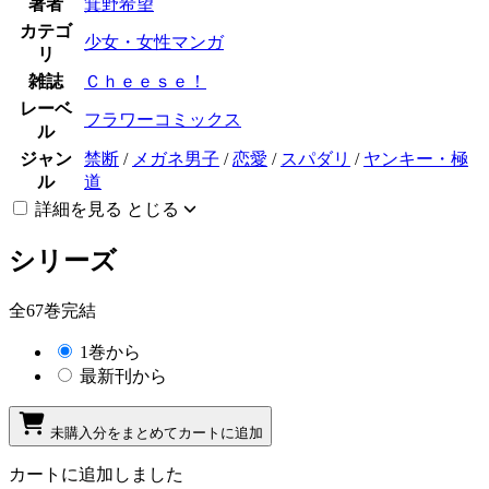
著者
箕野希望
カテゴ
少女・女性マンガ
リ
雑誌
Ｃｈｅｅｓｅ！
レーベ
フラワーコミックス
ル
ジャン
禁断
/
メガネ男子
/
恋愛
/
スパダリ
/
ヤンキー・極
ル
道
詳細を見る
とじる
シリーズ
全67巻完結
1巻から
最新刊から
未購入分をまとめてカートに追加
カートに追加しました