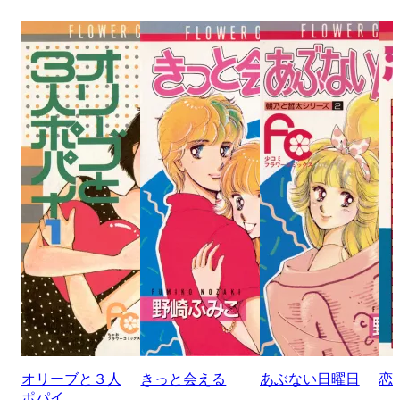
オリーブと３人
きっと会える
あぶない日曜日
恋
ポパイ