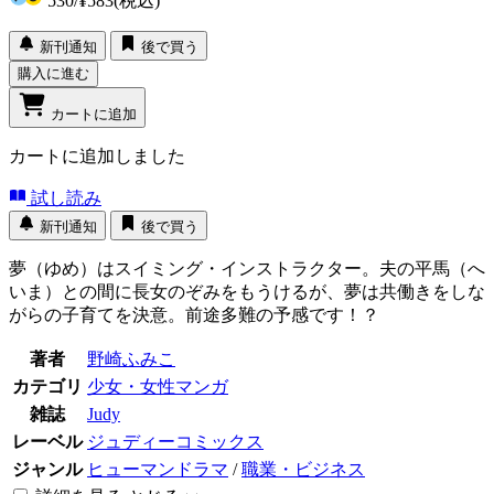
530
/
¥583
(税込)
新刊通知
後で買う
購入に進む
カートに追加
カートに追加しました
試し読み
新刊通知
後で買う
夢（ゆめ）はスイミング・インストラクター。夫の平馬（へ
いま）との間に長女のぞみをもうけるが、夢は共働きをしな
がらの子育てを決意。前途多難の予感です！？
著者
野崎ふみこ
カテゴリ
少女・女性マンガ
雑誌
Judy
レーベル
ジュディーコミックス
ジャンル
ヒューマンドラマ
/
職業・ビジネス