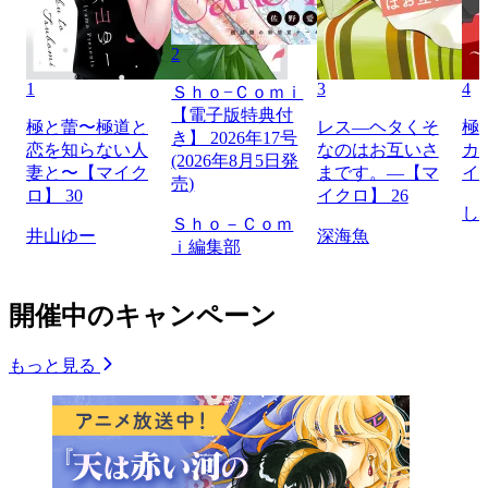
2
1
3
4
Ｓｈｏ−Ｃｏｍｉ
【電子版特典付
極と蕾〜極道と
レス―ヘタくそ
極
き】 2026年17号
恋を知らない人
なのはお互いさ
カ
(2026年8月5日発
妻と〜【マイク
まです。―【マ
イ
売)
ロ】 30
イクロ】 26
し
Ｓｈｏ－Ｃｏｍ
井山ゆー
深海魚
ｉ編集部
開催中のキャンペーン
もっと見る