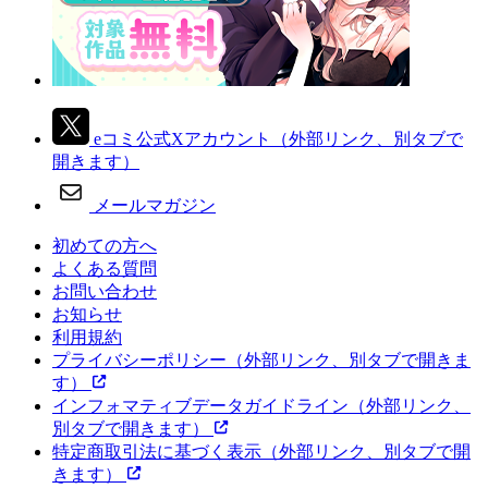
eコミ公式Xアカウント
（外部リンク、別タブで
開きます）
メールマガジン
初めての方へ
よくある質問
お問い合わせ
お知らせ
利用規約
プライバシーポリシー
（外部リンク、別タブで開きま
す）
インフォマティブデータガイドライン
（外部リンク、
別タブで開きます）
特定商取引法に基づく表示
（外部リンク、別タブで開
きます）