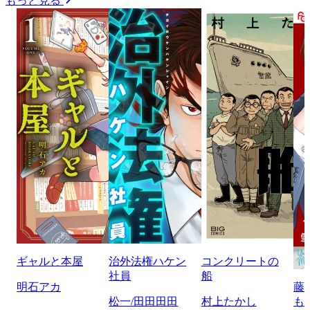
もっと見る
ギャルと本屋
治外法権ハケン
コンクリートの
社員
船
明石アカ
藤
松一/田田田田
村上たかし
も