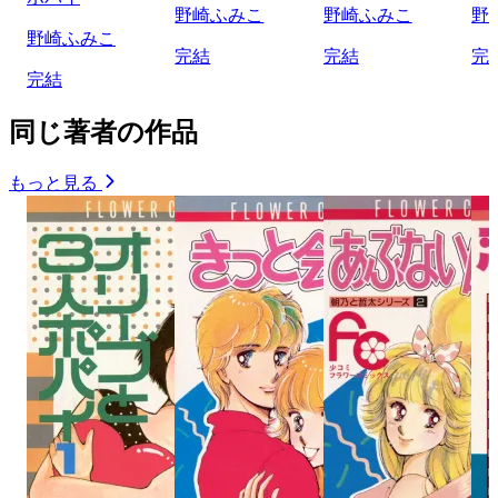
野崎ふみこ
野崎ふみこ
野
野崎ふみこ
完結
完結
完
完結
同じ著者の作品
もっと見る