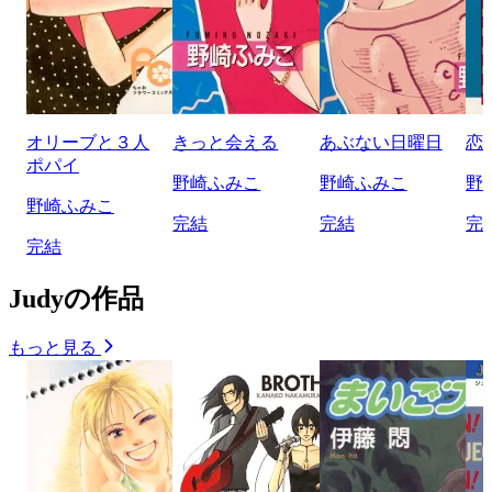
オリーブと３人
きっと会える
あぶない日曜日
恋
ポパイ
野崎ふみこ
野崎ふみこ
野
野崎ふみこ
完結
完結
完
完結
Judyの作品
もっと見る