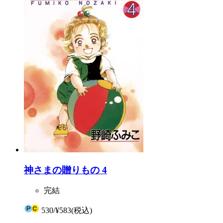
神さまの贈りもの 4
完結
530
/
¥583
(税込)