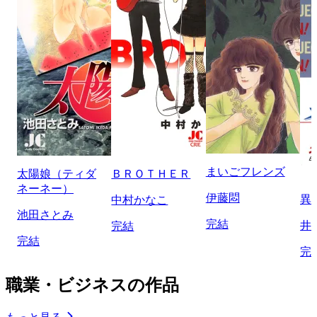
まいごフレンズ
太陽娘（ティダ
ＢＲＯＴＨＥＲ
ネーネー）
伊藤悶
異
中村かなこ
池田さとみ
完結
井
完結
完結
完
職業・ビジネスの作品