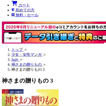
カート
初めての方
無料・セール
トップ
＞
少女・女性マンガ
＞
Judy
＞
神さまの贈りもの
＞
神さまの贈りもの 3
神さまの贈りもの 3