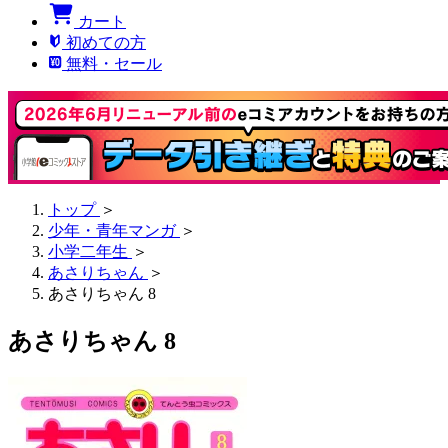
カート
初めての方
無料・セール
トップ
＞
少年・青年マンガ
＞
小学二年生
＞
あさりちゃん
＞
あさりちゃん 8
あさりちゃん 8