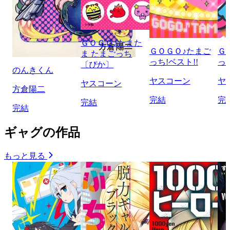
ＧＯＧＯ♪たまた
ＧＯＧＯ♪たまご
Ｇ
ま たまごっち
っち!ベスト!!
っ
〔ぴか〕
のんきくん
ヤスコーン
ヤ
ヤスコーン
方倉陽二
完結
完
完結
完結
ギャグの作品
もっと見る