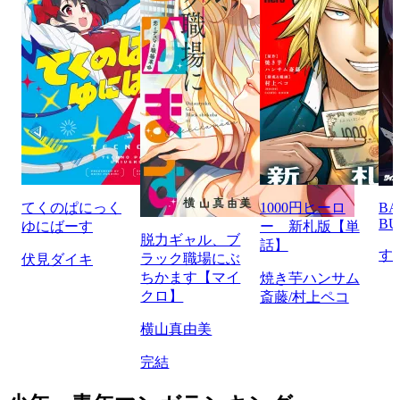
てくのぱにっく
1000円ヒーロ
BA
BU
ゆにばーす
ー 新札版【単
脱力ギャル、ブ
話】
す
ラック職場にぶ
伏見ダイキ
ちかます【マイ
焼き芋ハンサム
クロ】
斎藤/村上ペコ
横山真由美
完結