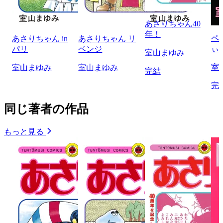
あさりちゃん40
年！
ペ
あさりちゃん in
あさりちゃん リ
ぃ
パリ
ベンジ
室山まゆみ
室
室山まゆみ
室山まゆみ
完結
完
同じ著者の作品
もっと見る