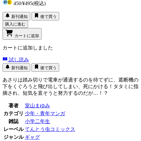
450
/
¥495
(税込)
新刊通知
後で買う
購入に進む
カートに追加
カートに追加しました
試し読み
新刊通知
後で買う
あさりは踏み切りで電車が通過するのを待てずに、遮断機の
下をくぐろうと飛び出してしまい、死にかける！タタミに指
摘され、短気を直そうと努力するのだが…！？
著者
室山まゆみ
カテゴリ
少年・青年マンガ
雑誌
小学二年生
レーベル
てんとう虫コミックス
ジャンル
ギャグ