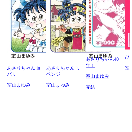
ひ
あさりちゃん40
年！
あさりちゃん in
あさりちゃん リ
室
パリ
ベンジ
室山まゆみ
室山まゆみ
室山まゆみ
完結