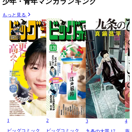
少年・青年マンガランキング
もっと見る
1
2
3
4
ビッグコミック
ビッグコミック
九条の大罪 17
薬