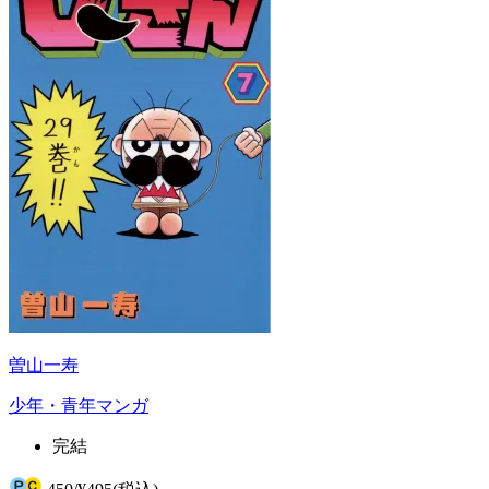
曽山一寿
少年・青年マンガ
完結