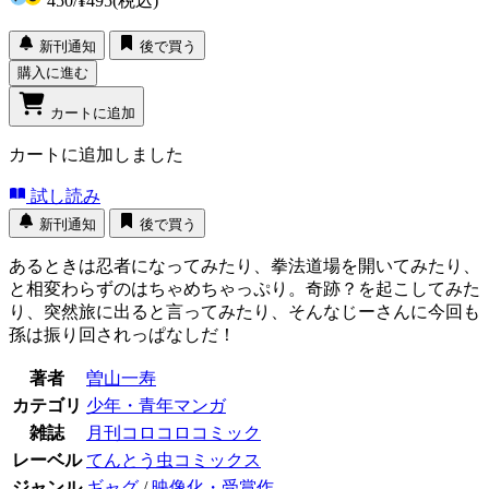
450
/
¥495
(税込)
新刊通知
後で買う
購入に進む
カートに追加
カートに追加しました
試し読み
新刊通知
後で買う
あるときは忍者になってみたり、拳法道場を開いてみたり、
と相変わらずのはちゃめちゃっぷり。奇跡？を起こしてみた
り、突然旅に出ると言ってみたり、そんなじーさんに今回も
孫は振り回されっぱなしだ！
著者
曽山一寿
カテゴリ
少年・青年マンガ
雑誌
月刊コロコロコミック
レーベル
てんとう虫コミックス
ジャンル
ギャグ
/
映像化・受賞作