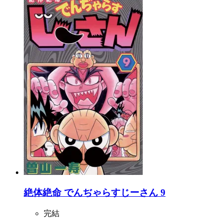
絶体絶命 でんぢゃらすじーさん 9
完結