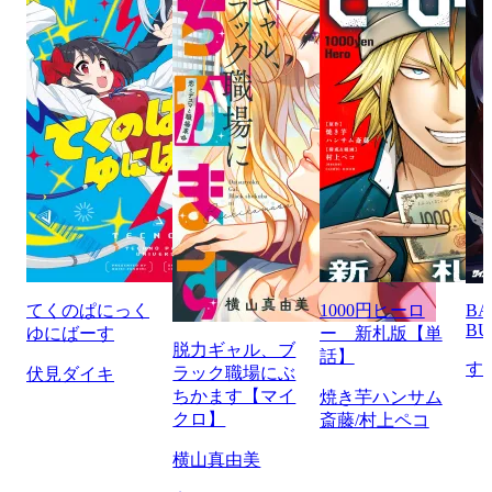
てくのぱにっく
1000円ヒーロ
BA
BU
ゆにばーす
ー 新札版【単
脱力ギャル、ブ
話】
す
ラック職場にぶ
伏見ダイキ
ちかます【マイ
焼き芋ハンサム
クロ】
斎藤/村上ペコ
横山真由美