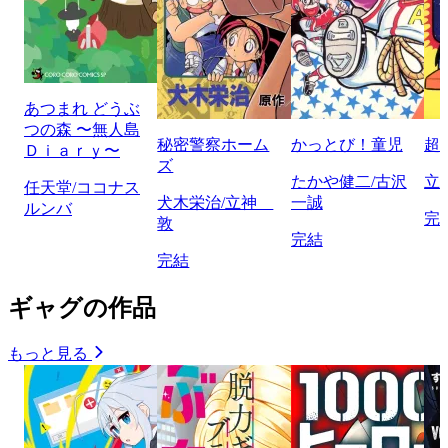
あつまれ どうぶ
つの森 〜無人島
秘密警察ホーム
かっとび！童児
超
Ｄｉａｒｙ〜
ズ
たかや健二/古沢
立
任天堂/ココナス
犬木栄治/立神
一誠
ルンバ
完
敦
完結
完結
ギャグの作品
もっと見る