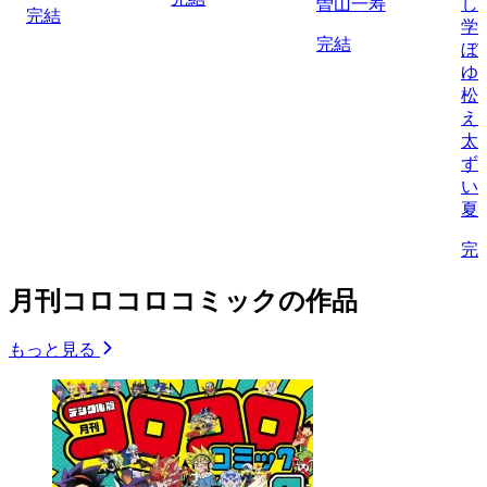
曽山一寿
し
完結
学
完結
ぼ
ゆ
松
え
太
ず
い
夏
完
月刊コロコロコミックの作品
もっと見る