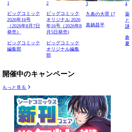
1
2
3
4
ビッグコミック
ビッグコミック
九条の大罪 17
薬
2026年16号
オリジナル 2026
と
真鍋昌平
（2026年8月7日
年16号（2026年8
謎
発売）
月5日発売)
倉
ビッグコミック
ビッグコミック
夏
編集部
オリジナル編集
部
開催中のキャンペーン
もっと見る