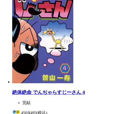
絶体絶命 でんぢゃらすじーさん 4
完結
450
/
¥495
(税込)