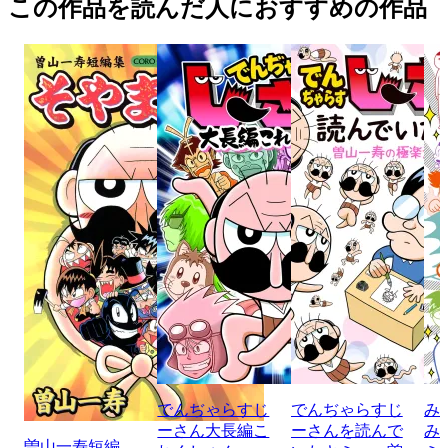
この作品を読んだ人におすすめの作品
でんぢゃらすじ
でんぢゃらすじ
み
ーさん大長編こ
ーさんを読んで
み
曽山一寿短編