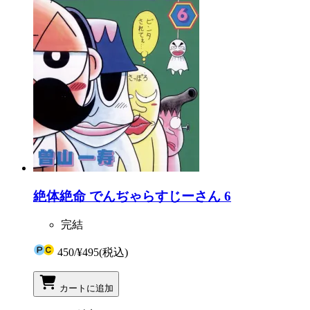
絶体絶命 でんぢゃらすじーさん 6
完結
450
/
¥495
(税込)
カートに追加