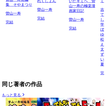
れくしょん
いたキミへ 曽
ミ
集 そやまつり
山一寿の極楽漫
曽山一寿
吉
画家日記
曽山一寿
て
完結
曽山一寿
し
完結
学
完結
ぼ
ゆ
松
え
太
ず
い
夏
完
同じ著者の作品
もっと見る