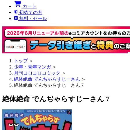
カート
初めての方
無料・セール
トップ
＞
少年・青年マンガ
＞
月刊コロコロコミック
＞
絶体絶命 でんぢゃらすじーさん
＞
絶体絶命 でんぢゃらすじーさん 7
絶体絶命 でんぢゃらすじーさん 7