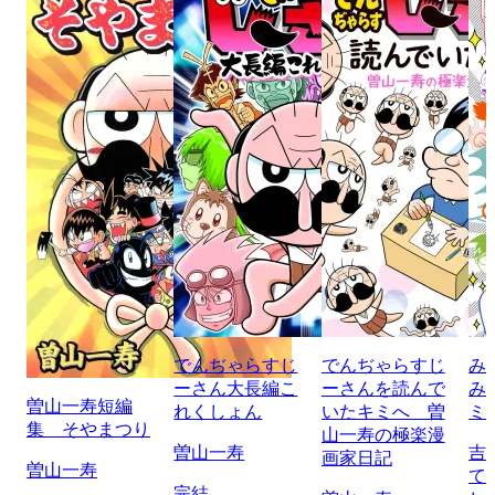
でんぢゃらすじ
でんぢゃらすじ
み
ーさん大長編こ
ーさんを読んで
み
曽山一寿短編
れくしょん
いたキミへ 曽
ミ
集 そやまつり
山一寿の極楽漫
曽山一寿
吉
画家日記
曽山一寿
て
完結