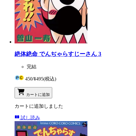
絶体絶命 でんぢゃらすじーさん 3
完結
450
/
¥495
(税込)
カートに追加
カートに追加しました
試し読み