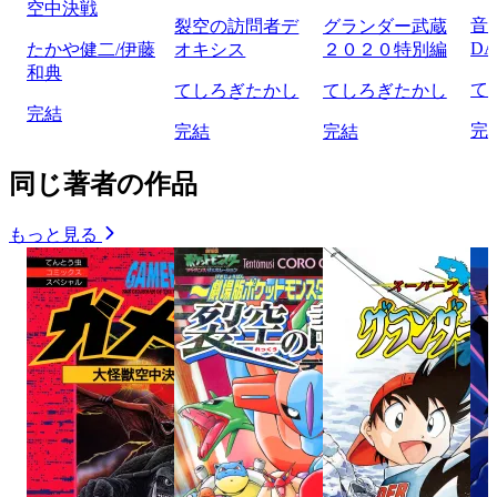
空中決戦
音
裂空の訪問者デ
グランダー武蔵
D
たかや健二/伊藤
オキシス
２０２０特別編
和典
て
てしろぎたかし
てしろぎたかし
完結
完
完結
完結
同じ著者の作品
もっと見る