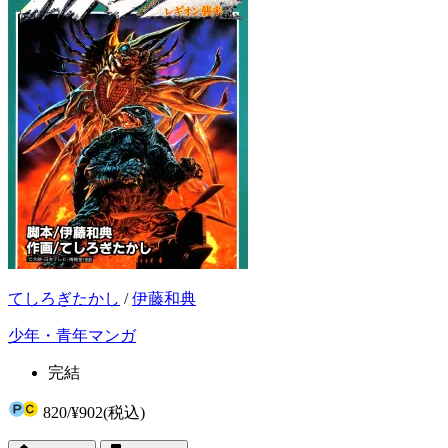
てしろぎたかし
/
伊藤和典
少年・青年マンガ
完結
820
/
¥902
(税込)