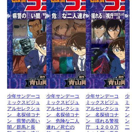
少年サンデーコ
少年サンデーコ
少年サンデーコ
少
ミックスビジュ
ミックスビジュ
ミックスビジュ
ミ
アルセレクショ
アルセレクショ
アルセレクショ
ア
ン 名探偵コナ
ン 名探偵コナ
ン 名探偵コナ
ン
ン 県警の黒い
ン 危険な二人
ン 揺れる警視
ン
闇／群馬と長
連れ／死亡の
庁 １２００万
二