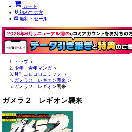
カート
初めての方
無料・セール
トップ
＞
少年・青年マンガ
＞
月刊コロコロコミック
＞
ガメラ２ レギオン襲来
＞
ガメラ２ レギオン襲来
ガメラ２ レギオン襲来