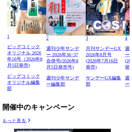
1
2
3
4
ビッグコミック
週刊少年サンデ
月刊サンデーGX
週
オリジナル 2026
ー 2026年36･37
2026年8月号
ー 
年16号（2026年8
合併号(2026年8
(2026年7月16日
(2
月5日発売)
月5日発売号)
発売)
発
ビッグコミック
週刊少年サンデ
サンデーGX編集
週
オリジナル編集
ー編集部
部
ー
部
開催中のキャンペーン
もっと見る