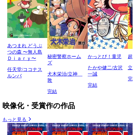
あつまれ どうぶ
つの森 〜無人島
秘密警察ホーム
かっとび！童児
超
Ｄｉａｒｙ〜
ズ
たかや健二/古沢
立
任天堂/ココナス
犬木栄治/立神
一誠
ルンバ
完
敦
完結
完結
映像化・受賞作の作品
もっと見る