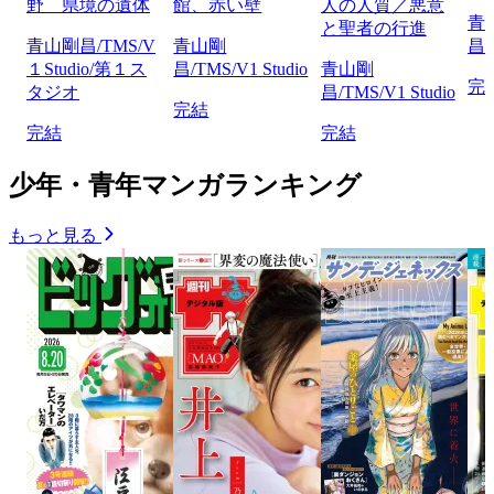
野 県境の遺体
館、赤い壁
人の人質／悪意
青
と聖者の行進
青山剛昌/TMS/V
青山剛
昌/
１Studio/第１ス
昌/TMS/V1 Studio
青山剛
完
タジオ
昌/TMS/V1 Studio
完結
完結
完結
少年・青年マンガランキング
もっと見る