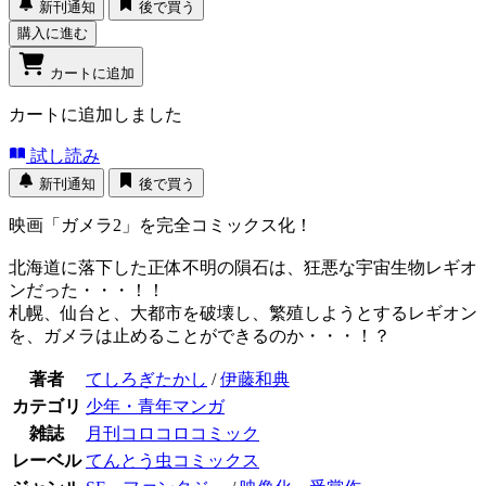
新刊通知
後で買う
購入に進む
カートに追加
カートに追加しました
試し読み
新刊通知
後で買う
映画「ガメラ2」を完全コミックス化！
北海道に落下した正体不明の隕石は、狂悪な宇宙生物レギオ
ンだった・・・！！
札幌、仙台と、大都市を破壊し、繁殖しようとするレギオン
を、ガメラは止めることができるのか・・・！？
著者
てしろぎたかし
/
伊藤和典
カテゴリ
少年・青年マンガ
雑誌
月刊コロコロコミック
レーベル
てんとう虫コミックス