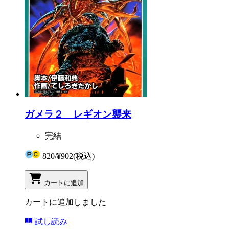
ガメラ２ レギオン襲来
完結
820
/
¥902
(税込)
カートに追加
カートに追加しました
試し読み