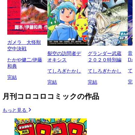
ガメラ 大怪獣
空中決戦
音
裂空の訪問者デ
グランダー武蔵
D
たかや健二/伊藤
オキシス
２０２０特別編
和典
て
てしろぎたかし
てしろぎたかし
完結
完
完結
完結
月刊コロコロコミックの作品
もっと見る