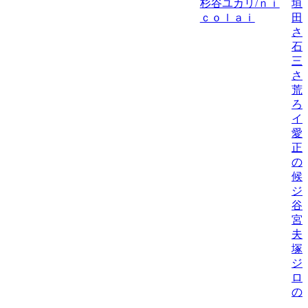
杉谷ユカリ/ｎｉ
垣
ｃｏｌａｉ
田
さ
石
三
さ
荒
ろ
イ
愛
正
の
候
ジ
谷
宮
夫
塚
ジ
ロ
の