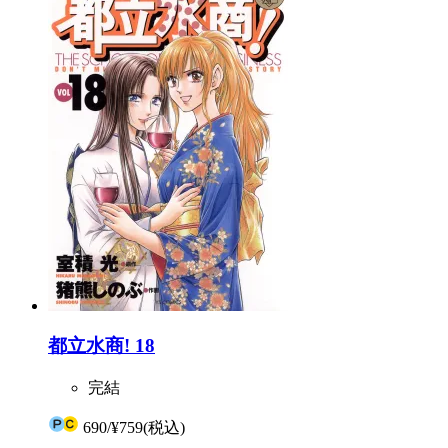
都立水商! 18
完結
690
/
¥759
(税込)