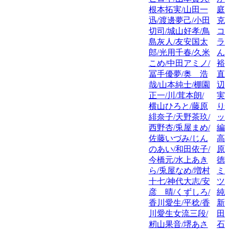
根本拓実/山田一
庭
迅/渡邊夢己/小田
克
切司/城山好孝/鳥
コ
島灰人/友安国太
ラ
郎/光用千春/久米
ん
こめ/中田アミノ/
裕
冨手優夢/奥 浩
直
哉/山本純士/棚園
辺
正一/川/茸本朗/
実
横山ひろと/藤原
り
緋奈子/天野茶玖/
ッ
西野杏/兎屋まめ/
編
佐藤いづみ/じん
高
のあい/和田依子/
原
今橋元/水上あき
徳
ら/兎屋なめ/増村
ミ
十七/神代大志/安
ツ
彦 晴/くずしろ/
純
香川愛生/平稔/香
新
川愛生女流三段/
田
籾山果音/堺あさ
石