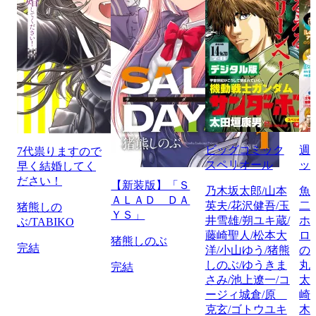
ビッグコミック
週
7代祟りますので
スペリオール
ッ
早く結婚してく
ださい！
【新装版】「Ｓ
乃木坂太郎/山本
魚
ＡＬＡＤ ＤＡ
英夫/花沢健吾/玉
二
猪熊しの
ＹＳ」
井雪雄/朔ユキ蔵/
ホ
ぶ/TABIKO
藤崎聖人/松本大
ロ
猪熊しのぶ
完結
洋/小山ゆう/猪熊
の
しのぶ/ゆうきま
丸
完結
さみ/池上遼一/コ
太
ージィ城倉/原
崎
克玄/ゴトウユキ
木