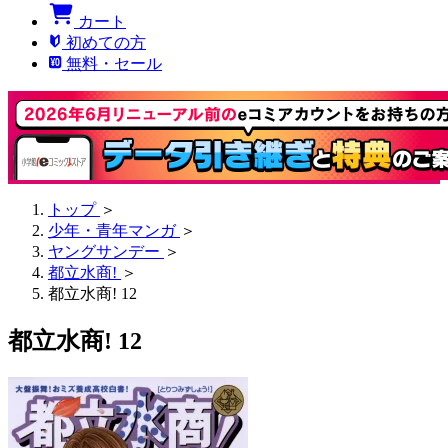
カート
初めての方
無料・セール
トップ
＞
少年・青年マンガ
＞
ヤングサンデー
＞
都立水商!
＞
都立水商! 12
都立水商! 12