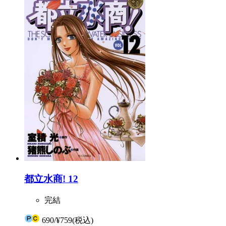
都立水商! 12
完結
690
/
¥759
(税込)