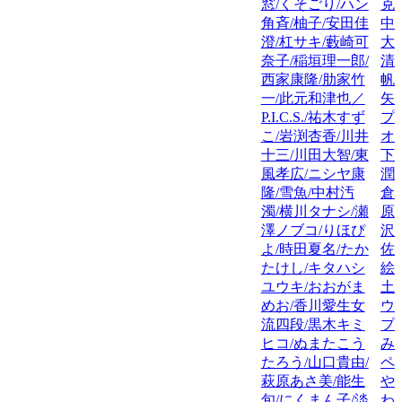
窓/くそごり/ハン
克
角斉/柚子/安田佳
中
澄/杠サキ/藪崎可
大
奈子/稲垣理一郎/
清
西家康隆/肋家竹
帆
一/此元和津也／
矢
P.I.C.S./祐木すず
プ
こ/岩渕杏香/川井
オ
十三/川田大智/東
下
風孝広/ニシヤ康
潤
隆/雪魚/中村汚
倉
濁/横川タナシ/瀬
原
澤ノブコ/りほぴ
沢
よ/時田夏名/たか
佐
たけし/キタハシ
絵
ユウキ/おおがま
土
めお/香川愛生女
ウ
流四段/黒木キミ
プ
ヒコ/ぬまたこう
み
たろう/山口貴由/
ペ
萩原あさ美/能生
や
旬/にくまん子/淡
わ