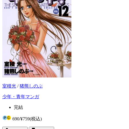
室積光
/
猪熊しのぶ
少年・青年マンガ
完結
690
/
¥759
(税込)