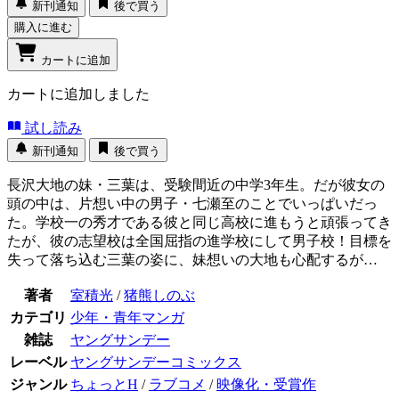
新刊通知
後で買う
購入に進む
カートに追加
カートに追加しました
試し読み
新刊通知
後で買う
長沢大地の妹・三葉は、受験間近の中学3年生。だが彼女の
頭の中は、片想い中の男子・七瀬至のことでいっぱいだっ
た。学校一の秀才である彼と同じ高校に進もうと頑張ってき
たが、彼の志望校は全国屈指の進学校にして男子校！目標を
失って落ち込む三葉の姿に、妹想いの大地も心配するが…
著者
室積光
/
猪熊しのぶ
カテゴリ
少年・青年マンガ
雑誌
ヤングサンデー
レーベル
ヤングサンデーコミックス
ジャンル
ちょっとH
/
ラブコメ
/
映像化・受賞作