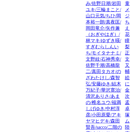
み/佐野日潮/岩田
童
ユキ/三輪まこと/
メ
山口元気/ちひ/岡
ジ
本裕一朗/真夜匡/
ち
岡田竜介/矢作兼
え
（おぎやはぎ）/
花
林マキ/ゆずき暎/
瞳
すぎむらしんい
梨
ち/モイタナナミ/
正
文野紋/石神秀幸/
文
佐野千潮/高橋龍
又
二/真田タカオ/の
輔
ざわたけし/森智
絵
弘/安藤ゆき/結木
に
万紀子/華沢寛治/
金
清沢ありさ/あま
次
の/椎名ユウ/福満
孟
しげゆき/中村淳
卓
彦/小田原愛/アキ
塚
ヤマヒデキ/森田
ム
賢吾/sacco/二階の
陸