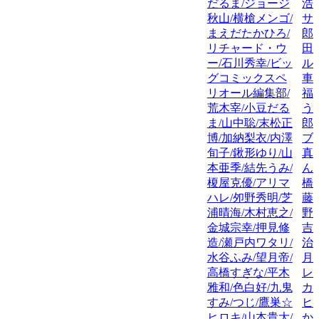
だるま/ジョージ
浩
秋山/横槍メンゴ/
サ
まえだたかひろ/
郎
リチャード・ウ
田
ー/石川秀幸/ビッ
ル
グコミックスペ
車
リオール編集部/
福
荒木宰/小豆だる
う
ま/山中聡/末松正
郎
博/加納梨衣/内澤
ブ
旬子/鍬形ゆり/山
真
本亜季/結先うみ/
ん
榎屋克優/アリマ
橋
ハレ/夘野秀明/芝
藤
浦晴海/木村恵之/
野
金城宗幸/押見修
吉
造/瀬戸内ワタリ/
治
水谷ふみ/望月帝/
月
高橋すぎな/平木
レ
雅和/色白好/九鬼
カ
すみ/つじ/鷹巣☆
ヒ
ヒロキ/山本貴大/
か