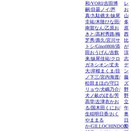
和/YORI/吉田博
レ
嗣/目曇ノイ/芦
お
真/九駄礁太/妹尾
山
圭祐/木陰ひな田/
多
南賀なん/乙原お
原
きと/高村秀路/梅
西
芝秀/壽久/宮川サ
比/
トシ/Gino0808/添
が
田おうげん/吉飲
涼
来/妹尾佳祐/クロ
志
ガネシオン/丈夫
デ
大/岸根まくま/目
ン
ノ下三/宮内海渡/
藤
松田まほの/守口
ズ
リョウ/犬嶋乃介/
野
犬ノ畝のぼる/芳
野機
高堂/左津衣かお
立
る/国木田くにお/
午
生稲明日香/おく
奥
やままる
日
か/GILLOCHINDOX☆
田