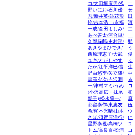
コ/太田垣康男/浅
二
野いにお/石川優
せ
吾/新井英樹/花形
田
怜/吉本浩二/永福
河
一成/倉田よしみ/
二
あべ善太/河合単/
ー
久部緑郎/史村翔/
郎
あきやまひでき/
う
西原理恵子/大武
俊
ユキ/とがしやす
ふ
たか/江平洋巳/富
生
野由悠季/矢立肇/
中
森高夕次/吉沢潤
る
一/津村マミ/うめ
ロ
(小沢高広・妹尾
和
朝子)/松永肇一/
原
都留泰作/東裏友
伍
希/柳本光晴/山本
ウ
さほ/須賀原洋行/
に
星野泰視/高橋ツ
ユ
トム/高良百/松浦
コ