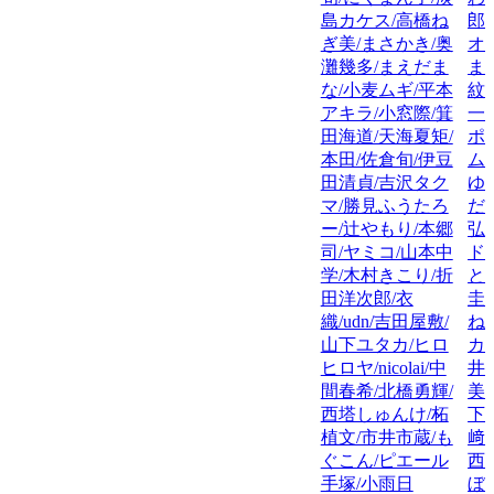
島カケス/高橋ね
郎
ぎ美/まさかき/奥
オ
灘幾多/まえだま
ま
な/小麦ムギ/平本
紋
アキラ/小窓際/箕
一
田海道/天海夏矩/
ポ
本田/佐倉旬/伊豆
ム
田清貞/吉沢タク
ゆ
マ/勝見ふうたろ
だ
ー/辻やもり/本郷
弘
司/ヤミコ/山本中
ド
学/木村きこり/折
と
田洋次郎/衣
圭
織/udn/吉田屋敷/
ね
山下ユタカ/ヒロ
カ
ヒロヤ/nicolai/中
井
間春希/北橋勇輝/
美/
西塔しゅんけ/柘
下
植文/市井市蔵/も
﨑
ぐこん/ピエール
西
手塚/小雨日
ぼ