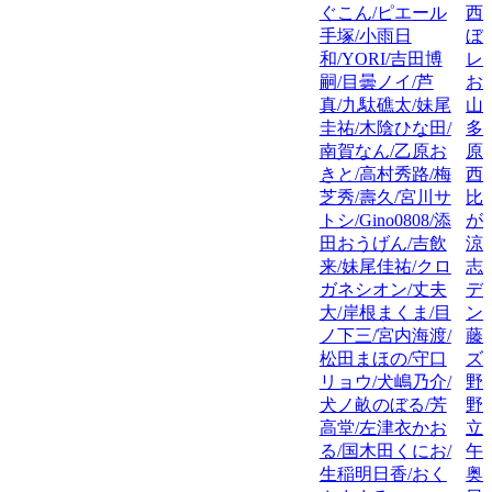
ぐこん/ピエール
西
手塚/小雨日
ぼ
和/YORI/吉田博
レ
嗣/目曇ノイ/芦
お
真/九駄礁太/妹尾
山
圭祐/木陰ひな田/
多
南賀なん/乙原お
原
きと/高村秀路/梅
西
芝秀/壽久/宮川サ
比/
トシ/Gino0808/添
が
田おうげん/吉飲
涼
来/妹尾佳祐/クロ
志
ガネシオン/丈夫
デ
大/岸根まくま/目
ン
ノ下三/宮内海渡/
藤
松田まほの/守口
ズ
リョウ/犬嶋乃介/
野
犬ノ畝のぼる/芳
野機
高堂/左津衣かお
立
る/国木田くにお/
午
生稲明日香/おく
奥