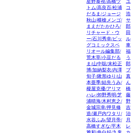
星野泰視/高橋ツ
ユ
トム/高良百/松浦
コ
だるま/ジョージ
浩
秋山/横槍メンゴ/
サ
まえだたかひろ/
郎
リチャード・ウ
田
ー/石川秀幸/ビッ
ル
グコミックスペ
車
リオール編集部/
福
荒木宰/小豆だる
う
ま/山中聡/末松正
郎
博/加納梨衣/内澤
ブ
旬子/鍬形ゆり/山
真
本亜季/結先うみ/
ん
榎屋克優/アリマ
橋
ハレ/夘野秀明/芝
藤
浦晴海/木村恵之/
野
金城宗幸/押見修
吉
造/瀬戸内ワタリ/
治
水谷ふみ/望月帝/
月
高橋すぎな/平木
レ
雅和/色白好/九鬼
カ