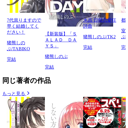
7代祟りますので
水晶 日韓恋愛狂
都
早く結婚してく
詩曲
室
ださい！
【新装版】「Ｓ
猪熊しのぶ/TK2
ぶ
ＡＬＡＤ ＤＡ
猪熊しの
ＹＳ」
完結
完
ぶ/TABIKO
猪熊しのぶ
完結
完結
同じ著者の作品
もっと見る