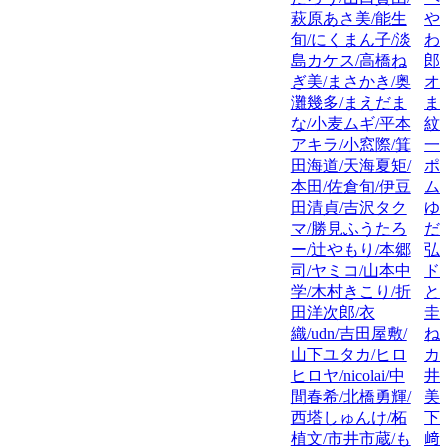
萩原あさ美/能生
や
旬/にくまん子/淡
わ
島カケス/高橋ね
郎
ぎ美/まさかき/奥
オ
灘幾多/まえだま
ま
な/小麦ムギ/平本
紋
アキラ/小窓際/箕
一
田海道/天海夏矩/
ポ
本田/佐倉旬/伊豆
ム
田清貞/吉沢タク
ゆ
マ/勝見ふうたろ
だ
ー/辻やもり/本郷
弘
司/ヤミコ/山本中
ド
学/木村きこり/折
と
田洋次郎/衣
圭
織/udn/吉田屋敷/
ね
山下ユタカ/ヒロ
カ
ヒロヤ/nicolai/中
井
間春希/北橋勇輝/
美/
西塔しゅんけ/柘
下
植文/市井市蔵/も
﨑