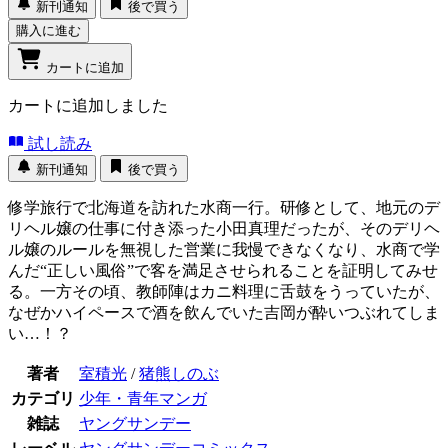
新刊通知
後で買う
購入に進む
カートに追加
カートに追加しました
試し読み
新刊通知
後で買う
修学旅行で北海道を訪れた水商一行。研修として、地元のデ
リヘル嬢の仕事に付き添った小田真理だったが、そのデリヘ
ル嬢のルールを無視した営業に我慢できなくなり、水商で学
んだ“正しい風俗”で客を満足させられることを証明してみせ
る。一方その頃、教師陣はカニ料理に舌鼓をうっていたが、
なぜかハイペースで酒を飲んでいた吉岡が酔いつぶれてしま
い…！？
著者
室積光
/
猪熊しのぶ
カテゴリ
少年・青年マンガ
雑誌
ヤングサンデー