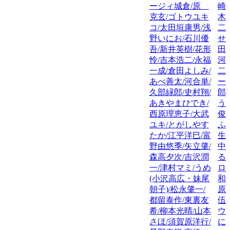
ージィ城倉/原
崎
克玄/ゴトウユキ
木
コ/太田垣康男/浅
二
野いにお/石川優
せ
吾/新井英樹/花形
田
怜/吉本浩二/永福
河
一成/倉田よしみ/
二
あべ善太/河合単/
ー
久部緑郎/史村翔/
郎
あきやまひでき/
う
西原理恵子/大武
俊
ユキ/とがしやす
ふ
たか/江平洋巳/富
生
野由悠季/矢立肇/
中
森高夕次/吉沢潤
る
一/津村マミ/うめ
ロ
(小沢高広・妹尾
和
朝子)/松永肇一/
原
都留泰作/東裏友
伍
希/柳本光晴/山本
ウ
さほ/須賀原洋行/
に