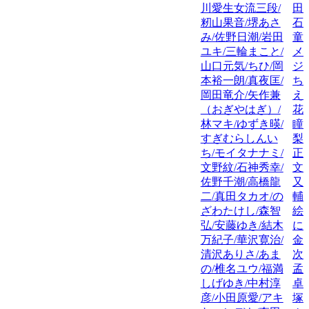
川愛生女流三段/
田
籾山果音/堺あさ
石
み/佐野日潮/岩田
童
ユキ/三輪まこと/
メ
山口元気/ちひ/岡
ジ
本裕一朗/真夜匡/
ち
岡田竜介/矢作兼
え
（おぎやはぎ）/
花
林マキ/ゆずき暎/
瞳
すぎむらしんい
梨
ち/モイタナナミ/
正
文野紋/石神秀幸/
文
佐野千潮/高橋龍
又
二/真田タカオ/の
輔
ざわたけし/森智
絵
弘/安藤ゆき/結木
に
万紀子/華沢寛治/
金
清沢ありさ/あま
次
の/椎名ユウ/福満
孟
しげゆき/中村淳
卓
彦/小田原愛/アキ
塚