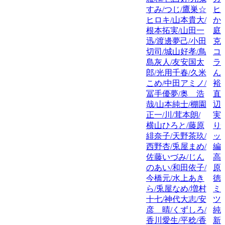
すみ/つじ/鷹巣☆
ヒ
ヒロキ/山本貴大/
か
根本拓実/山田一
庭
迅/渡邊夢己/小田
克
切司/城山好孝/鳥
コ
島灰人/友安国太
ラ
郎/光用千春/久米
ん
こめ/中田アミノ/
裕
冨手優夢/奥 浩
直
哉/山本純士/棚園
辺
正一/川/茸本朗/
実
横山ひろと/藤原
り
緋奈子/天野茶玖/
ッ
西野杏/兎屋まめ/
編
佐藤いづみ/じん
高
のあい/和田依子/
原
今橋元/水上あき
徳
ら/兎屋なめ/増村
ミ
十七/神代大志/安
ツ
彦 晴/くずしろ/
純
香川愛生/平稔/香
新