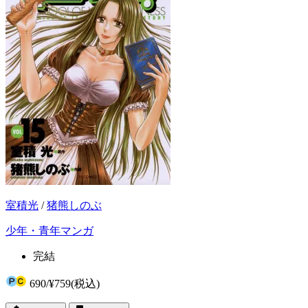
室積光
/
猪熊しのぶ
少年・青年マンガ
完結
690
/
¥759
(税込)