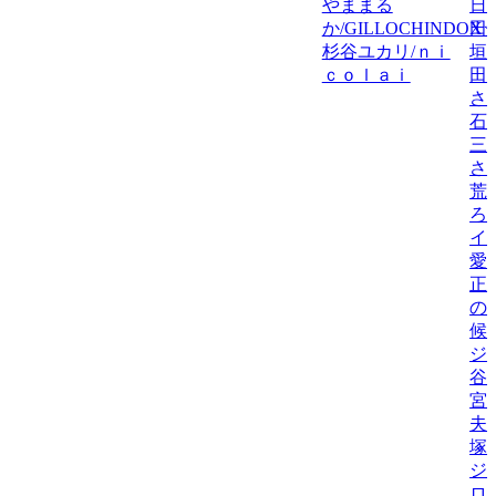
やままる
日
か/GILLOCHINDOX☆
田
杉谷ユカリ/ｎｉ
垣
ｃｏｌａｉ
田
さ
石
三
さ
荒
ろ
イ
愛
正
の
候
ジ
谷
宮
夫
塚
ジ
ロ