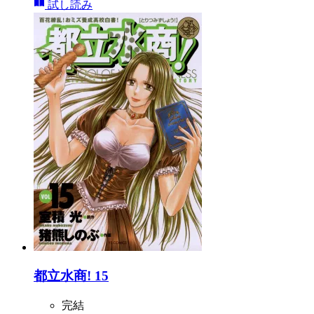
試し読み
都立水商! 15
完結