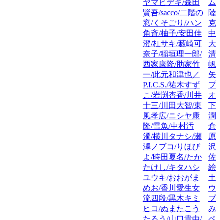
ヤマヒデキ/森田
ム
賢吾/sacco/二階の
陸
窓/くそごり/ハン
克
角斉/柚子/安田佳
中
澄/杠サキ/藪崎可
大
奈子/稲垣理一郎/
清
西家康隆/肋家竹
帆
一/此元和津也／
矢
P.I.C.S./祐木すず
プ
こ/岩渕杏香/川井
オ
十三/川田大智/東
下
風孝広/ニシヤ康
潤
隆/雪魚/中村汚
倉
濁/横川タナシ/瀬
原
澤ノブコ/りほぴ
沢
よ/時田夏名/たか
佐
たけし/キタハシ
絵
ユウキ/おおがま
土
めお/香川愛生女
ウ
流四段/黒木キミ
プ
ヒコ/ぬまたこう
み
たろう/山口貴由/
ペ