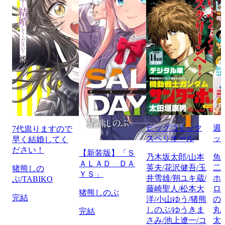
ビッグコミック
週
7代祟りますので
スペリオール
ッ
早く結婚してく
ださい！
【新装版】「Ｓ
乃木坂太郎/山本
魚
ＡＬＡＤ ＤＡ
英夫/花沢健吾/玉
二
猪熊しの
ＹＳ」
井雪雄/朔ユキ蔵/
ホ
ぶ/TABIKO
藤崎聖人/松本大
ロ
猪熊しのぶ
完結
洋/小山ゆう/猪熊
の
しのぶ/ゆうきま
丸
完結
さみ/池上遼一/コ
太