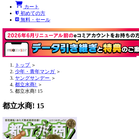
カート
初めての方
無料・セール
トップ
＞
少年・青年マンガ
＞
ヤングサンデー
＞
都立水商!
＞
都立水商! 15
都立水商! 15