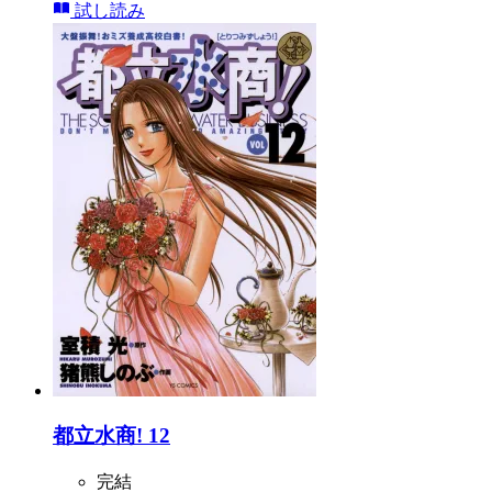
試し読み
都立水商! 12
完結