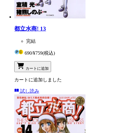
都立水商! 13
完結
690
/
¥759
(税込)
カートに追加
カートに追加しました
試し読み