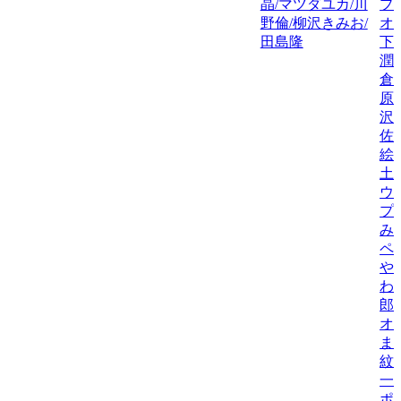
晶/マツダユカ/川
プ
野倫/柳沢きみお/
オ
田島隆
下
潤
倉
原
沢
佐
絵
土
ウ
プ
み
ペ
や
わ
郎
オ
ま
紋
一
ポ