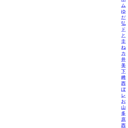
ム
ゆ
だ
弘
ド
と
圭
ね
カ
井
美/
下
﨑
西
ぼ
レ
お
山
多
原
西