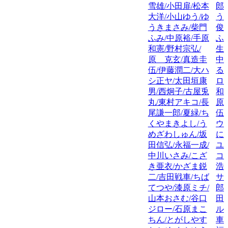
雪雄/小田扉/松本
郎
大洋/小山ゆう/ゆ
う
うきまさみ/柴門
俊
ふみ/中原裕/手原
ふ
和憲/野村宗弘/
生
原 克玄/真造圭
中
伍/伊藤潤二/大ハ
る
シ正ヤ/太田垣康
ロ
男/西炯子/古屋兎
和
丸/東村アキコ/長
原
尾謙一郎/夏緑/ち
伍
くやまきよし/う
ウ
めざわしゅん/坂
に
田信弘/永福一成/
ユ
中川いさみ/こざ
コ
き亜衣/かざま鋭
浩
二/吉田戦車/ちば
サ
てつや/漆原ミチ/
郎
山本おさむ/谷口
田
ジロー/石原まこ
ル
ちん/とがしやす
車