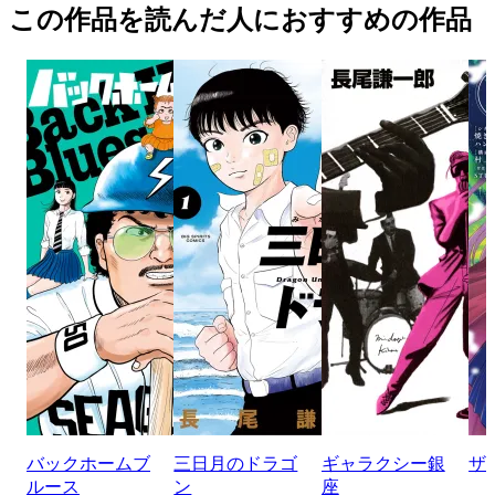
この作品を読んだ人におすすめの作品
バックホームブ
三日月のドラゴ
ギャラクシー銀
ザ
ルース
ン
座