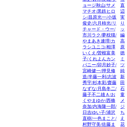
ョージ秋山/サメ
直
マチオ/黒鉄ヒロ
辺
シ/昌原光一/小坂
実
俊史/六月柿光/リ
り
チャード・ウー/
ッ
市川ラク/夢枕獏/
編
やまあき連理/カ
高
ラシユニコ/相澤
原
いくえ/曽根富美
徳
子/くれよんカン
ミ
パニー/卯月妙子/
ツ
宮崎健一/押見修
純
造/半藤一利/志波
新
秀宇/杉本彩/齋藤
田
なずな/月島冬二/
石
藤子不二雄Ａ/お
童
くやまゆか/西條
メ
奈加/内海隆一郎/
ジ
日吉ゆい子/浦沢
ち
直樹/一色まこと/
え
村野守美/佐藤ま
花