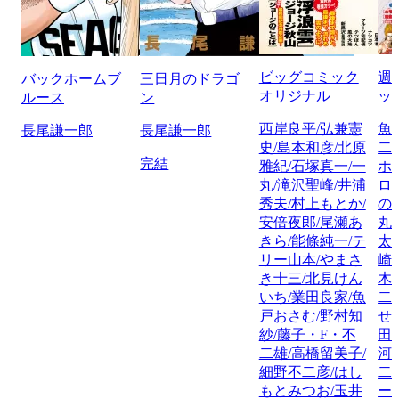
ビッグコミック
週
バックホームブ
三日月のドラゴ
オリジナル
ッ
ルース
ン
西岸良平/弘兼憲
魚
長尾謙一郎
長尾謙一郎
史/島本和彦/北原
二
完結
雅紀/石塚真一/一
ホ
丸/滝沢聖峰/井浦
ロ
秀夫/村上もとか/
の
安倍夜郎/尾瀬あ
丸
きら/能條純一/テ
太
リー山本/やまさ
崎
き十三/北見けん
木
いち/業田良家/魚
二
戸おさむ/野村知
せ
紗/藤子・F・不
田
二雄/高橋留美子/
河
細野不二彦/はし
二
もとみつお/玉井
ー