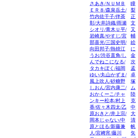
さあき/ＮＵＭＢ
瞳
ＥＲ８/森泉岳土/
梨
竹内佐千子/伴茶
正
彰/大井詩織/雨瀬
文
シオリ/青木Ｕ平/
又
岩崎真/やすじ/宮
輔
部喜光/三国史明/
絵
向田邦子/熱焼江
に
うお/渋谷直角/し
金
んでねこになる/
次
タカキぼく/福岡
孟
ゆい/丸山かずま/
卓
風上吹人/砂糖野
塚
しおん/宮内康二/
ム
おかくーこ/チャ
陸
ンキー松本/村上
克
香/佐々木四太/乙
中
原おきと/井上宗/
大
岡本じゃない/中
清
原とほる/新藤兼
帆
人/宮﨑宵/藤川
矢