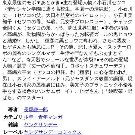
東京最後のモボ▼あとがき●主な登場人物／小石川セツコ
（聖ヤンサン学園に通う高校生。学園一の清純派）、小石川
丈一（セツコの父。大日本航空社のパイロット）、小石川美
知子（セツコの母。34歳。元女子プロレスラー）、チャック
全開くん（セツコの弟。小5。夢は世界征服）●本巻の特徴
／高嶋が、動物園からかっぱらったお転婆ガールの黒ヒョウ
と結婚!? しかし、種彦に黒ヒョウに奪われ、さらに親友・
ヒゲさんとも険悪に…!? その他、悲しき愛人・スッチーロ
ボの麗香のシングルマザー生活や””なんでもぶぇすとて
ん””など、奇天烈でシュールな世界が炸裂!!●その他の登場
人物／麗香（丈一の不倫相手。ロボットスチュワーデス）
、高嶋六平太（セツコの担任。豹［種彦］に心を奪われた
男）、スライ・アーノルド（元ジャズダンス教室の講師。現
在は小石川家の屋根裏に住み、美知子のプラトニック不倫相
手をする褐色のハンサムボーイ）、ヒゲさん（「純喫茶・野
ばら」のマスター）
著者
長尾謙一郎
カテゴリ
少年・青年マンガ
雑誌
ヤングサンデー
レーベル
ヤングサンデーコミックス