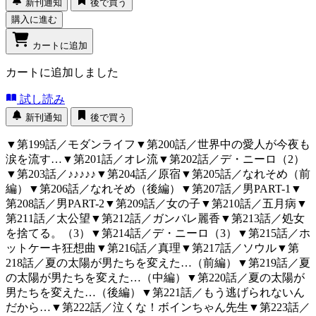
新刊通知
後で買う
購入に進む
カートに追加
カートに追加しました
試し読み
新刊通知
後で買う
▼第199話／モダンライフ▼第200話／世界中の愛人が今夜も
涙を流す…▼第201話／オレ流▼第202話／デ・ニーロ（2）
▼第203話／♪♪♪♪♪▼第204話／原宿▼第205話／なれそめ（前
編）▼第206話／なれそめ（後編）▼第207話／男PART-1▼
第208話／男PART-2▼第209話／女の子▼第210話／五月病▼
第211話／太公望▼第212話／ガンバレ麗香▼第213話／処女
を捨てる。（3）▼第214話／デ・ニーロ（3）▼第215話／ホ
ットケーキ狂想曲▼第216話／真理▼第217話／ソウル▼第
218話／夏の太陽が男たちを変えた…（前編）▼第219話／夏
の太陽が男たちを変えた…（中編）▼第220話／夏の太陽が
男たちを変えた…（後編）▼第221話／もう逃げられないん
だから…▼第222話／泣くな！ボインちゃん先生▼第223話／