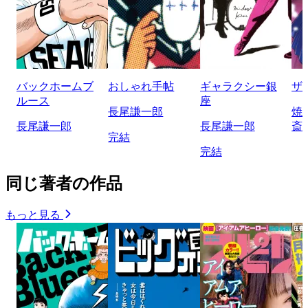
バックホームブ
おしゃれ手帖
ギャラクシー銀
ザ
ルース
座
長尾謙一郎
焼
長尾謙一郎
長尾謙一郎
斎
完結
完結
同じ著者の作品
もっと見る