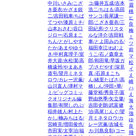
中川いさみ/こざ
コ/藤井五成/吉本
眉
き亜衣/かざま鋭
浩二/ちはる/高田
桃
二/吉田戦車/ちば
サンコ/長尾謙一
ヒ
てつや/漆原ミチ/
郎/こざき亜衣/三
良
山本おさむ/谷口
田紀房/クリスタ
梅
ジロー/石原まこ
ルな洋介/吉田戦
ミ
ちん/とがしやす
車/とよ田みのる/
ツ
たか/あまやゆう
福田幸江/ねむよ
前
き/中村真理子/室
うこ/石ノ森章太
マ
井大資/永松潔/高
郎/和田竜/早坂ガ
松
橋遠州/やまあき
ブ/さだやす/深見
イ
道屯/望月ミネタ
真 /石原まこち
え
ロウ/カレー沢薫/
ん/緒里たばさ/高
崎
山川直人/津村マ
橋しん/沖田×華/
ハ
ミ/ビッグコミッ
藤堂裕/秀良子/富
え
クオリジナル編
野由悠季/矢立肇/
海
集部/有間しのぶ/
吉田史朗/武富健
大
稲井雄人/村上た
治/高尾じんぐ/望
強
かし/楠みちはる/
月ミネタロウ/カ
ゆ
宮崎克/増田俊也/
レー沢薫/吉城モ
良
市田実/太宰治/福
カ/川島良彰(コー
飛