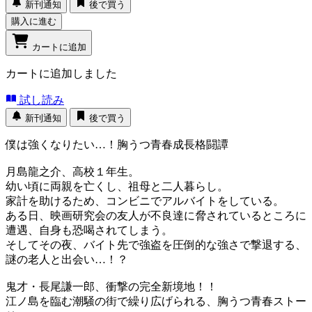
新刊通知
後で買う
購入に進む
カートに追加
カートに追加しました
試し読み
新刊通知
後で買う
僕は強くなりたい…！胸うつ青春成長格闘譚
月島龍之介、高校１年生。
幼い頃に両親を亡くし、祖母と二人暮らし。
家計を助けるため、コンビニでアルバイトをしている。
ある日、映画研究会の友人が不良達に脅されているところに
遭遇、自身も恐喝されてしまう。
そしてその夜、バイト先で強盗を圧倒的な強さで撃退する、
謎の老人と出会い…！？
鬼才・長尾謙一郎、衝撃の完全新境地！！
江ノ島を臨む潮騒の街で繰り広げられる、胸うつ青春ストー