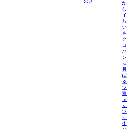
のき
か
な
イ
片
い
さ
ク
コ
ハ
ン
ゅ
月
ぼ
る
ツ
寝
ｍ
ん
ツ
江
生