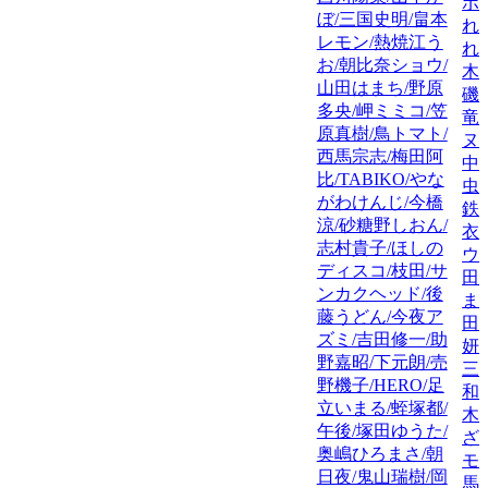
ポ
ぼ/三国史明/畠本
れ
レモン/熱焼江う
れ
お/朝比奈ショウ/
木
山田はまち/野原
磯
多央/岬ミミコ/笠
竜
原真樹/鳥トマト/
ヌ
西馬宗志/梅田阿
中
比/TABIKO/やな
虫
がわけんじ/今橋
鉄
涼/砂糖野しおん/
衣/
志村貴子/ほしの
ウ
ディスコ/枝田/サ
田
ンカクヘッド/後
ま
藤うどん/今夜ア
田
ズミ/吉田修一/助
妍/K
野嘉昭/下元朗/売
三
野機子/HERO/足
和
立いまる/蛭塚都/
木
午後/塚田ゆうた/
ざ
奥嶋ひろまさ/朝
モ
日夜/鬼山瑞樹/岡
馬