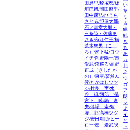
田磨里/蛭塚都/板
い
垣巴留/岡田麿里/
草
田中康弘/ひうら
ミ
さとる/照屋太郎/
古
石ノ森章太郎・
練/
三条陸・佐藤ま
純
さき/秋江仁王/横
き
荒木蟹男（こゝ
ち
ろ）/瀬下猛/ヨウ
あ
イチ/岡野陽一/秦
カ
愛武/森巡る/高野
北
正成（きしたか
之
の）/東雲/蓼然ん
つ
候/たかはしツツ
ガ
ジ/竹良 実/水
ア
谷 緑/阿部 潤/
朗
宮下 暁/鍋 倉
シ
夫/薄場 圭/蛭
よ
塚 都/高橋ツツ
イ
ジ/安田剛助/ヒー
ど
ロー/秦 愛武/え
下元