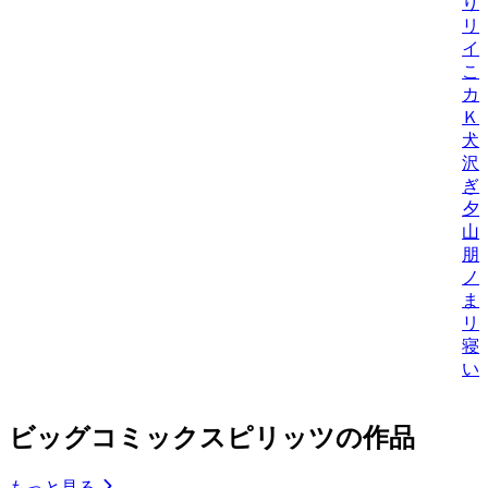
り
リ
イ
こ
カ
Ｋ
犬
沢
ぎ
夕
山
朋
ノ
ま
リ
寝
い
ビッグコミックスピリッツの作品
もっと見る