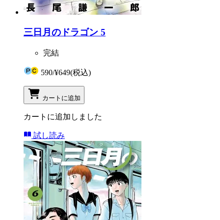
三日月のドラゴン 5
完結
590
/
¥649
(税込)
カートに追加
カートに追加しました
試し読み