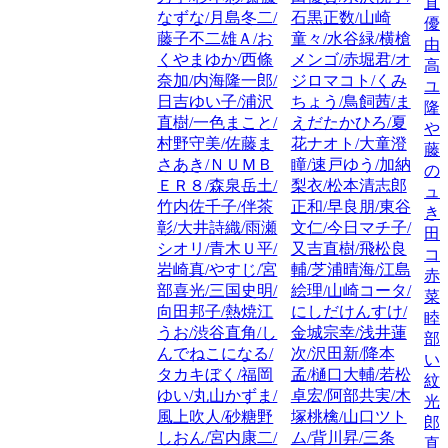
直
なずな/月島冬二/
石黒正数/山崎
優
藤子不二雄Ａ/お
童々/水谷緑/横槍
由
くやまゆか/西條
メンゴ/赤堀君/オ
高
奈加/内海隆一郎/
ジロマコト/くみ
ユ
日吉ゆい子/浦沢
ちょう/鳥飼茜/ま
隆
直樹/一色まこと/
えだたかひろ/夏
や
村野守美/佐藤ま
花ナオト/大童澄
藤
さあき/ＮＵＭＢ
瞳/速戸ゆう/加納
の
ＥＲ８/森泉岳土/
梨衣/松本清志郎
ュ
竹内佐千子/伴茶
正和/早良朋/東谷
き
彰/大井詩織/雨瀬
文仁/今日マチ子/
田
シオリ/青木Ｕ平/
又吉直樹/飛松良
コ
岩崎真/やすじ/宮
輔/芝浦晴海/江島
赤
部喜光/三国史明/
絵理/山崎コータ/
菜
向田邦子/熱焼江
にしだけんすけ/
睦
うお/渋谷直角/し
金城宗幸/浅井蓮
部
んでねこになる/
次/沢田新/降本
い
タカキぼく/福岡
孟/樋口大輔/若松
紋
ゆい/丸山かずま/
卓宏/阿部共実/木
光
風上吹人/砂糖野
塚桃檎/山口ツト
郎
しおん/宮内康二/
ム/背川昇/三条
直