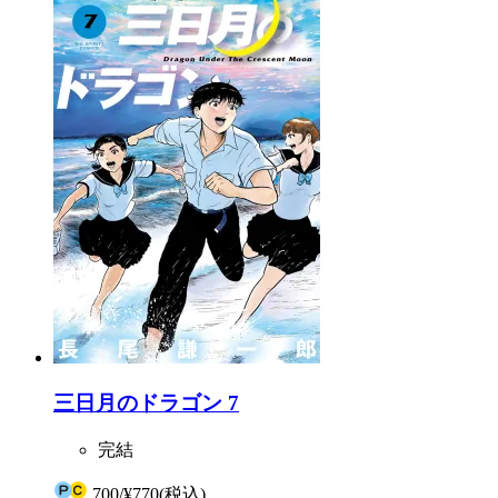
三日月のドラゴン 7
完結
700
/
¥770
(税込)