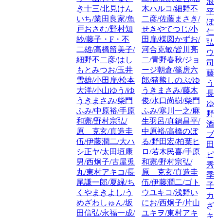
浪
き十三/北見けん
木ハルコ/細野不
平
いち/業田良家/魚
二彦/佐藤まさき/
ぼ
戸おさむ/野村知
せきやてつじ/小
仁
紗/藤子・F・不
田扉/楳図かずお/
弘
二雄/高橋留美子/
河合克敏/皆川亮
ウ
細野不二彦/はし
二/青野春秋/ジョ
司
もとみつお/玉井
ージ朝倉/篠房六
藤
雪雄/小田扉/松本
郎/猪熊しのぶ/ゆ
う
大洋/小山ゆう/ゆ
うきまさみ/藤木
長
うきまさみ/柴門
俊/水口尚樹/柴門
ゆ
ふみ/中原裕/手原
ふみ/寒川一之/麻
野
和憲/野村宗弘/
生羽呂/真鍋昌平/
酒
原 克玄/真造圭
中原裕/高橋のぼ
ブ
伍/伊藤潤二/大ハ
る/野田宏/柏葉ヒ
田
シ正ヤ/太田垣康
ロ/若木民喜/手原
ピ
男/西炯子/古屋兎
和憲/野村宗弘/
秀
丸/東村アキコ/長
原 克玄/真造圭
季
尾謙一郎/夏緑/ち
伍/伊藤潤二/ゴト
子
くやまきよし/う
ウユキコ/浅野い
カ
めざわしゅん/坂
にお/西炯子/片山
ざ
田信弘/永福一成/
ユキヲ/東村アキ
キ