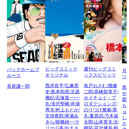
ビッグコミック
週刊ビッグコミ
バックホームブ
月
オリジナル
ックスピリッツ
ルース
ツ
西岸良平/弘兼憲
魚戸おさむ/畑健
長尾謙一郎
黒
史/島本和彦/北原
二郎/高橋留美子/
せ
雅紀/石塚真一/一
ホイチョイ・プ
図
丸/滝沢聖峰/井浦
ロダクションズ/
も
秀夫/村上もとか/
のりつけ雅春/黒
ョ
安倍夜郎/尾瀬あ
丸/夏原武/乃木坂
し
きら/能條純一/テ
太郎/山本英夫/北
さ
リー山本/やまさ
崎拓/花沢健吾/柏