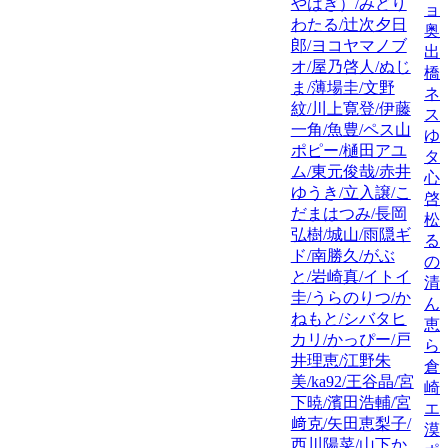
やはぎ）/みどり
ョ
わたる/辻次夕日
奥
郎/ヨコヤマノブ
出
オ/屋乃啓人/ぬじ
橋
ま/薄場圭/文野
ネ
紋/川上寛登/伊藤
ス
一角/魚豊/ペス山
ゆ
ポピー/樋田アユ
タニ
ム/東元俊哉/赤井
心
ゆうき/立入譲/こ
啓
だまはつみ/長岡
松
弘樹/城山/雨隠ギ
る
ド/南勝久/がぶ
の
と/岩崎真/イトイ
清
圭/うらのりつ/か
ん
ねもと/シバタヒ
恵
カリ/かっぴー/戸
ら
井理恵/江野朱
倉
美/ka92/王谷晶/宮
崎
下暁/濱田浩輔/宮
エ
﨑克/矢田恵梨子/
漠
西川陽菜/山下か