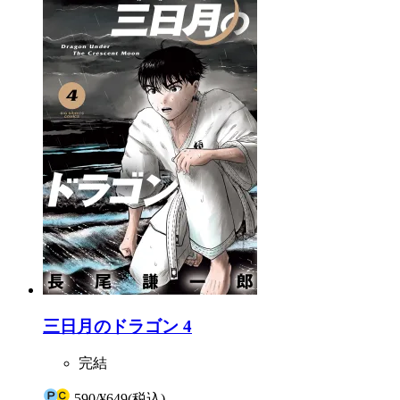
三日月のドラゴン 4
完結
590
/
¥649
(税込)