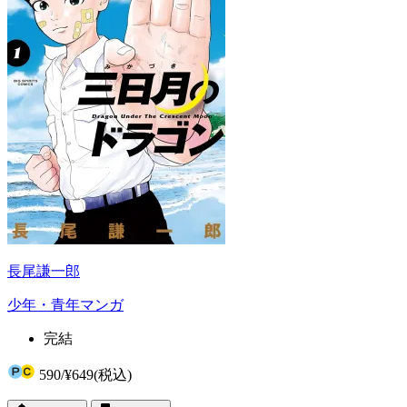
長尾謙一郎
少年・青年マンガ
完結
590
/
¥649
(税込)