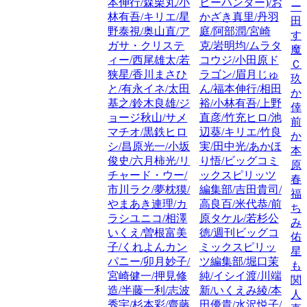
本伸行/森栗丸/小
ヒーハンター)/お
ー
林有吾/キリエ/星
かざき真里/丹羽
田
野泰視/奥山直/ア
庭/阿部潤/宮崎
す
ガサ・クリステ
克/岩明均/ムラタ
魔
ィー/西尾雄太/若
コウジ/小田原ド
Ｃ
狭星/香川まさひ
ラゴン/眉月じゅ
玖
と/有永イネ/太田
ん/福本伸行/相田
か
基之/鈴木良雄/ジ
裕/小林有吾/上野
倖
ョージ秋山/サメ
直彦/竹充ヒロ/池
前
マチオ/黒鉄ヒロ
辺葵/キリエ/竹良
か
シ/昌原光一/小坂
実/田中光/あかほ
本
俊史/六月柿光/リ
り悟/ビッグコミ
原
チャード・ウー/
ックスピリッツ
春
市川ラク/夢枕獏/
編集部/吉田貴司/
福
やまあき連理/カ
高良百/米代恭/前
ち
ラシユニコ/相澤
原タケル/若杉公
み
いくえ/曽根富美
徳/週刊ビッグコ
佑
子/くれよんカン
ミックスピリッ
星
パニー/卯月妙子/
ツ編集部/堀口茉
も
宮崎健一/押見修
純/イシイ渡/川端
関
造/半藤一利/志波
新/いくえみ綾/本
人
秀宇/杉本彩/齋藤
田優貴/水沢悦子/