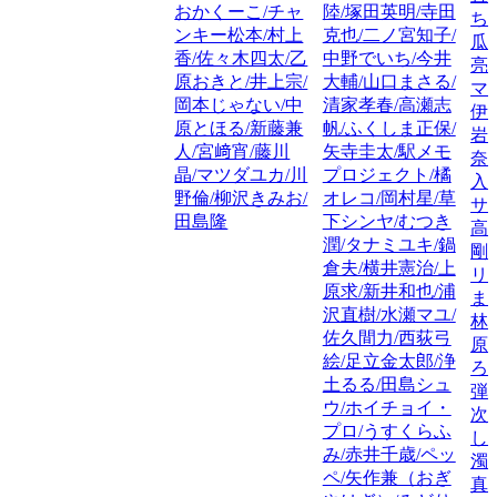
おかくーこ/チャ
陸/塚田英明/寺田
ち
ンキー松本/村上
克也/二ノ宮知子/
瓜
香/佐々木四太/乙
中野でいち/今井
亮
原おきと/井上宗/
大輔/山口まさる/
マ
岡本じゃない/中
清家孝春/高瀬志
伊
原とほる/新藤兼
帆/ふくしま正保/
岩
人/宮﨑宵/藤川
矢寺圭太/駅メモ
奈
晶/マツダユカ/川
プロジェクト/橘
入
野倫/柳沢きみお/
オレコ/岡村星/草
サ
田島隆
下シンヤ/むつき
高
潤/タナミユキ/鍋
剛
倉夫/横井憲治/上
リ
原求/新井和也/浦
ま
沢直樹/水瀬マユ/
林
佐久間力/西荻弓
原
絵/足立金太郎/浄
ろ
土るる/田島シュ
弾
ウ/ホイチョイ・
次
プロ/うすくらふ
し
み/赤井千歳/ペッ
濁
ペ/矢作兼（おぎ
真