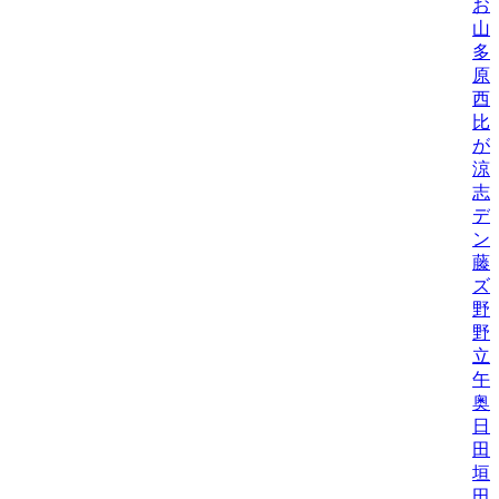
お
山
多
原
西
比/
が
涼
志
デ
ン
藤
ズ
野
野機
立
午
奥
日
田
垣
田