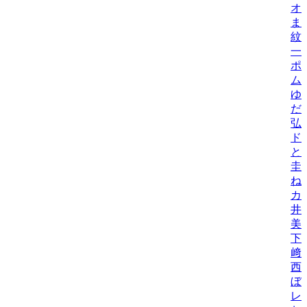
オ
ま
紋
一
ポ
ム
ゆ
だ
弘
ド
と
圭
ね
カ
井
美/
下
﨑
西
ぼ
レ