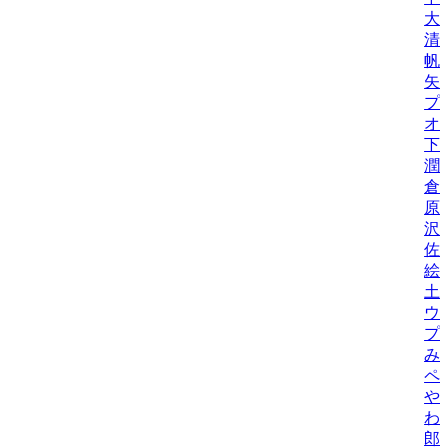
大
清
帆
矢
プ
オ
下
潤
倉
原
沢
佐
絵
土
ウ
プ
み
ペ
や
わ
郎