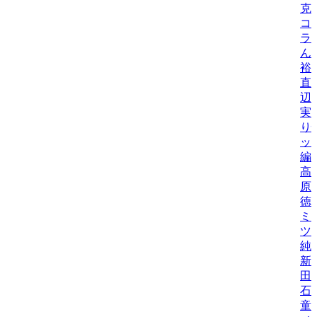
克
コ
ラ
ん
裕
直
辺
実
り
ッ
編
高
原
徳
ミ
ツ
純
新
田
石
童