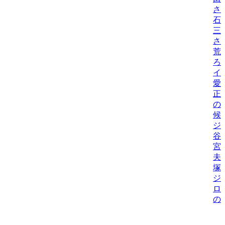
さ
石
三
さ
荒
ろ
イ
愛
正
の
候
ジ
谷
宮
夫
塚
ジ
ロ
の