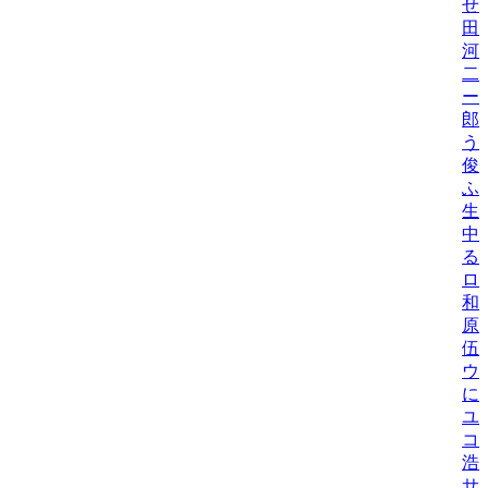
せ
田
河
二
ー
郎
う
俊
ふ
生
中
る
ロ
和
原
伍
ウ
に
ユ
コ
浩
サ