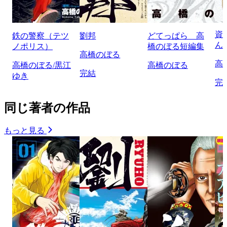
資
鉄の警察（テツ
劉邦
どてっぱら 高
ん
ノポリス）
橋のぼる短編集
高橋のぼる
高
高橋のぼる/黒江
高橋のぼる
完結
ゆき
完
同じ著者の作品
もっと見る