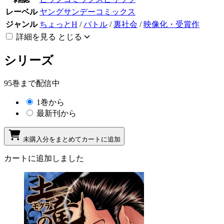
レーベル
ヤングサンデーコミックス
ジャンル
ちょっとH
/
バトル
/
裏社会
/
映像化・受賞作
詳細を見る
とじる
シリーズ
95巻まで配信中
1巻から
最新刊から
未購入分をまとめてカートに追加
カートに追加しました