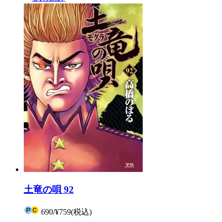
土竜の唄 92
690
/
¥759
(税込)