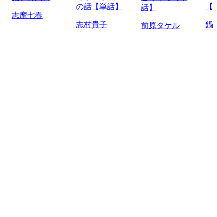
の話【単話】
【
話】
志摩七春
志村貴子
鍋
前原タケル