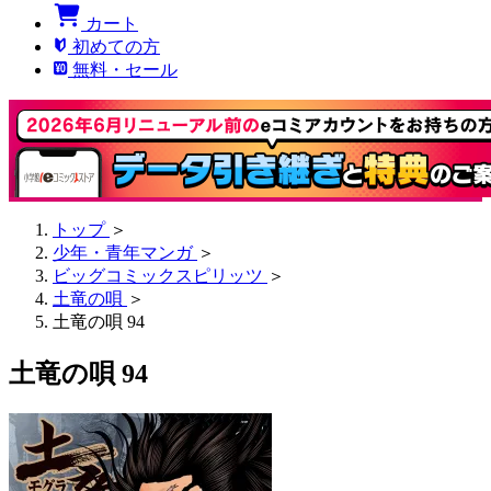
カート
初めての方
無料・セール
トップ
＞
少年・青年マンガ
＞
ビッグコミックスピリッツ
＞
土竜の唄
＞
土竜の唄 94
土竜の唄 94