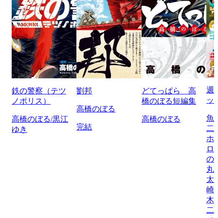
週
鉄の警察（テツ
劉邦
どてっぱら 高
ッ
ノポリス）
橋のぼる短編集
高橋のぼる
魚
高橋のぼる/黒江
高橋のぼる
完結
二
ゆき
ホ
ロ
の
丸
太
崎
木
二