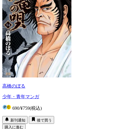
高橋のぼる
少年・青年マンガ
690
/
¥759
(税込)
新刊通知
後で買う
購入に進む