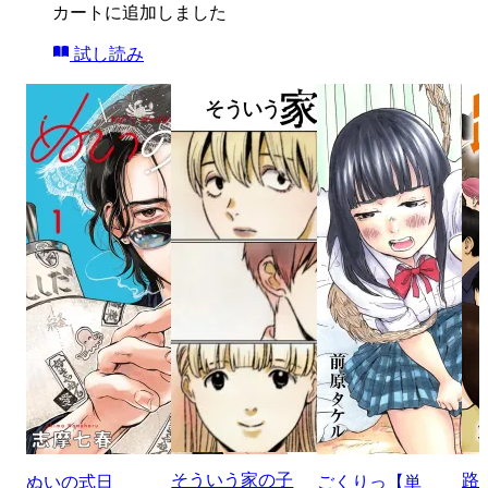
カートに追加しました
試し読み
そういう家の子
路
ぬいの式日
ごくりっ【単