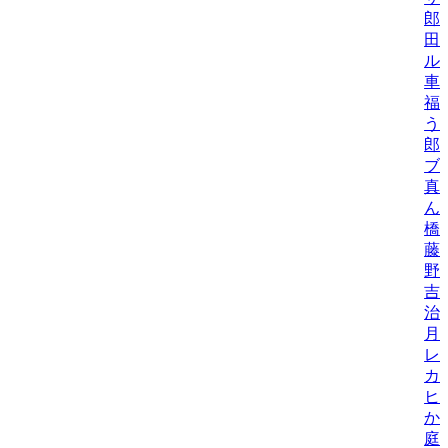
郎
田
ル
車
福
う
郎
ブ
真
ん
橋
藤
野
吉
治
月
レ
カ
ヒ
か
庭