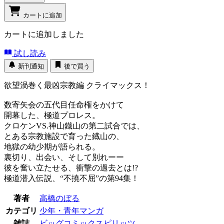
カートに追加
カートに追加しました
試し読み
新刊通知
後で買う
欲望渦巻く最凶宗教編 クライマックス！
数寄矢会の五代目任命権をかけて
開幕した、極道プロレス。
クロケンVS.神山鐡山の第二試合では、
とある宗教施設で育った鐡山の、
地獄の幼少期が語られる。
裏切り、出会い、そして別れーー
彼を奮い立たせる、衝撃の過去とは!?
極道潜入伝説、“不撓不屈”の第94集！
著者
高橋のぼる
カテゴリ
少年・青年マンガ
雑誌
ビッグコミックスピリッツ