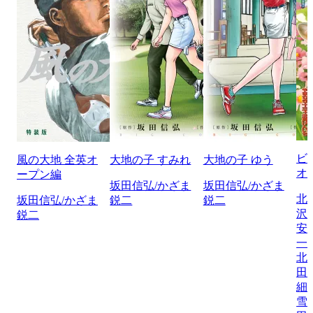
ビ
風の大地 全英オ
大地の子 すみれ
大地の子 ゆう
オ
ープン編
坂田信弘/かざま
坂田信弘/かざま
北
坂田信弘/かざま
鋭二
鋭二
沢
鋭二
安
一
北
田
細
雪