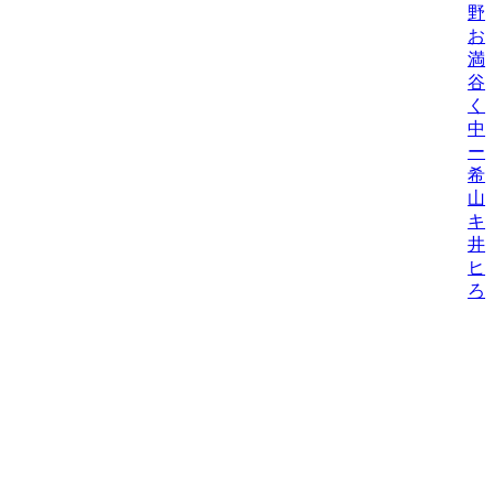
野
お
満
谷
く
中
ー
希
山
キ
井
ヒ
ろ