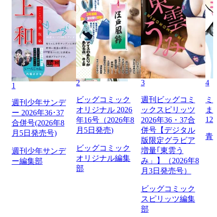
2
3
4
1
ビッグコミック
週刊ビッグコミ
ミ
週刊少年サンデ
オリジナル 2026
ックスピリッツ
ま
ー 2026年36･37
12
年16号（2026年8
2026年36・37合
合併号(2026年8
月5日発売)
併号【デジタル
月5日発売号)
青
版限定グラビア
ビッグコミック
増量｢東雲う
週刊少年サンデ
オリジナル編集
み」】（2026年8
ー編集部
部
月3日発売号）
ビッグコミック
スピリッツ編集
部