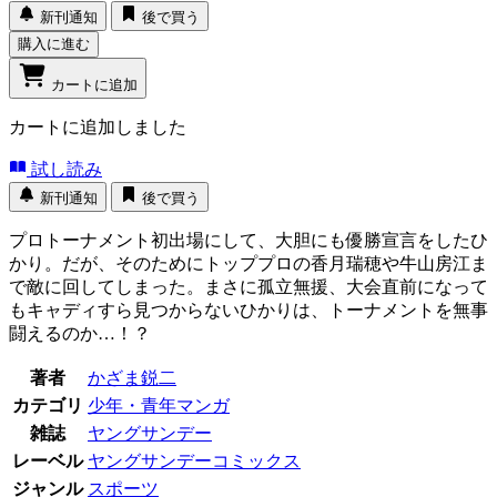
新刊通知
後で買う
購入に進む
カートに追加
カートに追加しました
試し読み
新刊通知
後で買う
プロトーナメント初出場にして、大胆にも優勝宣言をしたひ
かり。だが、そのためにトッププロの香月瑞穂や牛山房江ま
で敵に回してしまった。まさに孤立無援、大会直前になって
もキャディすら見つからないひかりは、トーナメントを無事
闘えるのか…！？
著者
かざま鋭二
カテゴリ
少年・青年マンガ
雑誌
ヤングサンデー
レーベル
ヤングサンデーコミックス
ジャンル
スポーツ