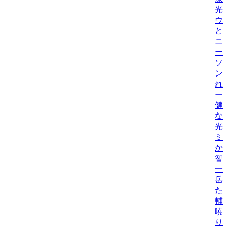
光
ウ
と
ニ
ー
ソ
ン
れ
ー
健
な
光
ミ
か
智
一
岳
た
輔
暁
り