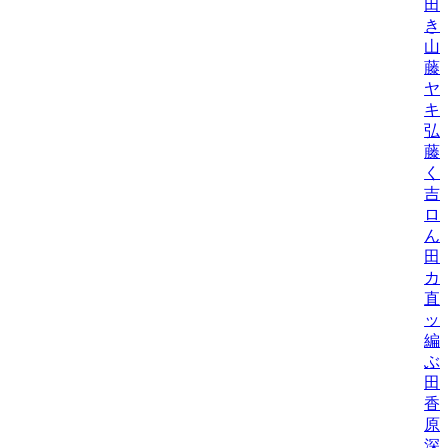
田
き
山
藤
ヤ
キ
弘
藤
く
吉
ロ
ん
田
カ
直
ッ
編
ぶ
田
香
原
深