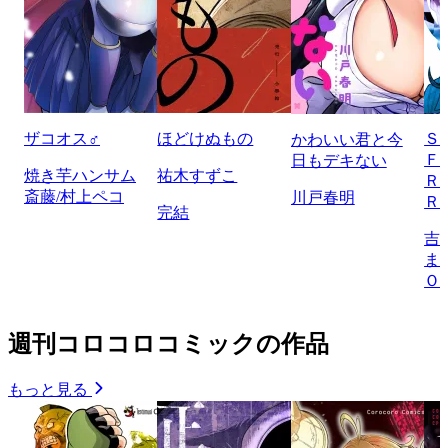
ザコオス♂
ほどけぬもの
Ｓ
かわいい君と今
Ｆ
日もデキない
焼き芋ハンサム
祐木すずこ
Ｒ
斎藤/村上ペコ
川戸春明
Ｒ
完結
吉
ま
Ｏ
週刊コロコロコミックの作品
もっと見る