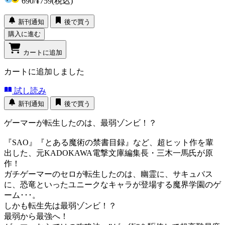
690
/
¥759
(税込)
新刊通知
後で買う
購入に進む
カートに追加
カートに追加しました
試し読み
新刊通知
後で買う
ゲーマーが転生したのは、最弱ゾンビ！？
『SAO』『とある魔術の禁書目録』など、超ヒット作を輩
出した、元KADOKAWA電撃文庫編集長・三木一馬氏が原
作！
ガチゲーマーのセロが転生したのは、幽霊に、サキュバス
に、恐竜といったユニークなキャラが登場する魔界学園のゲ
ーム･･･。
しかも転生先は最弱ゾンビ！？
最弱から最強へ！