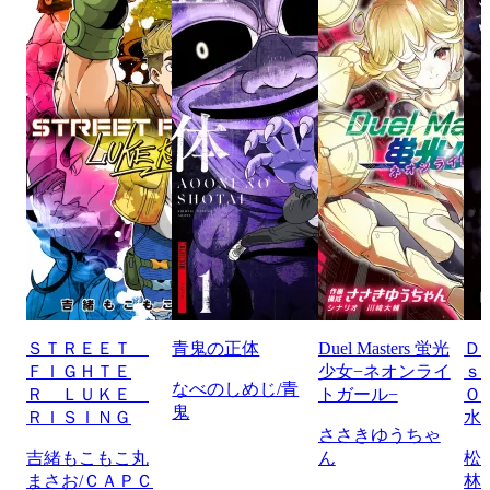
ＳＴＲＥＥＴ
青鬼の正体
Duel Masters 蛍光
Ｄ
ＦＩＧＨＴＥ
少女−ネオンライ
ｓ
なべのしめじ/青
Ｒ ＬＵＫＥ
トガール−
Ｏ
鬼
ＲＩＳＩＮＧ
水
ささきゆうちゃ
吉緒もこもこ丸
ん
松
まさお/ＣＡＰＣ
林