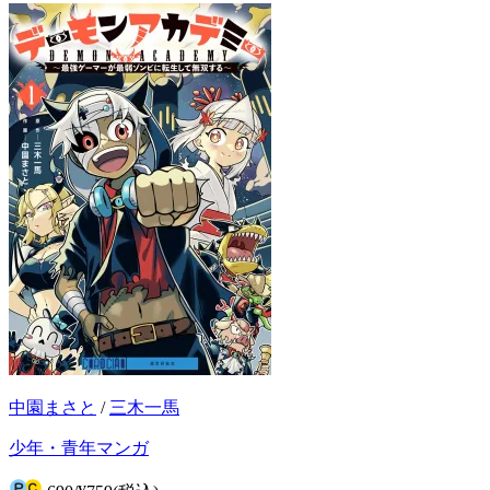
中園まさと
/
三木一馬
少年・青年マンガ