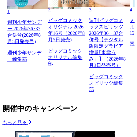
2
3
4
1
ビッグコミック
週刊ビッグコミ
ミ
週刊少年サンデ
オリジナル 2026
ックスピリッツ
ま
ー 2026年36･37
12
年16号（2026年8
2026年36・37合
合併号(2026年8
月5日発売)
併号【デジタル
月5日発売号)
青
版限定グラビア
ビッグコミック
増量｢東雲う
週刊少年サンデ
オリジナル編集
み」】（2026年8
ー編集部
部
月3日発売号）
ビッグコミック
スピリッツ編集
部
開催中のキャンペーン
もっと見る