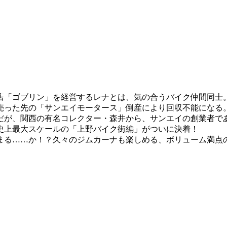
店「ゴブリン」を経営するレナとは、気の合うバイク仲間同士
売った先の「サンエイモータース」倒産により回収不能になる
だが、関西の有名コレクター・森井から、サンエイの創業者で
史上最大スケールの「上野バイク街編」がついに決着！
まる……か！？久々のジムカーナも楽しめる、ボリューム満点の