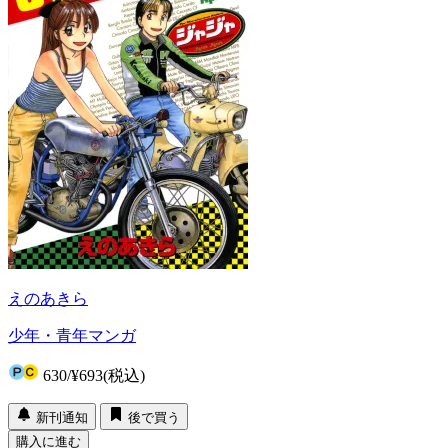
えのあきら
少年・青年マンガ
630
/
¥693
(税込)
新刊通知
後で買う
購入に進む