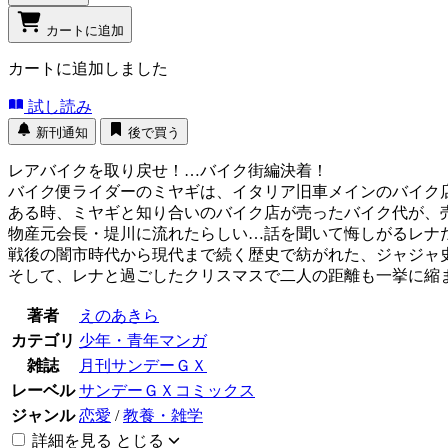
カートに追加
カートに追加しました
試し読み
新刊通知
後で買う
レアバイクを取り戻せ！…バイク街編決着！
バイク便ライダーのミヤギは、イタリア旧車メインのバイク
ある時、ミヤギと知り合いのバイク店が売ったバイク代が、
物産元会長・堤川に流れたらしい…話を聞いて悔しがるレナ
戦後の闇市時代から現代まで続く歴史で紡がれた、ジャジャ
そして、レナと過ごしたクリスマスで二人の距離も一挙に縮
著者
えのあきら
カテゴリ
少年・青年マンガ
雑誌
月刊サンデーＧＸ
レーベル
サンデーＧＸコミックス
ジャンル
恋愛
/
教養・雑学
詳細を見る
とじる