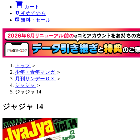
カート
初めての方
無料・セール
トップ
＞
少年・青年マンガ
＞
月刊サンデーＧＸ
＞
ジャジャ
＞
ジャジャ 14
ジャジャ 14