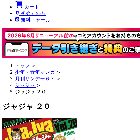
カート
初めての方
無料・セール
トップ
＞
少年・青年マンガ
＞
月刊サンデーＧＸ
＞
ジャジャ
＞
ジャジャ ２０
ジャジャ ２０