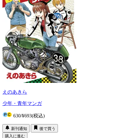
えのあきら
少年・青年マンガ
630
/
¥693
(税込)
新刊通知
後で買う
購入に進む