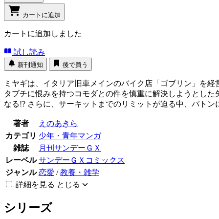
カートに追加
カートに追加しました
試し読み
新刊通知
後で買う
ミヤギは、イタリア旧車メインのバイク店「ゴブリン」を経
タブチに恨みを持つコモダとの件を慎重に解決しようとした
なる!? さらに、サーキットまでのリミットが迫る中、パト
著者
えのあきら
カテゴリ
少年・青年マンガ
雑誌
月刊サンデーＧＸ
レーベル
サンデーＧＸコミックス
ジャンル
恋愛
/
教養・雑学
詳細を見る
とじる
シリーズ