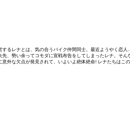
営するレナとは、気の合うバイク仲間同士。最近ようやく恋人
矢先、勢い余ってコモダに宣戦布告をしてしまったレナ。そん
ンに意外な欠点が発見されて、いよいよ絶体絶命! レナたちはこ