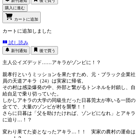
新刊通知
後で買う
購入に進む
カートに追加
カートに追加しました
試し読み
新刊通知
後で買う
主人公イズデッド……アキラがゾンビに！？
親孝行というミッションを果たすため、元・ブラック企業社
員の天道アキラ（24）は実家に帰省。
その村は感染爆発の中、外部と繋がるトンネルを封鎖し、自
給自足で乗り切っていた。
しかしアキラの大学の同級生だった日暮莞太が率いる一団の
企てで、大量のゾンビが村を襲撃！！
さらに日暮は「父を助けたければ、ゾンビになれ」とアキラ
に迫り…！？
変わり果てた姿となったアキラ…！！ 実家の農村の運命は