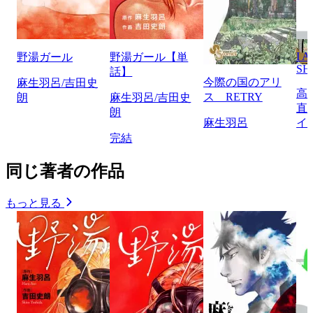
I 
野湯ガール
野湯ガール【単
SH
話】
今際の国のアリ
麻生羽呂/吉田史
高
ス RETRY
朗
麻生羽呂/吉田史
直
朗
麻生羽呂
イ
完結
同じ著者の作品
もっと見る