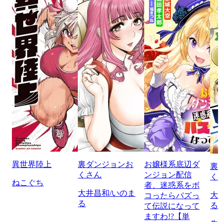
異世界陸上
裏ダンジョンお
お嬢様系底辺ダ
裏
くさん
ンジョン配信
く
ねこぐち
者、迷惑系をボ
大井昌和/いのま
大
コったらバズっ
る
る
て伝説になって
ますわ!?【単