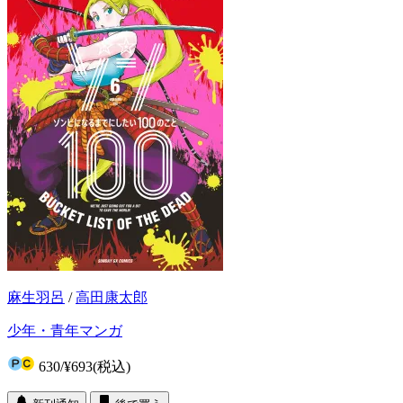
麻生羽呂
/
高田康太郎
少年・青年マンガ
630
/
¥693
(税込)