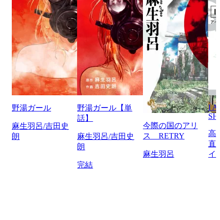
I 
野湯ガール
野湯ガール【単
SH
話】
今際の国のアリ
麻生羽呂/吉田史
高
ス RETRY
朗
麻生羽呂/吉田史
直
朗
麻生羽呂
イ
完結