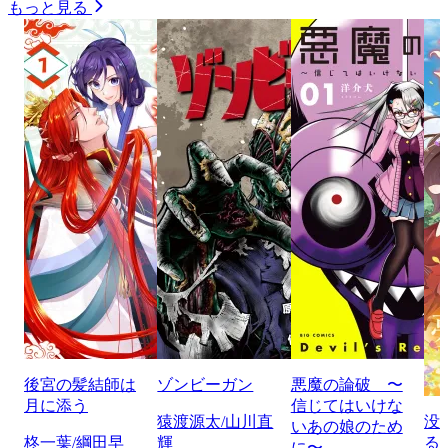
もっと見る
後宮の髪結師は
ゾンビーガン
悪魔の論破 〜
月に添う
信じてはいけな
猿渡源太/山川直
没
いあの娘のため
柊一葉/綱田早
輝
る
に〜