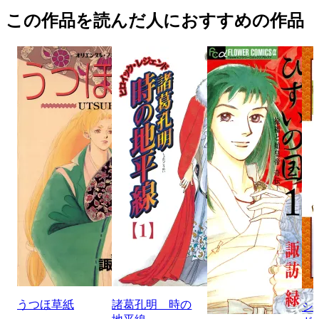
この作品を読んだ人におすすめの作品
うつほ草紙
諸葛孔明 時の
シ