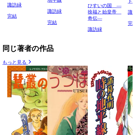
地平線
ド
諏訪緑
ひすいの国 ―
諏訪緑
徐福と始皇帝
諏
完結
奇伝―
完結
完
諏訪緑
同じ著者の作品
もっと見る