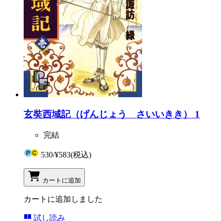
玄奘西域記（げんじょう さいいきき） 1
完結
530
/
¥583
(税込)
カートに追加
カートに追加しました
試し読み