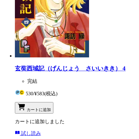
玄奘西域記（げんじょう さいいきき） 4
完結
530
/
¥583
(税込)
カートに追加
カートに追加しました
試し読み