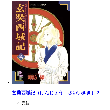
玄奘西域記（げんじょう さいいきき） 2
完結