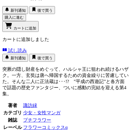
新刊通知
後で買う
購入に進む
カートに追加
カートに追加しました
試し読み
新刊通知
後で買う
突厥の隠し財産をめぐって、ハルシャ王に狙われ続けるハザ
ク。一方、玄奘は唐へ帰国するための資金繰りに苦慮してい
た。そんな二人に正法蔵は･･･!? ”平成の西遊記”と各方面
で話題の歴史ファンタジー、ついに感動の完結を迎える第4
集。
著者
諏訪緑
カテゴリ
少女・女性マンガ
雑誌
プチフラワー
レーベル
フラワーコミックスα