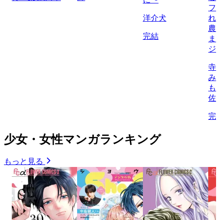
フ
洋介犬
れ
農
完結
ま
ジ
寺
み
も
佐
完
少女・女性マンガランキング
もっと見る