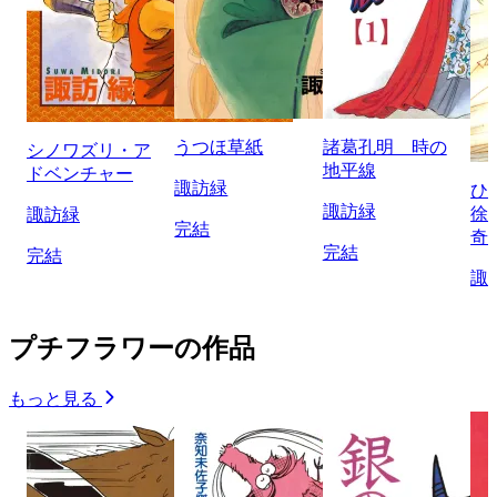
うつほ草紙
諸葛孔明 時の
シノワズリ・ア
地平線
ドベンチャー
諏訪緑
ひ
諏訪緑
徐
諏訪緑
完結
奇
完結
完結
諏
プチフラワーの作品
もっと見る