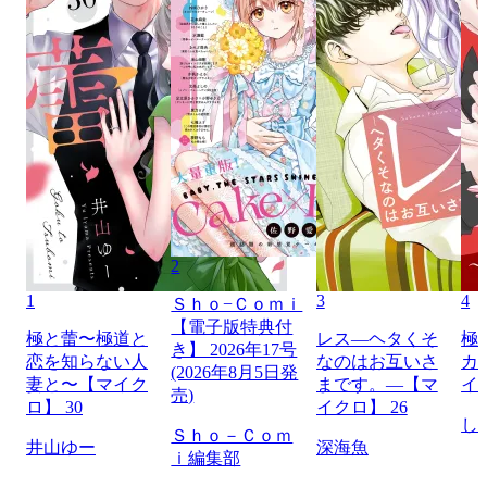
2
1
3
4
Ｓｈｏ−Ｃｏｍｉ
【電子版特典付
極と蕾〜極道と
レス―ヘタくそ
極
き】 2026年17号
恋を知らない人
なのはお互いさ
カ
(2026年8月5日発
妻と〜【マイク
まです。―【マ
イ
売)
ロ】 30
イクロ】 26
し
Ｓｈｏ－Ｃｏｍ
井山ゆー
深海魚
ｉ編集部