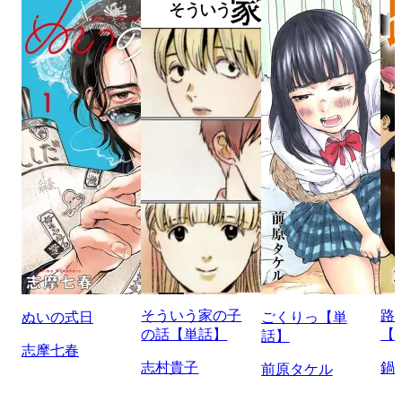
そういう家の子
路
ぬいの式日
ごくりっ【単
の話【単話】
【
話】
志摩七春
志村貴子
鍋
前原タケル