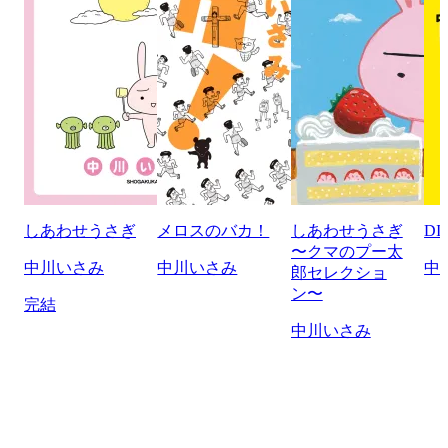
しあわせうさぎ
メロスのバカ！
しあわせうさぎ
D
〜クマのプー太
中川いさみ
中川いさみ
中
郎セレクショ
ン〜
完結
中川いさみ