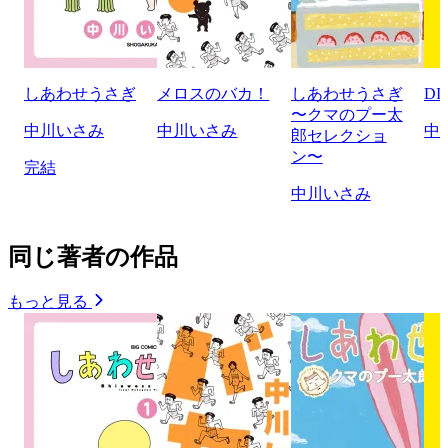
しあわせうさぎ
メロスのバカ！
しあわせうさぎ
D
〜クマのプー太
中川いさみ
中川いさみ
中
郎セレクショ
ン〜
完結
中川いさみ
同じ著者の作品
もっと見る