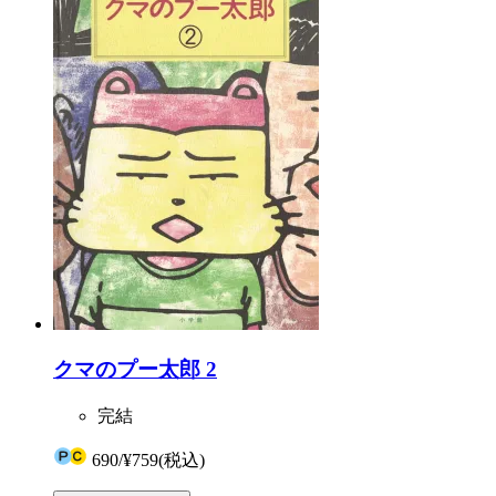
クマのプー太郎 2
完結
690
/
¥759
(税込)