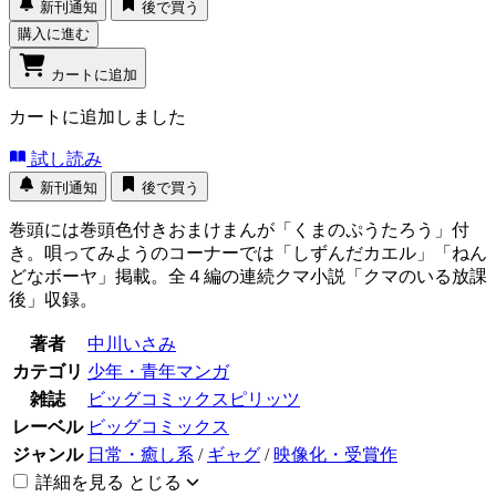
新刊通知
後で買う
購入に進む
カートに追加
カートに追加しました
試し読み
新刊通知
後で買う
巻頭には巻頭色付きおまけまんが「くまのぷうたろう」付
き。唄ってみようのコーナーでは「しずんだカエル」「ねん
どなボーヤ」掲載。全４編の連続クマ小説「クマのいる放課
後」収録。
著者
中川いさみ
カテゴリ
少年・青年マンガ
雑誌
ビッグコミックスピリッツ
レーベル
ビッグコミックス
ジャンル
日常・癒し系
/
ギャグ
/
映像化・受賞作
詳細を見る
とじる