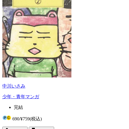
中川いさみ
少年・青年マンガ
完結
690
/
¥759
(税込)