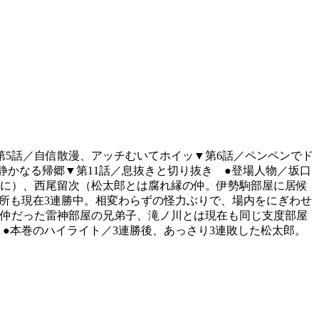
第5話／自信散漫、アッチむいてホイッ▼第6話／ペンペンでド
／静かなる帰郷▼第11話／息抜きと切り抜き ●登場人物／坂口
人に）、西尾留次（松太郎とは腐れ縁の仲。伊勢駒部屋に居候
場所も現在3連勝中。相変わらずの怪力ぶりで、場内をにぎわせ
の仲だった雷神部屋の兄弟子、滝ノ川とは現在も同じ支度部屋
●本巻のハイライト／3連勝後、あっさり3連敗した松太郎。