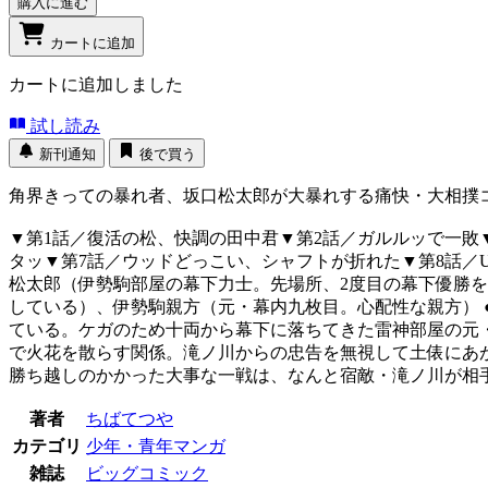
購入に進む
カートに追加
カートに追加しました
試し読み
新刊通知
後で買う
角界きっての暴れ者、坂口松太郎が大暴れする痛快・大相撲
▼第1話／復活の松、快調の田中君▼第2話／ガルルッで一敗
タッ▼第7話／ウッドどっこい、シャフトが折れた▼第8話／U
松太郎（伊勢駒部屋の幕下力士。先場所、2度目の幕下優勝
している）、伊勢駒親方（元・幕内九枚目。心配性な親方） 
ている。ケガのため十両から幕下に落ちてきた雷神部屋の元
で火花を散らす関係。滝ノ川からの忠告を無視して土俵にあが
勝ち越しのかかった大事な一戦は、なんと宿敵・滝ノ川が相
著者
ちばてつや
カテゴリ
少年・青年マンガ
雑誌
ビッグコミック