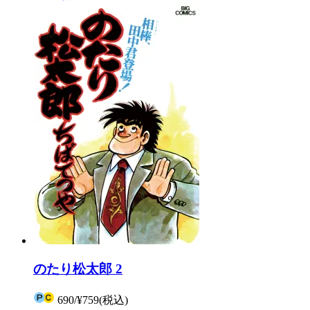
のたり松太郎 2
690
/
¥759
(税込)