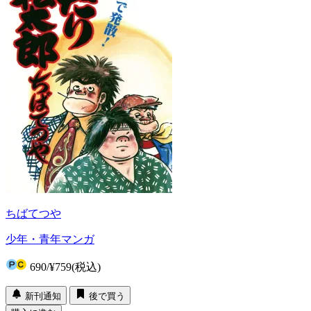
ちばてつや
少年・青年マンガ
690
/
¥759
(税込)
新刊通知
後で買う