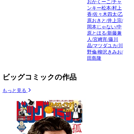
おかくーこ/チャ
ンキー松本/村上
香/佐々木四太/乙
原おきと/井上宗/
岡本じゃない/中
原とほる/新藤兼
人/宮﨑宵/藤川
晶/マツダユカ/川
野倫/柳沢きみお/
田島隆
ビッグコミックの作品
もっと見る