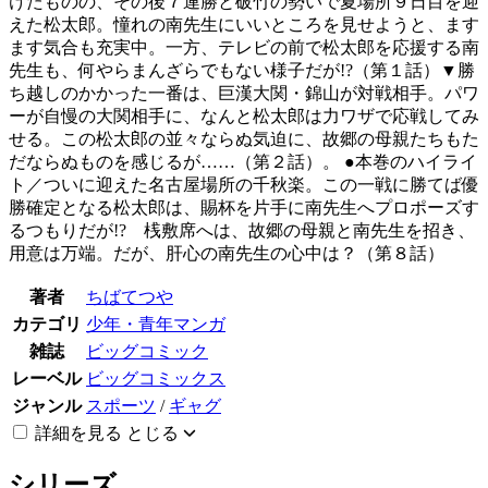
けたものの、その後７連勝と破竹の勢いで夏場所９日目を迎
えた松太郎。憧れの南先生にいいところを見せようと、ます
ます気合も充実中。一方、テレビの前で松太郎を応援する南
先生も、何やらまんざらでもない様子だが!?（第１話）▼勝
ち越しのかかった一番は、巨漢大関・錦山が対戦相手。パワ
ーが自慢の大関相手に、なんと松太郎は力ワザで応戦してみ
せる。この松太郎の並々ならぬ気迫に、故郷の母親たちもた
だならぬものを感じるが……（第２話）。 ●本巻のハイライ
ト／ついに迎えた名古屋場所の千秋楽。この一戦に勝てば優
勝確定となる松太郎は、賜杯を片手に南先生へプロポーズす
るつもりだが!? 桟敷席へは、故郷の母親と南先生を招き、
用意は万端。だが、肝心の南先生の心中は？（第８話）
著者
ちばてつや
カテゴリ
少年・青年マンガ
雑誌
ビッグコミック
レーベル
ビッグコミックス
ジャンル
スポーツ
/
ギャグ
詳細を見る
とじる
シリーズ