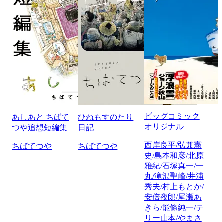
ビッグコミック
あしあと ちばて
ひねもすのたり
オリジナル
つや追想短編集
日記
西岸良平/弘兼憲
ちばてつや
ちばてつや
史/島本和彦/北原
雅紀/石塚真一/一
丸/滝沢聖峰/井浦
秀夫/村上もとか/
安倍夜郎/尾瀬あ
きら/能條純一/テ
リー山本/やまさ