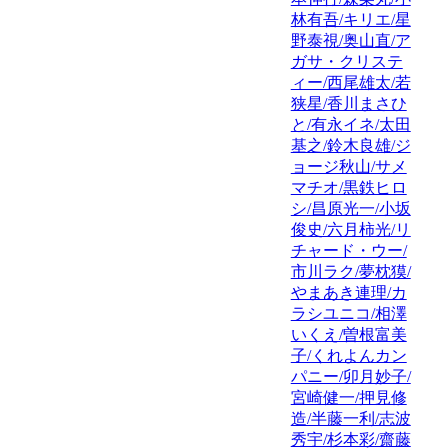
林有吾/キリエ/星
野泰視/奥山直/ア
ガサ・クリステ
ィー/西尾雄太/若
狭星/香川まさひ
と/有永イネ/太田
基之/鈴木良雄/ジ
ョージ秋山/サメ
マチオ/黒鉄ヒロ
シ/昌原光一/小坂
俊史/六月柿光/リ
チャード・ウー/
市川ラク/夢枕獏/
やまあき連理/カ
ラシユニコ/相澤
いくえ/曽根富美
子/くれよんカン
パニー/卯月妙子/
宮崎健一/押見修
造/半藤一利/志波
秀宇/杉本彩/齋藤