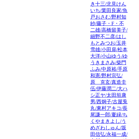
き十三/北見けん
いち/業田良家/魚
戸おさむ/野村知
紗/藤子・F・不
二雄/高橋留美子/
細野不二彦/はし
もとみつお/玉井
雪雄/小田扉/松本
大洋/小山ゆう/ゆ
うきまさみ/柴門
ふみ/中原裕/手原
和憲/野村宗弘/
原 克玄/真造圭
伍/伊藤潤二/大ハ
シ正ヤ/太田垣康
男/西炯子/古屋兎
丸/東村アキコ/長
尾謙一郎/夏緑/ち
くやまきよし/う
めざわしゅん/坂
田信弘/永福一成/