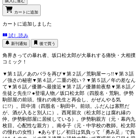
購入に進む
カートに追加
カートに追加しました
試し読み
新刊通知
後で買う
角界きっての暴れ者、坂口松太郎が大暴れする痛快・大相撲
コミック！
▼第１話／あのバラを再び▼第２話／荒駒屋ーっ!!▼第３話
／強さの秘密▼第４話／二重の祝い？▼第５話／年の差なん
て▼第６話／優勝へ最接近▼第７話／優勝前夜祭▼第８話／
生徒と先生!? ●登場人物／坂口松太郎（四股名・荒駒。伊勢
駒部屋の前頭。憧れの南先生と再会し、がぜんやる気
に!?）。田中清（四股名・駒田中。前頭。ふだんは寡黙だ
が、酒が入ると別人に）。西尾留次（松太郎とは腐れ縁の
仲。伊勢駒部屋に居候している）。伊勢駒親方（元・幕内九
枚目。心配性な親方）。南令子（元・中学校の教師。松太郎
の憧れの女性） ●あらすじ／初日は気負って「勇み足」で負