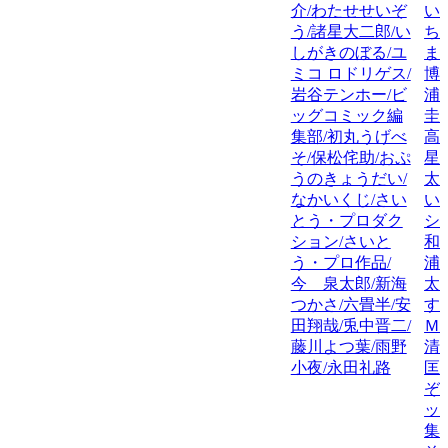
介/わたせせいぞ
い
う/諸星大二郎/い
ち
しがきのぼる/ユ
ま
ミコ ロドリゲス/
博
岩谷テンホー/ビ
浦
ッグコミック編
圭
集部/初丸うげべ
高
そ/保松侘助/おぷ
星
うのきょうだい/
太
なかいくじ/さい
い
とう・プロダク
シ
ション/さいと
和
う・プロ作品/
浦
今 泉太郎/新海
太
つかさ/六畳半/安
す
田翔哉/兎中晋二/
Ｍ
藤川よつ葉/雨野
清
小夜/永田礼路
匡
ぞ
ッ
集