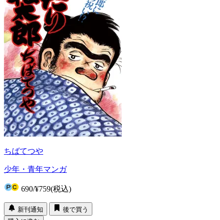
ちばてつや
少年・青年マンガ
690
/
¥759
(税込)
新刊通知
後で買う