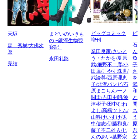
ビッグコミック
ビ
天駆
まどいのいきも
増刊
の −銀河生物観
石
森 秀樹/大佛次
察記−
業田良家/さいと
ん
郎
う・たかを/夏原
魚
永田礼路
完結
武/細野不二彦/小
子
田扉/こやす珠世/
さ
武論尊/西原理恵
を
子/北沢バンビ/石
武
原まこちん/一ノ
和
関圭/吉田史朗/波
と
津彬子/田中むね
間
よし/高橋ツトム/
ち
山科けいすけ/兎
う
中信志/伊藤和良/
原
藤子不二雄Ａ/じ
吾
んのあい/葉野宗
之