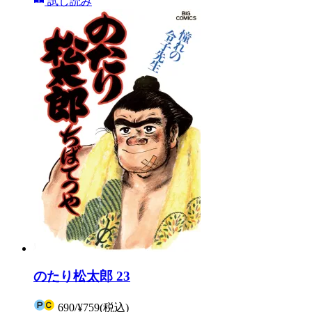
試し読み
のたり松太郎 23
690
/
¥759
(税込)