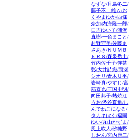
なずな/月島冬二/
藤子不二雄Ａ/お
くやまゆか/西條
奈加/内海隆一郎/
日吉ゆい子/浦沢
直樹/一色まこと/
村野守美/佐藤ま
さあき/ＮＵＭＢ
ＥＲ８/森泉岳土/
竹内佐千子/伴茶
彰/大井詩織/雨瀬
シオリ/青木Ｕ平/
岩崎真/やすじ/宮
部喜光/三国史明/
向田邦子/熱焼江
うお/渋谷直角/し
んでねこになる/
タカキぼく/福岡
ゆい/丸山かずま/
風上吹人/砂糖野
しおん/宮内康二/