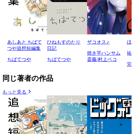
あしあと ちばて
ひねもすのたり
ザコオス♂
ほ
つや追想短編集
日記
焼き芋ハンサム
祐
ちばてつや
ちばてつや
斎藤/村上ペコ
完
同じ著者の作品
もっと見る