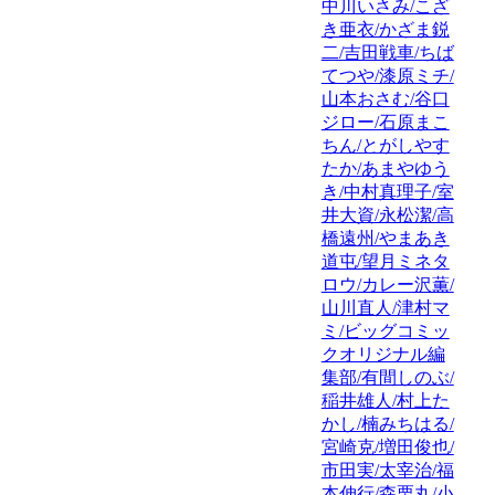
中川いさみ/こざ
き亜衣/かざま鋭
二/吉田戦車/ちば
てつや/漆原ミチ/
山本おさむ/谷口
ジロー/石原まこ
ちん/とがしやす
たか/あまやゆう
き/中村真理子/室
井大資/永松潔/高
橋遠州/やまあき
道屯/望月ミネタ
ロウ/カレー沢薫/
山川直人/津村マ
ミ/ビッグコミッ
クオリジナル編
集部/有間しのぶ/
稲井雄人/村上た
かし/楠みちはる/
宮崎克/増田俊也/
市田実/太宰治/福
本伸行/森栗丸/小