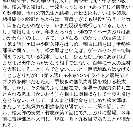
屋の新弟子。松太郎の付け人）。南令子（元・中学校の教
師。松太郎と結婚し、一児をもうける） ●あらすじ／前巻か
ら数年後、憧れの南先生と結婚した松太郎も、いまや35歳。
相撲協会の幹部たちからは「百歳すぎても現役だろう」とカ
ゲ口をたたかれながら、いまだ現役を続行している。しか
し、結婚しようが、年をとろうが、例のマイペースぶりはあ
いかわらずのまま。さて、つぎなる「のたり」の活躍は!?
（第１話）▼田中や阿久津をはじめ、稽古に精を出す伊勢駒
部屋の面々。一方、松太郎はといえば、ゲームセンターで時
間をつぶしている始末。しかし、ひとたび土俵にあがれば、
まだまだ田中たちがかなう相手ではない。百年に一人の逸材
を大関にすることすらできない……と、伊勢駒親方はなげく
ことしきりだが!?（第２話） ●本巻のハイライト／競馬でア
ブク銭を稼いだとたん、手抜きの無気力相撲を続ける松太
郎。しかし、その怪力ぶりは健在で、角界一の腕力の持ち主
とされる魁王（かいおう）を相手に腕相撲をして一歩も引け
をとらない。そして、まんまと掛け金をせしめた松太郎は、
またしても無気力な相撲を繰り返すが……（第４話）。な
お、松太郎の実弟・竹志が第７話にて久しぶりに登場。３年
前に雷神部屋へ入門し、現在、幕下九枚目であることが描か
れる。