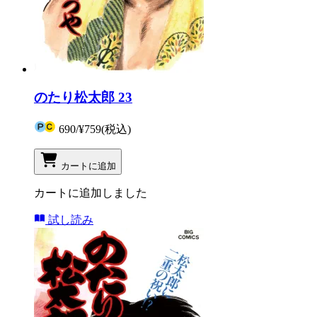
のたり松太郎 23
690
/
¥759
(税込)
カートに追加
カートに追加しました
試し読み