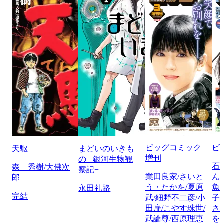
ビッグコミック
ビ
天駆
まどいのいきも
増刊
の −銀河生物観
石
森 秀樹/大佛次
察記−
業田良家/さいと
ん
郎
う・たかを/夏原
魚
永田礼路
完結
武/細野不二彦/小
子
田扉/こやす珠世/
さ
武論尊/西原理恵
を