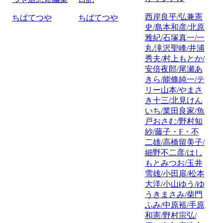
西岸良平/弘兼憲
ちばてつや
ちばてつや
史/島本和彦/北原
雅紀/石塚真一/一
丸/滝沢聖峰/井浦
秀夫/村上もとか/
安倍夜郎/尾瀬あ
きら/能條純一/テ
リー山本/やまさ
き十三/北見けん
いち/業田良家/魚
戸おさむ/野村知
紗/藤子・F・不
二雄/高橋留美子/
細野不二彦/はし
もとみつお/玉井
雪雄/小田扉/松本
大洋/小山ゆう/ゆ
うきまさみ/柴門
ふみ/中原裕/手原
和憲/野村宗弘/