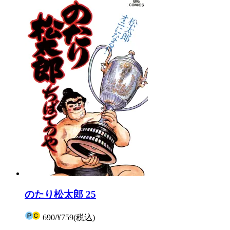
のたり松太郎 25
690
/
¥759
(税込)