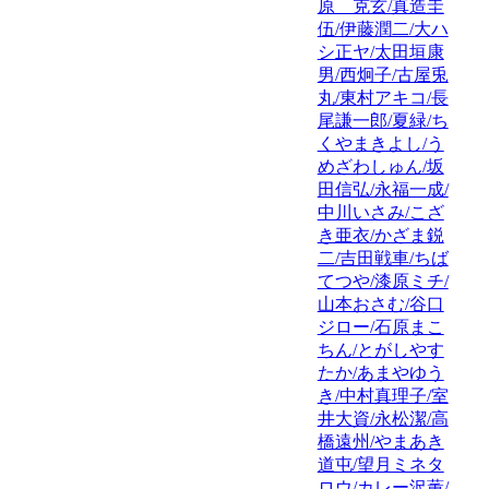
原 克玄/真造圭
伍/伊藤潤二/大ハ
シ正ヤ/太田垣康
男/西炯子/古屋兎
丸/東村アキコ/長
尾謙一郎/夏緑/ち
くやまきよし/う
めざわしゅん/坂
田信弘/永福一成/
中川いさみ/こざ
き亜衣/かざま鋭
二/吉田戦車/ちば
てつや/漆原ミチ/
山本おさむ/谷口
ジロー/石原まこ
ちん/とがしやす
たか/あまやゆう
き/中村真理子/室
井大資/永松潔/高
橋遠州/やまあき
道屯/望月ミネタ
ロウ/カレー沢薫/