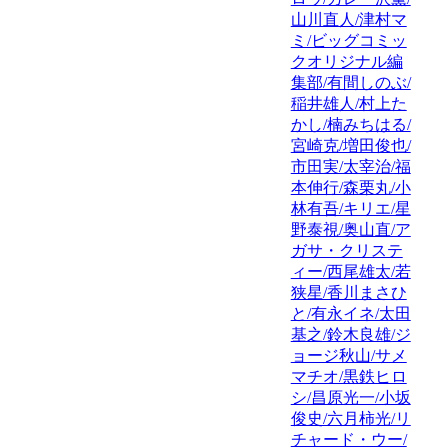
山川直人/津村マ
ミ/ビッグコミッ
クオリジナル編
集部/有間しのぶ/
稲井雄人/村上た
かし/楠みちはる/
宮崎克/増田俊也/
市田実/太宰治/福
本伸行/森栗丸/小
林有吾/キリエ/星
野泰視/奥山直/ア
ガサ・クリステ
ィー/西尾雄太/若
狭星/香川まさひ
と/有永イネ/太田
基之/鈴木良雄/ジ
ョージ秋山/サメ
マチオ/黒鉄ヒロ
シ/昌原光一/小坂
俊史/六月柿光/リ
チャード・ウー/