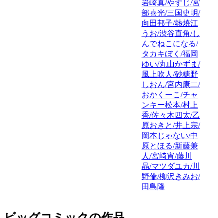
岩崎真/やすじ/宮
部喜光/三国史明/
向田邦子/熱焼江
うお/渋谷直角/し
んでねこになる/
タカキぼく/福岡
ゆい/丸山かずま/
風上吹人/砂糖野
しおん/宮内康二/
おかくーこ/チャ
ンキー松本/村上
香/佐々木四太/乙
原おきと/井上宗/
岡本じゃない/中
原とほる/新藤兼
人/宮﨑宵/藤川
晶/マツダユカ/川
野倫/柳沢きみお/
田島隆
ビッグコミックの作品