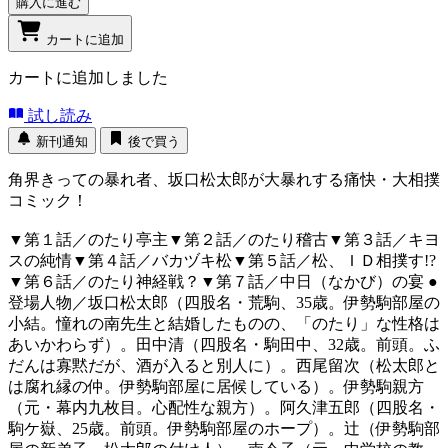
購入に進む
カートに追加
カートに追加しました
試し読み
新刊通知
後で買う
角界きっての暴れ者、坂口松太郎が大暴れする痛快・大相撲
コミック！
▼第１話／のたり亭主▼第２話／のたり稽古▼第３話／キヨ
スの純情▼第４話／バカヅキ松▼第５話／松、ＩＤ相撲す!?
▼第６話／のたり神経戦？▼第７話／中日（なかび）の宴 ●
登場人物／坂口松太郎（四股名・荒駒、35歳。伊勢駒部屋の
小結。憧れの南先生と結婚したものの、「のたり」な性格は
あいかわらず）。田中清（四股名・駒田中、32歳。前頭。ふ
だんは寡黙だが、酒が入ると別人に）。西尾留次（松太郎と
は腐れ縁の仲。伊勢駒部屋に居候している）。伊勢駒親方
（元・幕内九枚目。心配性な親方）。阿久津五郎（四股名・
駒ケ嶽、25歳。前頭。伊勢駒部屋のホープ）。辻（伊勢駒部