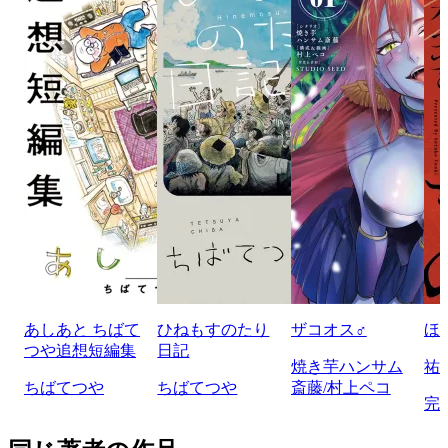
あしあと ちばて
ひねもすのたり
ザコオス♂
ほ
つや追想短編集
日記
焼き芋ハンサム
祐
ちばてつや
ちばてつや
斎藤/村上ペコ
完