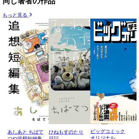
同じ著者の作品
もっと見る
ビッグコミック
あしあと ちばて
ひねもすのたり
オリジナル
つや追想短編集
日記