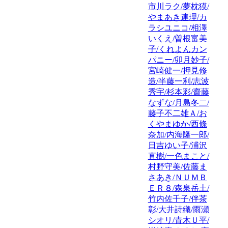
市川ラク/夢枕獏/
やまあき連理/カ
ラシユニコ/相澤
いくえ/曽根富美
子/くれよんカン
パニー/卯月妙子/
宮崎健一/押見修
造/半藤一利/志波
秀宇/杉本彩/齋藤
なずな/月島冬二/
藤子不二雄Ａ/お
くやまゆか/西條
奈加/内海隆一郎/
日吉ゆい子/浦沢
直樹/一色まこと/
村野守美/佐藤ま
さあき/ＮＵＭＢ
ＥＲ８/森泉岳土/
竹内佐千子/伴茶
彰/大井詩織/雨瀬
シオリ/青木Ｕ平/