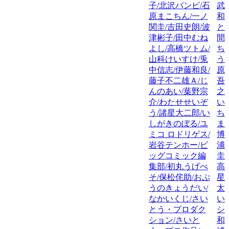
子/北沢バンビ/石
武
原まこちん/一ノ
和
関圭/吉田史朗/波
と
津彬子/田中むね
間
よし/高橋ツトム/
ち
山科けいすけ/兎
う
中信志/伊藤和良/
原
藤子不二雄Ａ/じ
吾
んのあい/葉野宗
之
介/わたせせいぞ
い
う/諸星大二郎/い
ち
しがきのぼる/ユ
ま
ミコ ロドリゲス/
博
岩谷テンホー/ビ
浦
ッグコミック編
圭
集部/初丸うげべ
高
そ/保松侘助/おぷ
星
うのきょうだい/
太
なかいくじ/さい
い
とう・プロダク
シ
ション/さいと
和