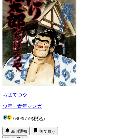
ちばてつや
少年・青年マンガ
690
/
¥759
(税込)
新刊通知
後で買う