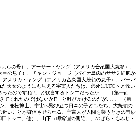
／きよらの母）、アーサー・ヤング（アメリカ合衆国大統領）、
大臣の息子）、チキン・ジョージ（バイオ鳥肉のササミ細胞か
、アメリカ・ヤング（アメリカ合衆国大統領の息子）、バーバ
現れた天女のようにも見える宇宙人たちは、必死にUFOへと救い
ったのですね!!」と歓喜するトシエだったが……（第一節
きてくれたのではないか!? と呼びかけるのだが……。（第
ーン、兼松博士、宇宙へ飛び立つ日本の子どもたち、大統領の
の近いことが確信させられる。宇宙人が人間を襲うときの奇妙
和田トシエ、他）、山下（岬総理の側近）、のばら・もみじ・