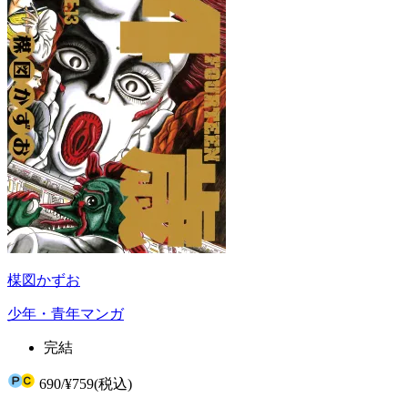
楳図かずお
少年・青年マンガ
完結
690
/
¥759
(税込)