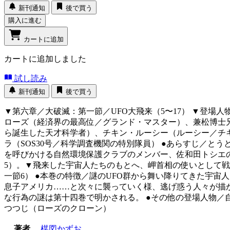
新刊通知
後で買う
購入に進む
カートに追加
カートに追加しました
試し読み
新刊通知
後で買う
▼第六章／大破滅：第一節／UFO大飛来（5〜17） ▼登
ローズ（経済界の最高位／グランド・マスター）、兼松博士
ら誕生した天才科学者）、チキン・ルーシー（ルーシー／チ
ラ（SOS30号／科学調査機関の特別隊員） ●あらすじ／と
を呼びかける自然環境保護クラブのメンバー、佐和田トシエ
5）。▼飛来した宇宙人たちのもとへ、岬首相の使いとして戦
一節6） ●本巻の特徴／謎のUFO群から舞い降りてきた宇
息子アメリカ……と次々に襲っていく様、逃げ惑う人々が描
な行為の謎は第十四巻で明かされる。 ●その他の登場人物
つつじ（ローズのクローン）
著者
楳図かずお