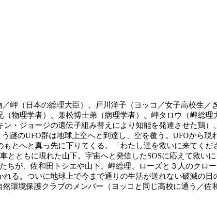
場人物／岬（日本の総理大臣）、戸川洋子（ヨッコ／女子高校生
兄（物理学者）、兼松博士弟（病理学者）、岬タロウ（岬総理
キン・ジョージの遺伝子組み替えにより知能を発達させた鶏）
うとう謎のUFO群は地球上空へと到達し、空を覆う。UFOから
のもとへと真っ先に下りてくる。「わたし達を救いに来てくださ
車とともに現れた山下。宇宙へと発信したSOSに応えて救いに
宙人たちが、佐和田トシエや山下、岬総理、ローズと３人のクロ
かれる。ついに地球上で今まで通りの生活が送れない破滅の日
／自然環境保護クラブのメンバー（ヨッコと同じ高校に通う／佐