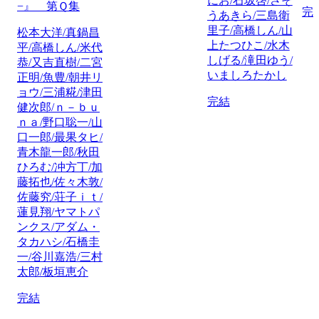
にお/石坂啓/さそ
−』 第Ｑ集
完
うあきら/三島衛
里子/高橋しん/山
松本大洋/真鍋昌
上たつひこ/水木
平/高橋しん/米代
しげる/滝田ゆう/
恭/又吉直樹/二宮
いましろたかし
正明/魚豊/朝井リ
ョウ/三浦糀/津田
完結
健次郎/ｎ－ｂｕ
ｎａ/野口聡一/山
口一郎/最果タヒ/
青木龍一郎/秋田
ひろむ/冲方丁/加
藤拓也/佐々木敦/
佐藤究/荘子ｉｔ/
蓮見翔/ヤマトパ
ンクス/アダム・
タカハシ/石橋圭
一/谷川嘉浩/三村
太郎/板垣恵介
完結