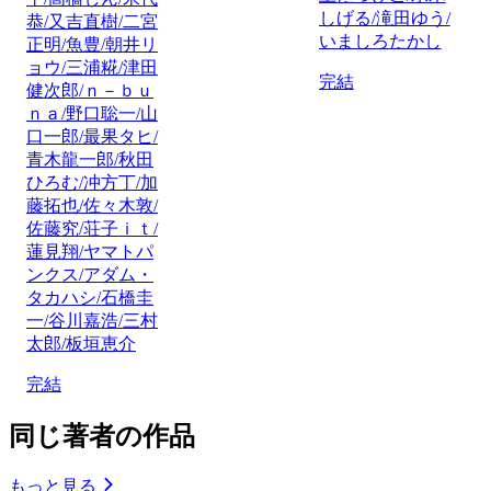
しげる/滝田ゆう/
恭/又吉直樹/二宮
いましろたかし
正明/魚豊/朝井リ
ョウ/三浦糀/津田
完結
健次郎/ｎ－ｂｕ
ｎａ/野口聡一/山
口一郎/最果タヒ/
青木龍一郎/秋田
ひろむ/冲方丁/加
藤拓也/佐々木敦/
佐藤究/荘子ｉｔ/
蓮見翔/ヤマトパ
ンクス/アダム・
タカハシ/石橋圭
一/谷川嘉浩/三村
太郎/板垣恵介
完結
同じ著者の作品
もっと見る