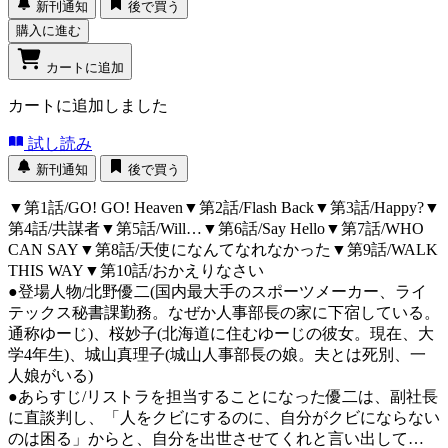
新刊通知
後で買う
購入に進む
カートに追加
カートに追加しました
試し読み
新刊通知
後で買う
▼第1話/GO! GO! Heaven▼第2話/Flash Back▼第3話/Happy?▼
第4話/共謀者▼第5話/Will…▼第6話/Say Hello▼第7話/WHO
CAN SAY▼第8話/天使になんてなれなかった▼第9話/WALK
THIS WAY▼第10話/おかえりなさい
●登場人物/北野優二(国内最大手のスポーツメーカー、ライ
テックス秘書課勤務。なぜか人事部長の家に下宿している。
通称ゆーじ)、桜妙子(北海道に住むゆーじの彼女。現在、大
学4年生)、城山真理子(城山人事部長の娘。夫とは死別、一
人娘がいる)
●あらすじ/リストラを担当することになった優二は、副社長
に直談判し、「人をクビにするのに、自分がクビにならない
のは困る」からと、自分を出世させてくれと言い出して…