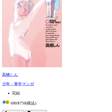
高橋しん
少年・青年マンガ
完結
690
/
¥759
(税込)