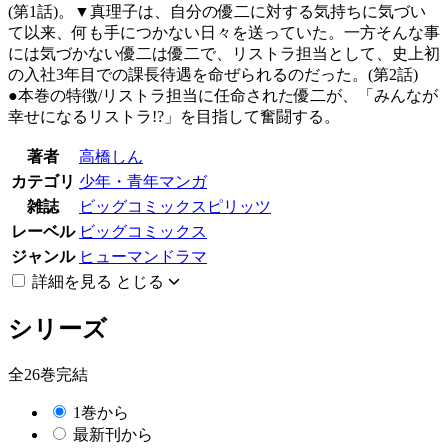
(第1話)。▼真理子は、自分の優二に対する気持ちに気づい
て以来、何も手につかない日々を送っていた。一方そんな事
には気づかない優二は優二で、リストラ担当として、史上初
の入社3年目での課長待遇を命ぜられるのだった。(第2話)
●本巻の特徴/リストラ担当に任命された優二が、「みんなが
幸せになるリストラ!?」を目指して奮闘する。
著者
高橋しん
カテゴリ
少年・青年マンガ
雑誌
ビッグコミックスピリッツ
レーベル
ビッグコミックス
ジャンル
ヒューマンドラマ
詳細を見る
とじる
シリーズ
全26巻完結
1巻から
最新刊から