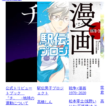
世
公式トリビュー
駅伝男子プロジ
戦争×漫画
君
1970−2020
トブック
ェクト
『チ。 −地球の
松本零士/浅野い
高
高橋しん
運動について