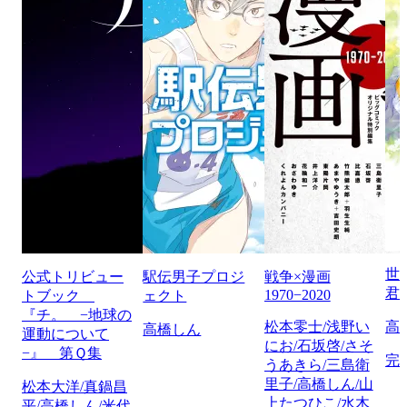
世
公式トリビュー
駅伝男子プロジ
戦争×漫画
君
1970−2020
トブック
ェクト
『チ。 −地球の
松本零士/浅野い
高
高橋しん
運動について
にお/石坂啓/さそ
−』 第Ｑ集
完
うあきら/三島衛
里子/高橋しん/山
松本大洋/真鍋昌
上たつひこ/水木
平/高橋しん/米代