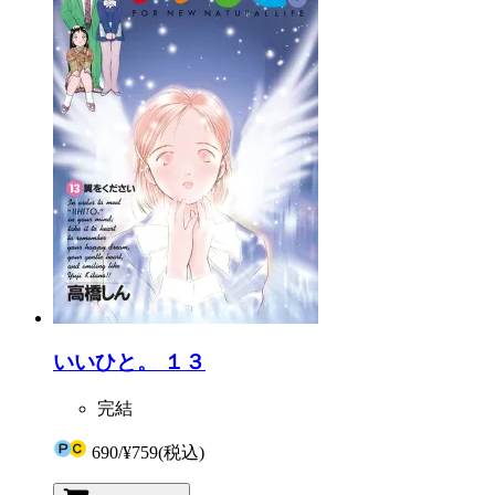
いいひと。 １３
完結
690
/
¥759
(税込)