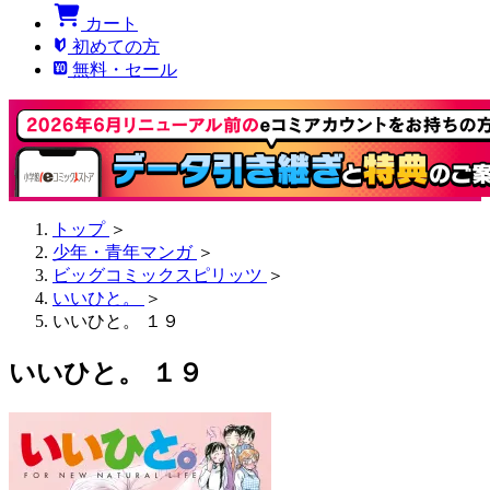
カート
初めての方
無料・セール
トップ
＞
少年・青年マンガ
＞
ビッグコミックスピリッツ
＞
いいひと。
＞
いいひと。 １９
いいひと。 １９