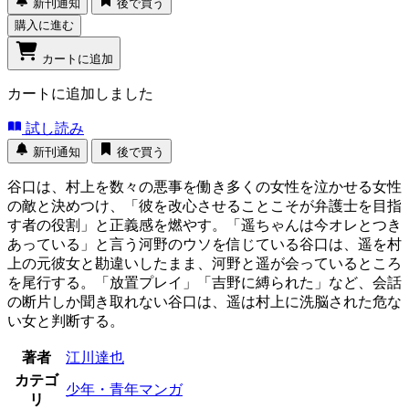
新刊通知
後で買う
購入に進む
カートに追加
カートに追加しました
試し読み
新刊通知
後で買う
谷口は、村上を数々の悪事を働き多くの女性を泣かせる女性
の敵と決めつけ、「彼を改心させることこそが弁護士を目指
す者の役割」と正義感を燃やす。「遥ちゃんは今オレとつき
あっている」と言う河野のウソを信じている谷口は、遥を村
上の元彼女と勘違いしたまま、河野と遥が会っているところ
を尾行する。「放置プレイ」「吉野に縛られた」など、会話
の断片しか聞き取れない谷口は、遥は村上に洗脳された危な
い女と判断する。
著者
江川達也
カテゴ
少年・青年マンガ
リ