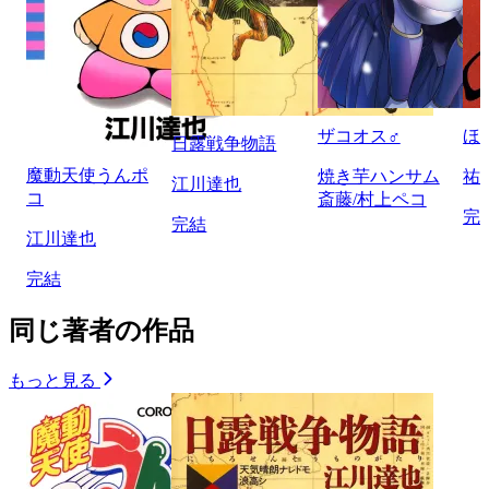
ザコオス♂
ほ
日露戦争物語
魔動天使うんポ
焼き芋ハンサム
祐
江川達也
コ
斎藤/村上ペコ
完
完結
江川達也
完結
同じ著者の作品
もっと見る