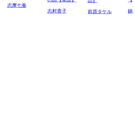
話】
志摩七春
志村貴子
鍋
前原タケル