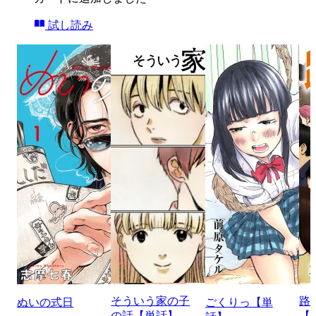
試し読み
そういう家の子
路
ぬいの式日
ごくりっ【単
の話【単話】
【