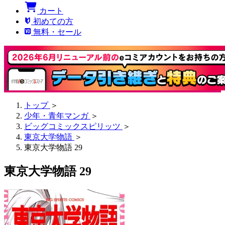
カート
初めての方
無料・セール
トップ
＞
少年・青年マンガ
＞
ビッグコミックスピリッツ
＞
東京大学物語
＞
東京大学物語 29
東京大学物語 29