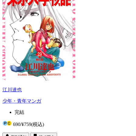
江川達也
少年・青年マンガ
完結
690
/
¥759
(税込)