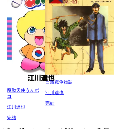
日露戦争物語
魔動天使うんポ
江川達也
コ
完結
江川達也
完結