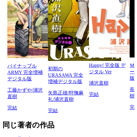
Happy! 完全版 デ
Ｍ
パイナップル
初期の
ジタル Ver
ー
ARMY 完全増補
URASAWA 完全
版
デジタル版
増補デジタル版
浦沢直樹
長
工藤かずや/浦沢
矢島正雄/狩撫麻
完結
樹
直樹
礼/浦沢直樹
完
完結
完結
同じ著者の作品