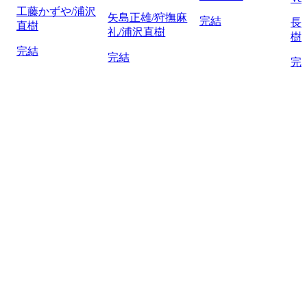
工藤かずや/浦沢
矢島正雄/狩撫麻
完結
長
直樹
礼/浦沢直樹
樹
完結
完結
完