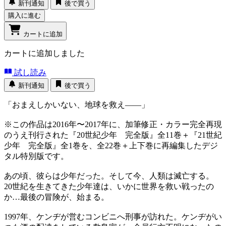
新刊通知
後で買う
購入に進む
カートに追加
カートに追加しました
試し読み
新刊通知
後で買う
「おまえしかいない、地球を救え――」
※この作品は2016年〜2017年に、加筆修正・カラー完全再現
のうえ刊行された『20世紀少年 完全版』全11巻＋『21世紀
少年 完全版』全1巻を、全22巻＋上下巻に再編集したデジ
タル特別版です。
あの頃、彼らは少年だった。そして今、人類は滅亡する。
20世紀を生きてきた少年達は、いかに世界を救い戦ったの
か…最後の冒険が、始まる。
1997年、ケンヂが営むコンビニへ刑事が訪れた。ケンヂがい