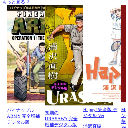
もっと見る
Happy! 完全版 デ
M
パイナップル
初期の
ジタル Ver
ン
ARMY 完全増補
URASAWA 完全
華
デジタル版
増補デジタル版
浦沢直樹
Ver