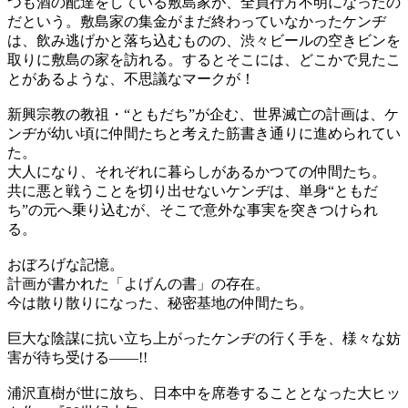
つも酒の配達をしている敷島家が、全員行方不明になったの
だという。敷島家の集金がまだ終わっていなかったケンヂ
は、飲み逃げかと落ち込むものの、渋々ビールの空きビンを
取りに敷島の家を訪れる。するとそこには、どこかで見たこ
とがあるような、不思議なマークが！
新興宗教の教祖・“ともだち”が企む、世界滅亡の計画は、ケ
ンヂが幼い頃に仲間たちと考えた筋書き通りに進められてい
た。
大人になり、それぞれに暮らしがあるかつての仲間たち。
共に悪と戦うことを切り出せないケンヂは、単身“ともだ
ち”の元へ乗り込むが、そこで意外な事実を突きつけられ
る。
おぼろげな記憶。
計画が書かれた「よげんの書」の存在。
今は散り散りになった、秘密基地の仲間たち。
巨大な陰謀に抗い立ち上がったケンヂの行く手を、様々な妨
害が待ち受ける――!!
浦沢直樹が世に放ち、日本中を席巻することとなった大ヒッ