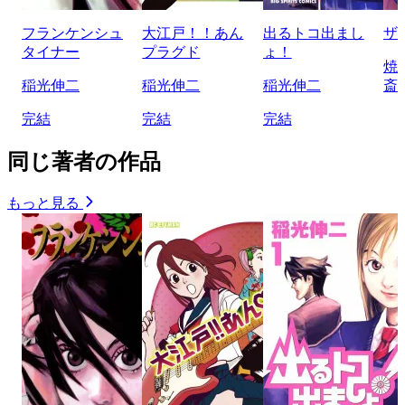
フランケンシュ
大江戸！！あん
出るトコ出まし
ザ
タイナー
プラグド
ょ！
焼
稲光伸二
稲光伸二
稲光伸二
斎
完結
完結
完結
同じ著者の作品
もっと見る