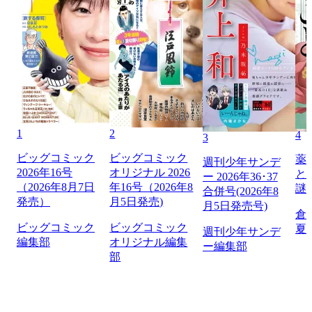
1
2
4
3
ビッグコミック
ビッグコミック
薬
週刊少年サンデ
2026年16号
オリジナル 2026
と
ー 2026年36･37
（2026年8月7日
年16号（2026年8
謎
合併号(2026年8
発売）
月5日発売)
月5日発売号)
倉
ビッグコミック
ビッグコミック
夏
週刊少年サンデ
編集部
オリジナル編集
ー編集部
部