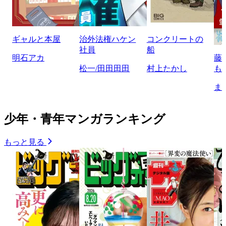
ギャルと本屋
治外法権ハケン
コンクリートの
社員
船
明石アカ
藤
松一/田田田田
村上たかし
も
ま
少年・青年マンガランキング
もっと見る