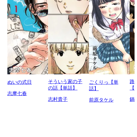
そういう家の子
路
ぬいの式日
ごくりっ【単
の話【単話】
【
話】
志摩七春
志村貴子
鍋
前原タケル