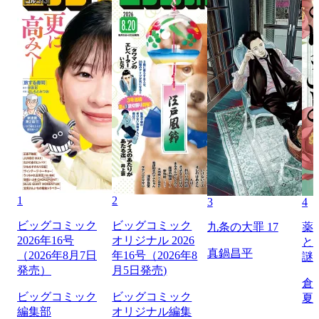
1
2
3
4
ビッグコミック
ビッグコミック
九条の大罪 17
薬
2026年16号
オリジナル 2026
と
真鍋昌平
（2026年8月7日
年16号（2026年8
謎
発売）
月5日発売)
倉
ビッグコミック
ビッグコミック
夏
編集部
オリジナル編集