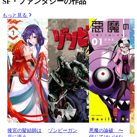
SF・ファンタジーの作品
もっと見る
後宮の髪結師は
ゾンビーガン
悪魔の論破 〜
月に添う
信じてはいけな