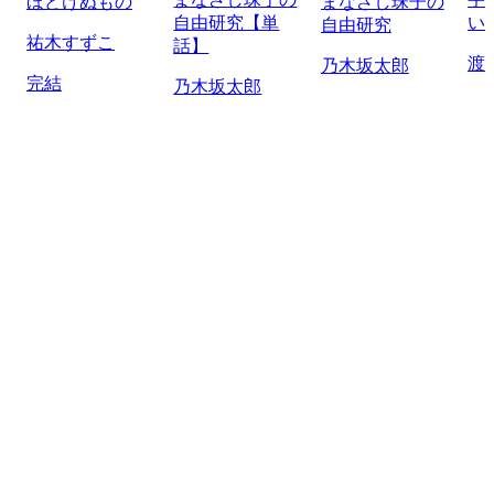
ほどけぬもの
まなざし珠子の
自由研究【単
い
自由研究
祐木すずこ
話】
渡
乃木坂太郎
完結
乃木坂太郎