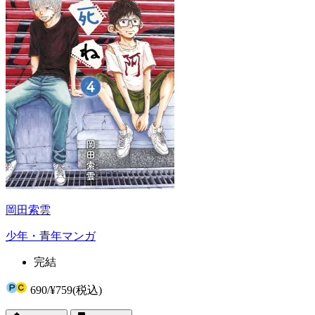
岡田索雲
少年・青年マンガ
完結
690
/
¥759
(税込)