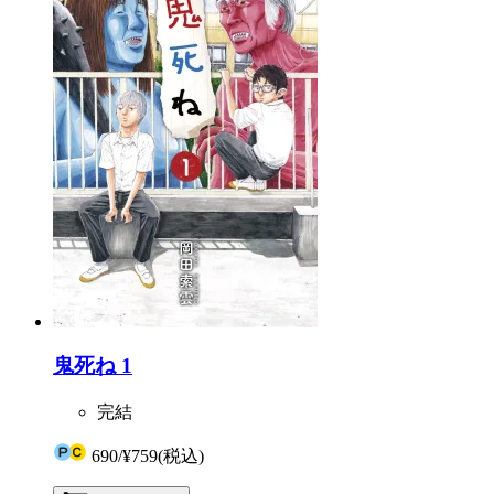
鬼死ね 1
完結
690
/
¥759
(税込)