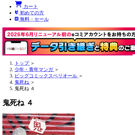
カート
初めての方
無料・セール
トップ
＞
少年・青年マンガ
＞
ビッグコミックスペリオール
＞
鬼死ね
＞
鬼死ね ４
鬼死ね ４