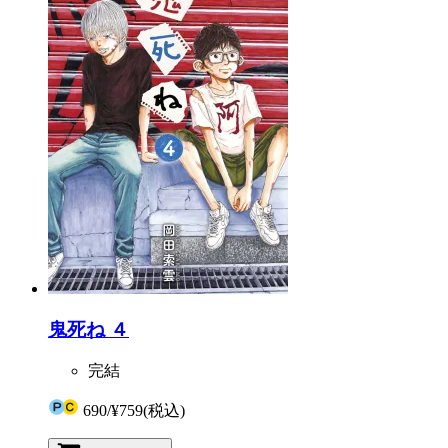
鬼死ね ４
完結
690
/
¥759
(税込)