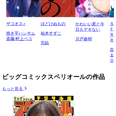
ザコオス♂
ほどけぬもの
Ｓ
かわいい君と今
Ｆ
日もデキない
焼き芋ハンサム
祐木すずこ
Ｒ
斎藤/村上ペコ
川戸春明
Ｒ
完結
吉
ま
Ｏ
ビッグコミックスペリオールの作品
もっと見る