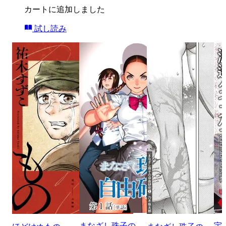
カートに追加しました
試し読み
まなざし珠子の
宇