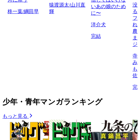
猿渡源太/山川直
没
いあの娘のため
柊一葉/綱田早
輝
る
に〜
フ
洋介犬
れ
農
完結
ま
ジ
寺
み
も
佐
完
少年・青年マンガランキング
もっと見る