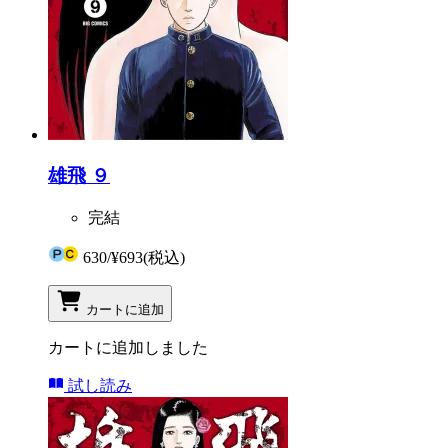
雄飛 ９
完結
630
/
¥693
(税込)
カートに追加
カートに追加しました
試し読み