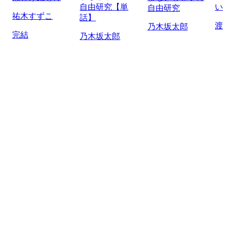
自由研究【単
い
自由研究
祐木すずこ
話】
渡
乃木坂太郎
完結
乃木坂太郎