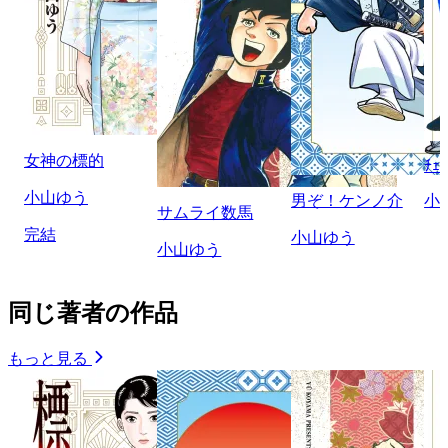
女神の標的
ﾁｪ
小山ゆう
男ぞ！ケンノ介
小
サムライ数馬
完結
小山ゆう
小山ゆう
同じ著者の作品
もっと見る