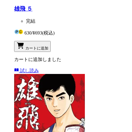
雄飛 ５
完結
630
/
¥693
(税込)
カートに追加
カートに追加しました
試し読み