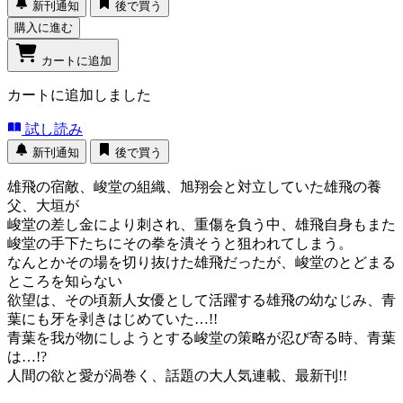
新刊通知
後で買う
購入に進む
カートに追加
カートに追加しました
試し読み
新刊通知
後で買う
雄飛の宿敵、峻堂の組織、旭翔会と対立していた雄飛の養
父、大垣が
峻堂の差し金により刺され、重傷を負う中、雄飛自身もまた
峻堂の手下たちにその拳を潰そうと狙われてしまう。
なんとかその場を切り抜けた雄飛だったが、峻堂のとどまる
ところを知らない
欲望は、その頃新人女優として活躍する雄飛の幼なじみ、青
葉にも牙を剥きはじめていた…!!
青葉を我が物にしようとする峻堂の策略が忍び寄る時、青葉
は…!?
人間の欲と愛が渦巻く、話題の大人気連載、最新刊!!