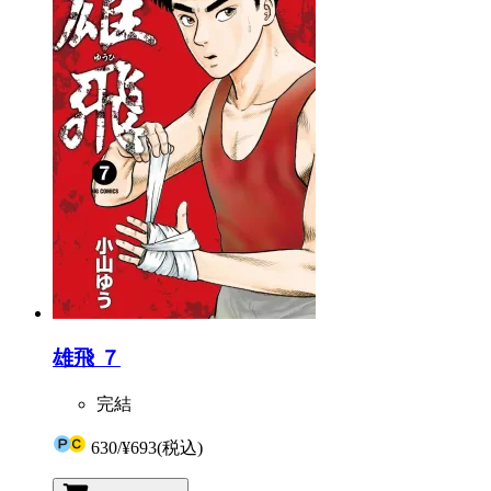
雄飛 ７
完結
630
/
¥693
(税込)