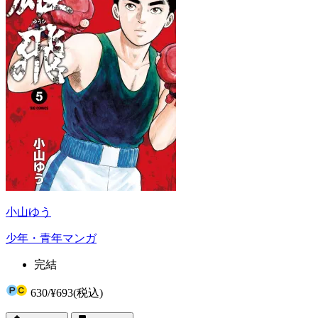
小山ゆう
少年・青年マンガ
完結
630
/
¥693
(税込)