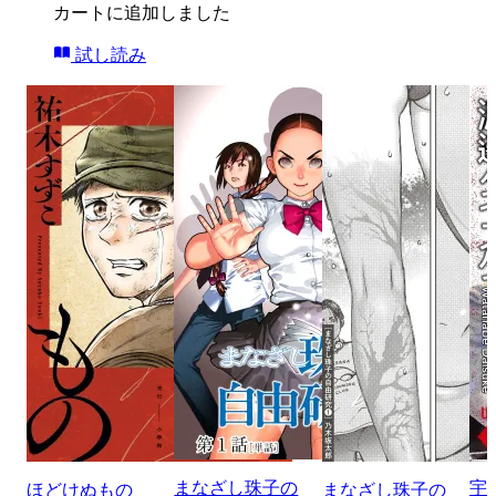
カートに追加しました
試し読み
まなざし珠子の
宇
ほどけぬもの
まなざし珠子の