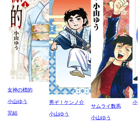
女神の標的
ﾁｪ
小山ゆう
男ぞ！ケンノ介
小
サムライ数馬
完結
小山ゆう
小山ゆう