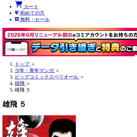
カート
初めての方
無料・セール
トップ
＞
少年・青年マンガ
＞
ビッグコミックスペリオール
＞
雄飛
＞
雄飛 ５
雄飛 ５