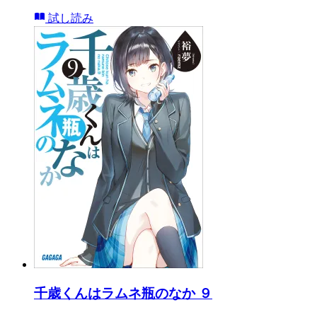
試し読み
千歳くんはラムネ瓶のなか ９