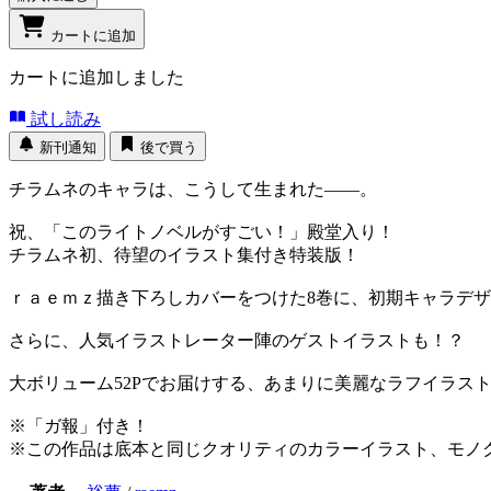
カートに追加
カートに追加しました
試し読み
新刊通知
後で買う
チラムネのキャラは、こうして生まれた――。
祝、「このライトノベルがすごい！」殿堂入り！
チラムネ初、待望のイラスト集付き特装版！
ｒａｅｍｚ描き下ろしカバーをつけた8巻に、初期キャラデ
さらに、人気イラストレーター陣のゲストイラストも！？
大ボリューム52Pでお届けする、あまりに美麗なラフイラス
※「ガ報」付き！
※この作品は底本と同じクオリティのカラーイラスト、モノ