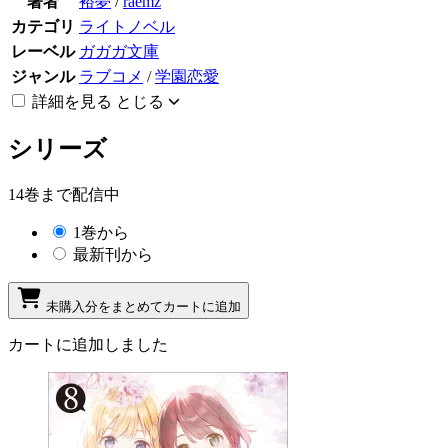
著者
裕夢
/
raemz
カテゴリ
ライトノベル
レーベル
ガガガ文庫
ジャンル
ラブコメ
/
学園恋愛
詳細を見る
とじる
シリーズ
14巻まで配信中
1巻から
最新刊から
未購入分をまとめてカートに追加
カートに追加しました