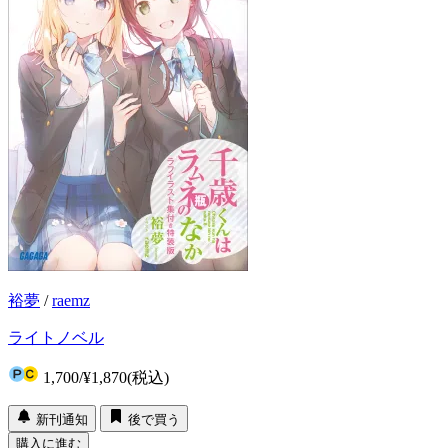
裕夢
/
raemz
ライトノベル
1,700
/
¥1,870
(税込)
新刊通知
後で買う
購入に進む