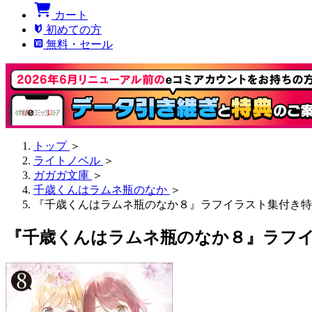
カート
初めての方
無料・セール
トップ
＞
ライトノベル
＞
ガガガ文庫
＞
千歳くんはラムネ瓶のなか
＞
『千歳くんはラムネ瓶のなか８』ラフイラスト集付き特
『千歳くんはラムネ瓶のなか８』ラフ