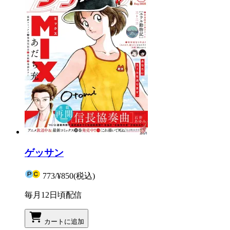
ゲッサン
773
/
¥850
(税込)
毎月12日頃配信
カートに追加