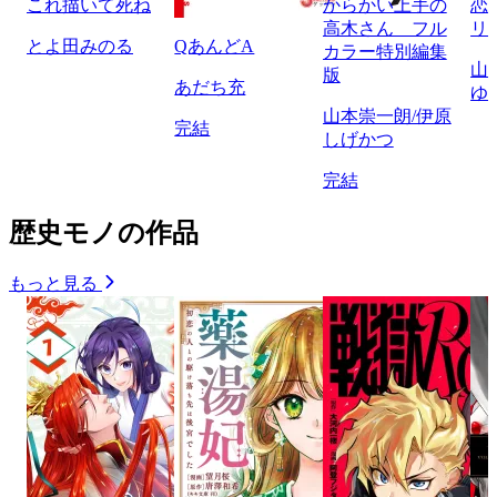
これ描いて死ね
からかい上手の
恋
高木さん フル
リ
とよ田みのる
QあんどA
カラー特別編集
山
版
あだち充
ゆ
山本崇一朗/伊原
完結
しげかつ
完結
歴史モノの作品
もっと見る