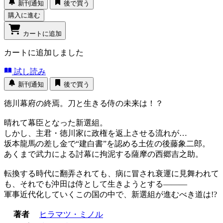
新刊通知
後で買う
購入に進む
カートに追加
カートに追加しました
試し読み
新刊通知
後で買う
徳川幕府の終焉。刀と生きる侍の未来は！？
晴れて幕臣となった新選組。
しかし、主君・徳川家に政権を返上させる流れが…
坂本龍馬の差し金で“建白書”を認める土佐の後藤象二郎。
あくまで武力による討幕に拘泥する薩摩の西郷吉之助。
転換する時代に翻弄されても、病に冒され衰運に見舞われて
も、それでも沖田は侍として生きようとする―――
軍事近代化していくこの国の中で、新選組が進むべき道は!?
著者
ヒラマツ・ミノル