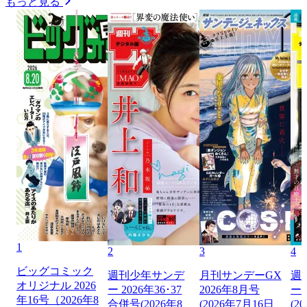
もっと見る
1
2
3
4
ビッグコミック
週刊少年サンデ
月刊サンデーGX
週
オリジナル 2026
ー 2026年36･37
2026年8月号
ー 
年16号（2026年8
合併号(2026年8
(2026年7月16日
(2