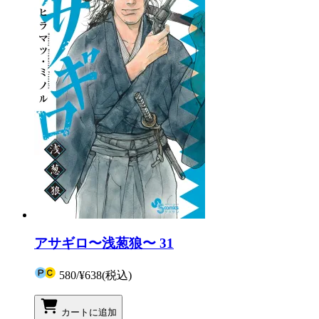
アサギロ〜浅葱狼〜 31
580
/
¥638
(税込)
カートに追加