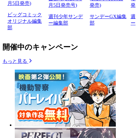
月5日発売)
月5日発売号)
発売)
発
ビッグコミック
週刊少年サンデ
サンデーGX編集
週
オリジナル編集
ー編集部
部
ー
部
開催中のキャンペーン
もっと見る