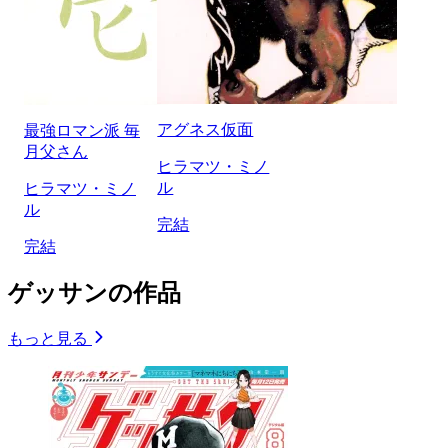
アグネス仮面
最強ロマン派 毎
月父さん
ヒラマツ・ミノ
ル
ヒラマツ・ミノ
ル
完結
完結
ゲッサンの作品
もっと見る