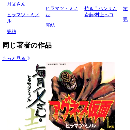
月父さん
ヒラマツ・ミノ
焼き芋ハンサム
祐
ル
ヒラマツ・ミノ
斎藤/村上ペコ
完
ル
完結
完結
同じ著者の作品
もっと見る