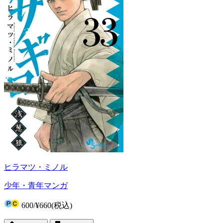
ヒラマツ・ミノル
少年・青年マンガ
600
/
¥660
(税込)