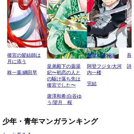
後宮の髪結師は
戦獄ReBORN
吾
月に添う
皇弟殿下の薬湯
阿登フジタ/大河
詩
柊一葉/綱田早
妃〜初恋の人と
内一楼
の駆け落ち先は
完結
後宮でした〜
唐澤和希/白谷ゆ
う/望月 桜
少年・青年マンガランキング