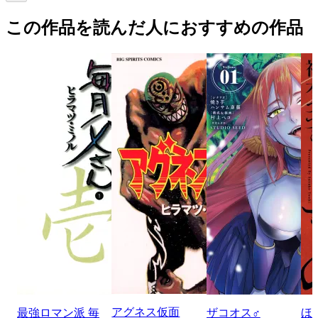
この作品を読んだ人におすすめの作品
アグネス仮面
最強ロマン派 毎
ザコオス♂
ほ