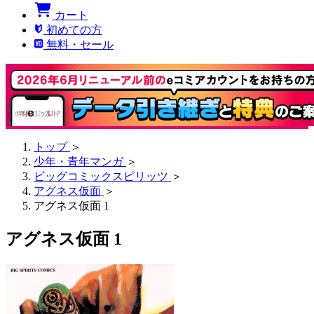
カート
初めての方
無料・セール
トップ
＞
少年・青年マンガ
＞
ビッグコミックスピリッツ
＞
アグネス仮面
＞
アグネス仮面 1
アグネス仮面 1