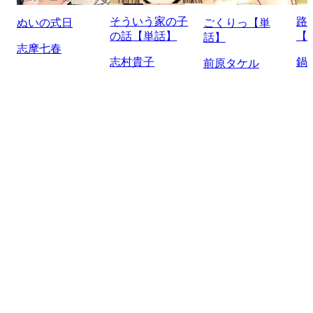
そういう家の子
路
ぬいの式日
ごくりっ【単
の話【単話】
【
話】
志摩七春
志村貴子
鍋
前原タケル