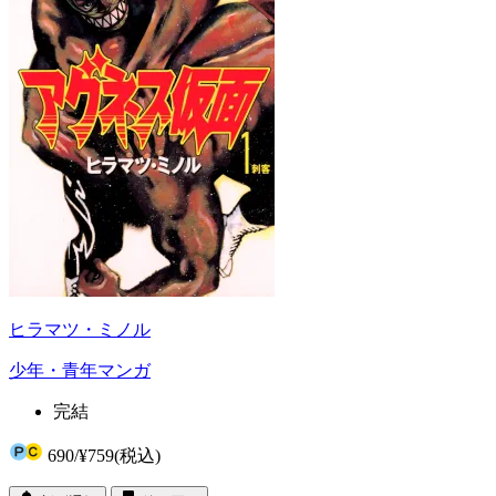
ヒラマツ・ミノル
少年・青年マンガ
完結
690
/
¥759
(税込)