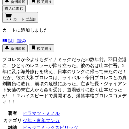
新刊通知
後で買う
購入に進む
カートに追加
カートに追加しました
試し読み
新刊通知
後で買う
プロレスが今よりもダイナミックだった20数年前。羽田空港
に、ひとりのレスラーが降り立った。彼の名は山本仁吾。5
年に及ぶ海外修行を終え、日本のリングに帰って来たのだ！
だが、彼の大和プロレスは、ライバル・帝日プロレスとの真
剣勝負に敗れ、崩壊の危機にあった。亡き社長・ジャイアン
ト安藤の未亡人から命を受け、道場破りに赴く山本だった
が…！？ハイスピードで展開する、爆笑本格プロレスコメデ
ィ！！
著者
ヒラマツ・ミノル
カテゴリ
少年・青年マンガ
雑誌
ビッグコミックスピリッツ