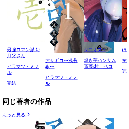
最強ロマン派 毎
ザコオス♂
ほ
月父さん
焼き芋ハンサム
祐
アサギロ〜浅葱
ヒラマツ・ミノ
斎藤/村上ペコ
狼〜
完
ル
ヒラマツ・ミノ
完結
ル
同じ著者の作品
もっと見る