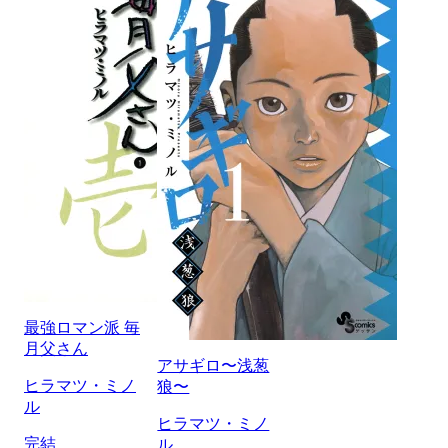
最強ロマン派 毎
月父さん
アサギロ〜浅葱
ヒラマツ・ミノ
狼〜
ル
ヒラマツ・ミノ
完結
ル