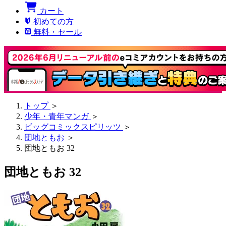
カート
初めての方
無料・セール
トップ
＞
少年・青年マンガ
＞
ビッグコミックスピリッツ
＞
団地ともお
＞
団地ともお 32
団地ともお 32