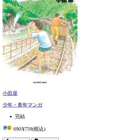
小田扉
少年・青年マンガ
完結
690
/
¥759
(税込)