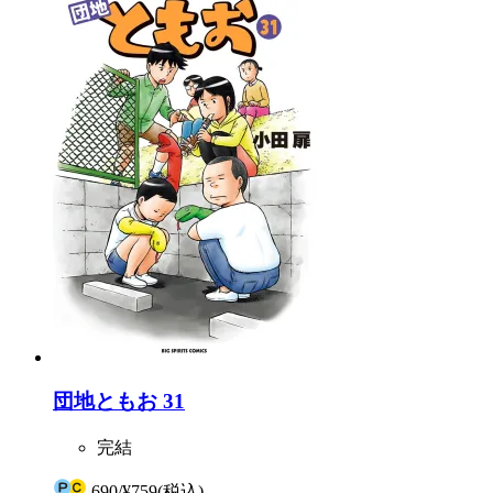
団地ともお 31
完結
690
/
¥759
(税込)