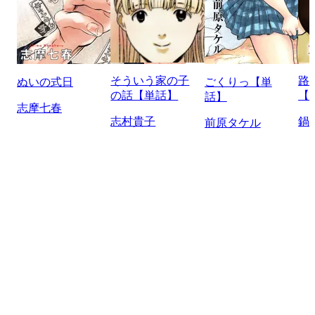
そういう家の子
路
ぬいの式日
ごくりっ【単
の話【単話】
【
話】
志摩七春
志村貴子
鍋
前原タケル