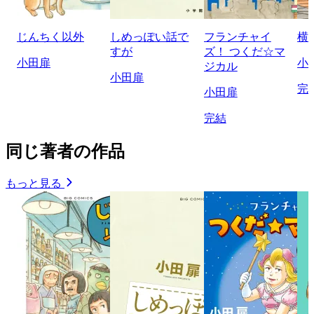
じんちく以外
しめっぽい話で
フランチャイ
横
すが
ズ！ つくだ☆マ
小田扉
小
ジカル
小田扉
完
小田扉
完結
同じ著者の作品
もっと見る