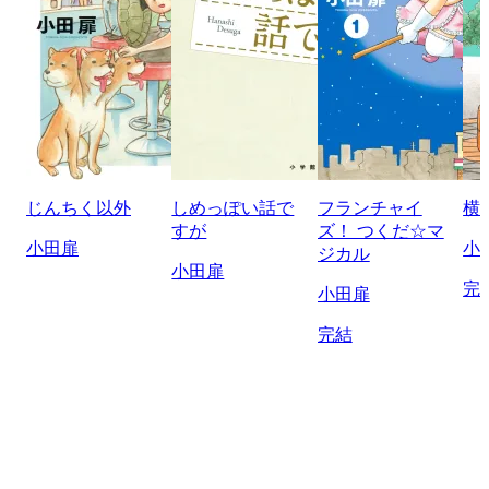
じんちく以外
しめっぽい話で
フランチャイ
横
すが
ズ！ つくだ☆マ
小田扉
小
ジカル
小田扉
完
小田扉
完結