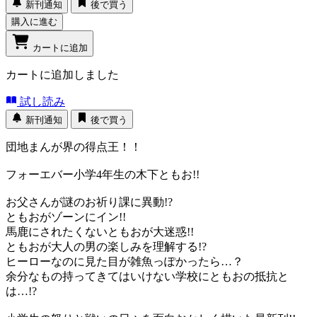
新刊通知
後で買う
購入に進む
カートに追加
カートに追加しました
試し読み
新刊通知
後で買う
団地まんが界の得点王！！
フォーエバー小学4年生の木下ともお!!
お父さんが謎のお祈り課に異動!?
ともおがゾーンにイン!!
馬鹿にされたくないともおが大迷惑!!
ともおが大人の男の楽しみを理解する!?
ヒーローなのに見た目が雑魚っぽかったら…？
余分なもの持ってきてはいけない学校にともおの抵抗と
は…!?