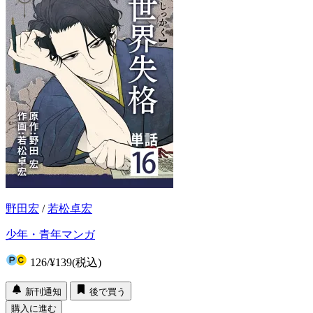
野田宏
/
若松卓宏
少年・青年マンガ
126
/
¥139
(税込)
新刊通知
後で買う
購入に進む