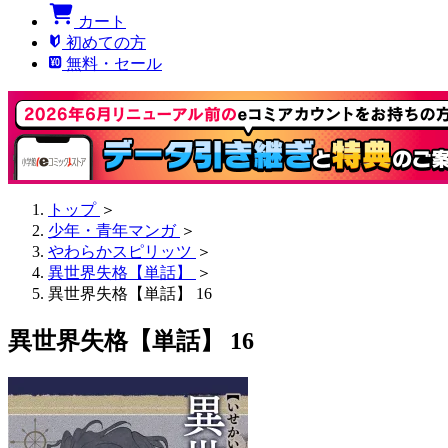
カート
初めての方
無料・セール
トップ
＞
少年・青年マンガ
＞
やわらかスピリッツ
＞
異世界失格【単話】
＞
異世界失格【単話】 16
異世界失格【単話】 16