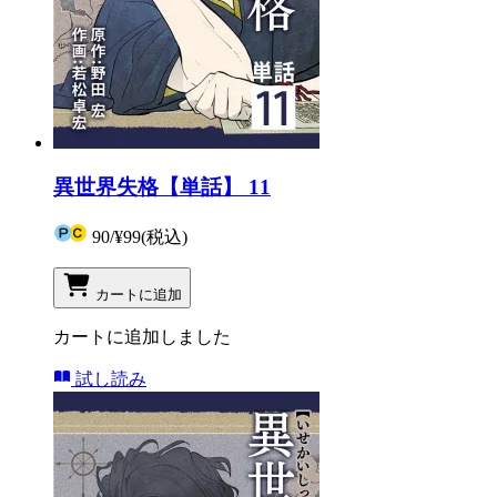
異世界失格【単話】 11
90
/
¥99
(税込)
カートに追加
カートに追加しました
試し読み