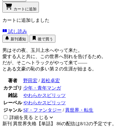
カートに追加
カートに追加しました
試し読み
新刊通知
後で買う
男はその夜、玉川上水へやって来た。
愛する人と共に、この世界へ別れを告げるため。
だが、そこへトラックがやって来て――
とある文豪の恥の多い第２の生涯が始まる。
著者
野田宏
/
若松卓宏
カテゴリ
少年・青年マンガ
雑誌
やわらかスピリッツ
レーベル
やわらかスピリッツ
ジャンル
SF・ファンタジー
/
異世界・転生
詳細を見る
とじる
新刊
異世界失格【単話】 86の配信は8/12の予定です。