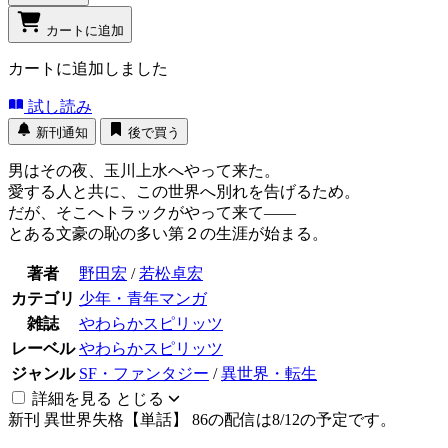
カートに追加
カートに追加しました
試し読み
新刊通知
後で買う
男はその夜、玉川上水へやって来た。
愛する人と共に、この世界へ別れを告げるため。
だが、そこへトラックがやって来て――
とある文豪の恥の多い第２の生涯が始まる。
著者
野田宏
/
若松卓宏
カテゴリ
少年・青年マンガ
雑誌
やわらかスピリッツ
レーベル
やわらかスピリッツ
ジャンル
SF・ファンタジー
/
異世界・転生
詳細を見る
とじる
新刊
異世界失格【単話】 86の配信は8/12の予定です。