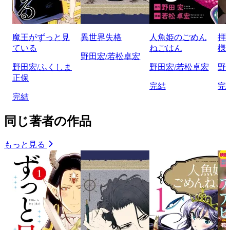
魔王がずっと見
異世界失格
人魚姫のごめん
拝
ている
ねごはん
様
野田宏/若松卓宏
野田宏/ふくしま
野田宏/若松卓宏
野
正保
完結
完
完結
同じ著者の作品
もっと見る