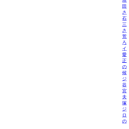
垣
田
さ
石
三
さ
荒
ろ
イ
愛
正
の
候
ジ
谷
宮
夫
塚
ジ
ロ
の