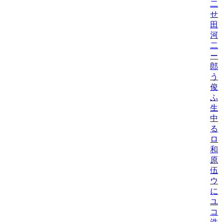
二
せ
田
河
二
ー
郎
う
俊
ふ
生
中
る
ロ
和
原
伍
ウ
に
ユ
コ