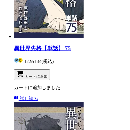
異世界失格【単話】 75
122
/
¥134
(税込)
カートに追加
カートに追加しました
試し読み