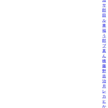
浩
サ
郎
田
ル
車
福
う
郎
ブ
真
ん
橋
藤
野
吉
治
月
レ
カ
ヒ
か