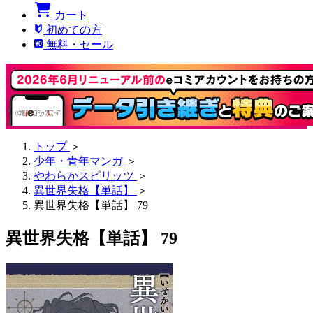
カート
初めての方
無料・セール
トップ
＞
少年・青年マンガ
＞
やわらかスピリッツ
＞
異世界失格【単話】
＞
異世界失格【単話】 79
異世界失格【単話】 79