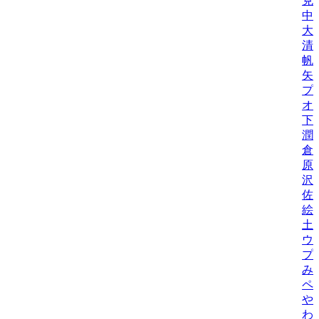
克
中
大
清
帆
矢
プ
オ
下
潤
倉
原
沢
佐
絵
土
ウ
プ
み
ペ
や
わ