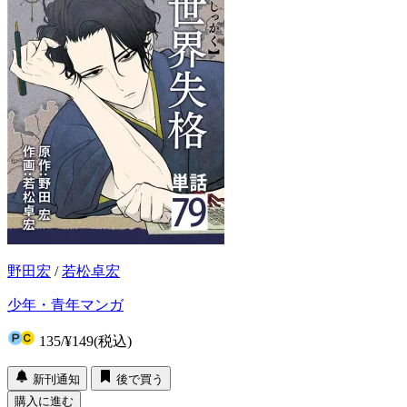
野田宏
/
若松卓宏
少年・青年マンガ
135
/
¥149
(税込)
新刊通知
後で買う
購入に進む