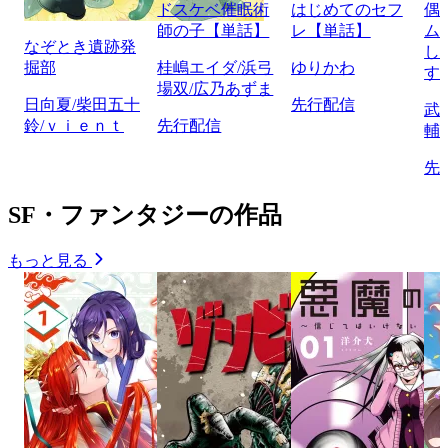
ドスケベ催眠術
はじめてのセフ
偶
師の子【単話】
レ【単話】
ム
なぞとき遺跡発
し
掘部
桂嶋エイダ/浜弓
ゆりかわ
す
場双/広乃あずま
日向夏/柴田五十
先行配信
武
鈴/ｖｉｅｎｔ
先行配信
輔
先
SF・ファンタジーの作品
もっと見る