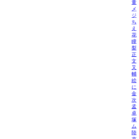
童
メ
ジ
ち
え
花
瞳
梨
正
文
又
輔
絵
に
金
次
孟
卓
塚
ム
陸