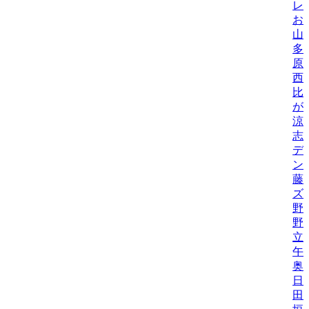
レ
お
山
多
原
西
比/
が
涼
志
デ
ン
藤
ズ
野
野機
立
午
奥
日
田