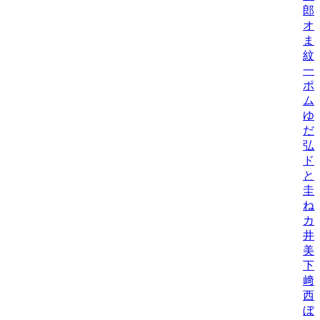
郎
オ
ま
紋
一
ポ
ム
ゆ
だ
弘
ド
と
圭
ね
カ
井
美/
下
﨑
西
ぼ