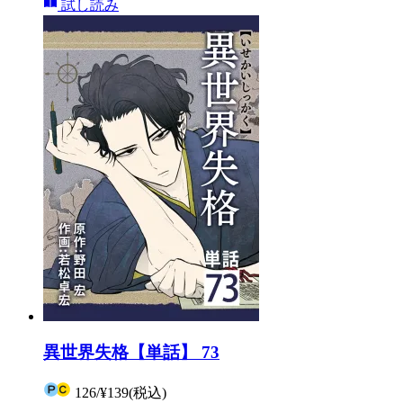
試し読み
異世界失格【単話】 73
126
/
¥139
(税込)