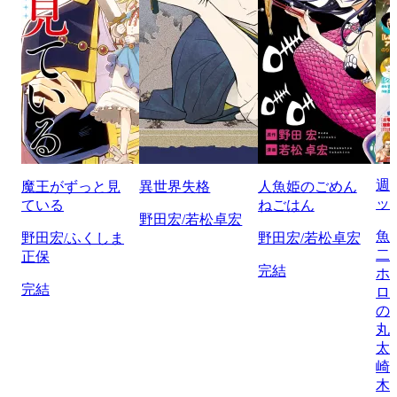
週
魔王がずっと見
異世界失格
人魚姫のごめん
ッ
ている
ねごはん
野田宏/若松卓宏
魚
野田宏/ふくしま
野田宏/若松卓宏
二
正保
完結
ホ
完結
ロ
の
丸
太
崎
木