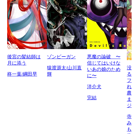
後宮の髪結師は
ゾンビーガン
悪魔の論破 〜
月に添う
信じてはいけな
猿渡源太/山川直
没
いあの娘のため
柊一葉/綱田早
輝
る
に〜
フ
洋介犬
れ
農
完結
ま
ジ
寺
み
も