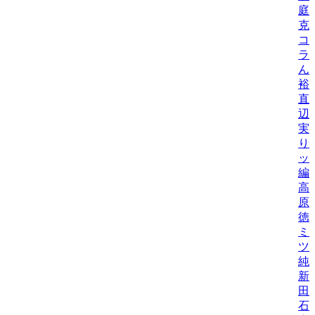
庭
克
コ
ラ
ん
裕
直
辺
実
り
ッ
編
高
原
徳
ミ
ツ
純
新
田
石