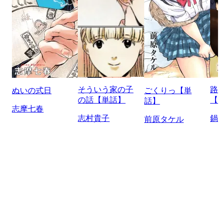
そういう家の子
路
ぬいの式日
ごくりっ【単
の話【単話】
【
話】
志摩七春
志村貴子
鍋
前原タケル