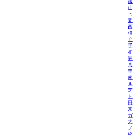
織/
山
ヒロ
間
西
植
ぐ
手
和/
嗣
真
圭
南
き
芝
トシ
田
来
ガ
大
ノ
松