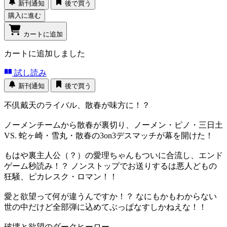
新刊通知
後で買う
購入に進む
カートに追加
カートに追加しました
試し読み
新刊通知
後で買う
不倶戴天のライバル、散春が味方に！？
ノーメンチームから散春が裏切り、ノーメン・ピノ・三日土
VS. 蛇ヶ崎・雪丸・散春の3on3デスマッチが幕を開けた！
もはや裏主人公（？）の愛理ちゃんもついに合流し、エンド
ゲーム秒読み！？ ノンストップでお送りするは悪人どもの
狂騒、ピカレスク・ロマン！！
愛と欲望って何が違うんですか！？ なにもかもわからない
世の中だけど全部弾に込めてぶっぱなすしかねえな！！
破壊と欲望のダークヒーロー