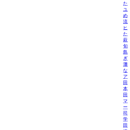
た
ユ
め
流
ヒ
た
萩
旬
島
ぎ
灘
な
ア
田
本
田
マ
ー
司
学
田