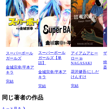
スーパーボール
スーパーボール
アイアムアヒー
ザ
ガールズ【単
ガールズ
ロー in
焼
話】
NAGASAKI
金城宗幸/平本ア
斎
花沢健吾/にしだ
金城宗幸/平本ア
キラ
けんすけ
キラ
完結
完結
完結
同じ著者の作品
もっと見る