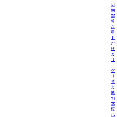
(
朝
都
希
さ
星
ト
だ
秋
ま
リ
ー
グ
リ
荒
ま
博
旬
本
榎
ハ