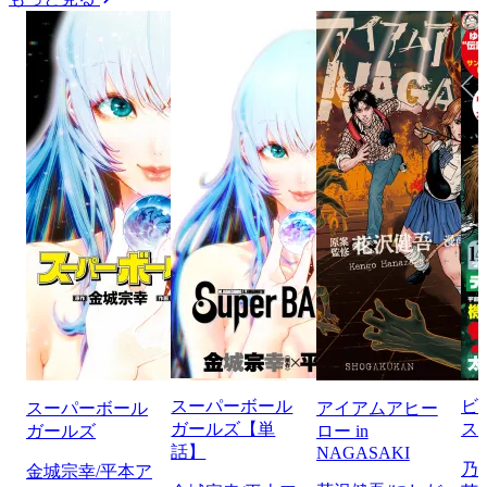
スーパーボール
ビ
スーパーボール
アイアムアヒー
ガールズ【単
ス
ガールズ
ロー in
話】
NAGASAKI
乃
金城宗幸/平本ア