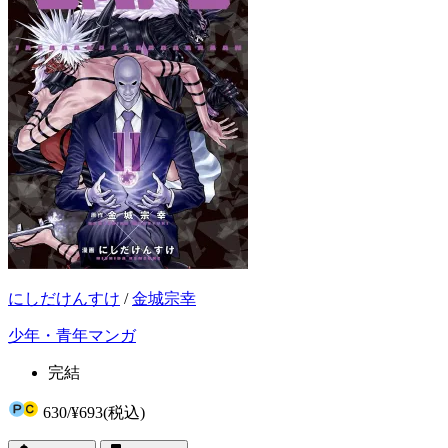
にしだけんすけ
/
金城宗幸
少年・青年マンガ
完結
630
/
¥693
(税込)