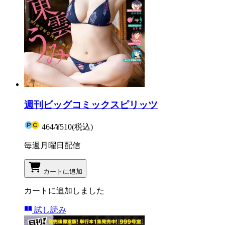
週刊ビッグコミックスピリッツ
464
/
¥510
(税込)
毎週月曜日配信
カートに追加
カートに追加しました
試し読み