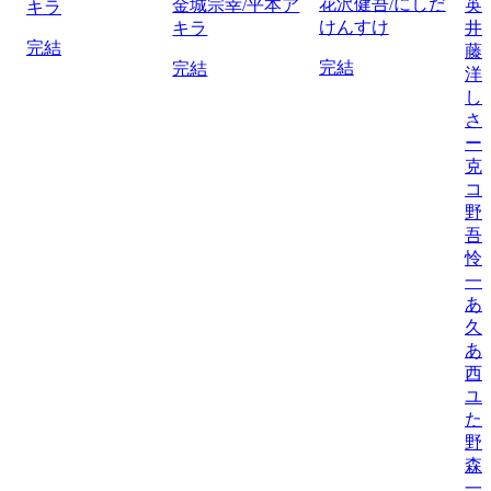
花沢健吾/にしだ
金城宗幸/平本ア
英
キラ
けんすけ
キラ
井
完結
藤
完結
完結
洋
し
さ
ー
克
コ
野
吾
怜
一
あ
久
あ
西
ユ
た
野
森
一