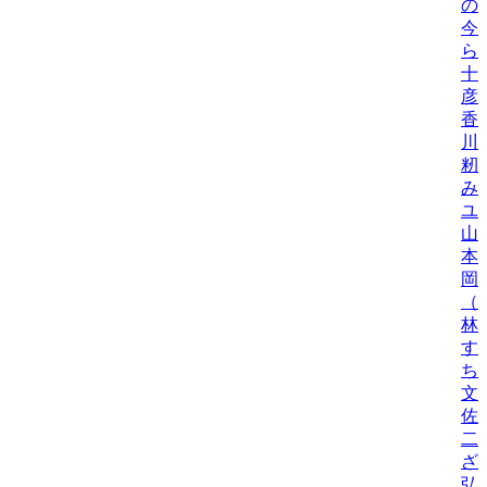
の
今
ら
十
彦
香
川
籾
み
ユ
山
本
岡
（
林
す
ち
文
佐
二
ざ
弘