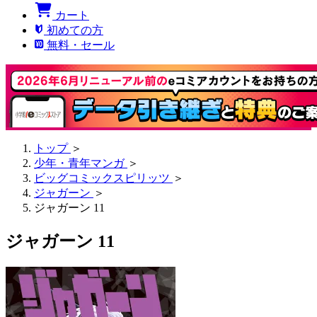
カート
初めての方
無料・セール
トップ
＞
少年・青年マンガ
＞
ビッグコミックスピリッツ
＞
ジャガーン
＞
ジャガーン 11
ジャガーン 11