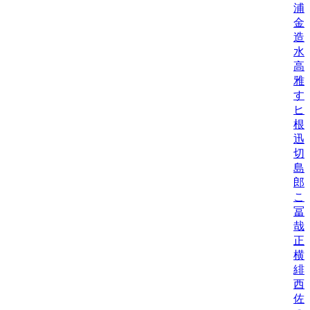
浦
金
造
水
高
雅
す
ヒ
根
迅
切
島
郎
こ
冨
哉
正
横
緋
西
佐