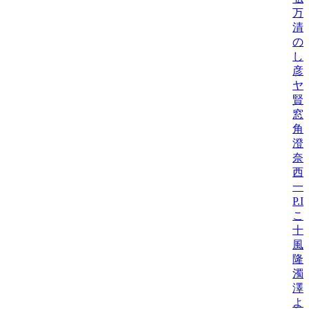
万
清
の
し
彦
ヤ
賢吾
窓
角
澄
奈
西
一
P.
こ
十
風
隆
濁
澤
よ