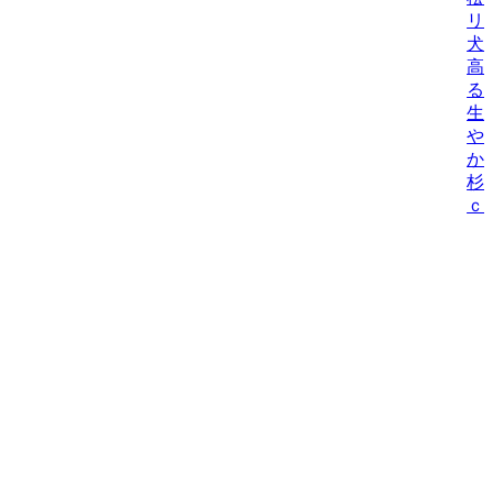
リ
犬
高
る
生
や
か/
杉
ｃ