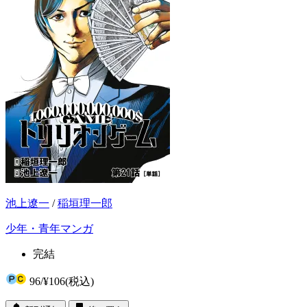
池上遼一
/
稲垣理一郎
少年・青年マンガ
完結
96
/
¥106
(税込)