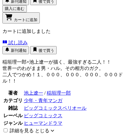
新刊通知
後で買う
購入に進む
カートに追加
カートに追加しました
試し読み
新刊通知
後で買う
稲垣理一郎×池上遼一が描く、最強すぎる二人！！
世界一のわがまま男・ハル。その相方のガク。
二人でつかめ！１、０００、０００、０００、０００ド
ル！！
著者
池上遼一
/
稲垣理一郎
カテゴリ
少年・青年マンガ
雑誌
ビッグコミックスペリオール
レーベル
ビッグコミックス
ジャンル
ヒューマンドラマ
詳細を見る
とじる