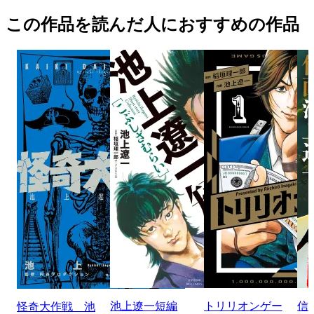
この作品を読んだ人におすすめの作品
池上遼一短編
トリリオンゲー
信
怪奇大作戦 池