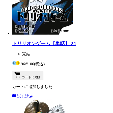
トリリオンゲーム【単話】 24
完結
96
/
¥106
(税込)
カートに追加
カートに追加しました
試し読み