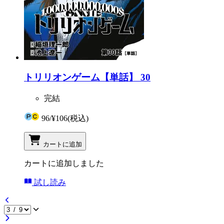
トリリオンゲーム【単話】 30
完結
96
/
¥106
(税込)
カートに追加
カートに追加しました
試し読み