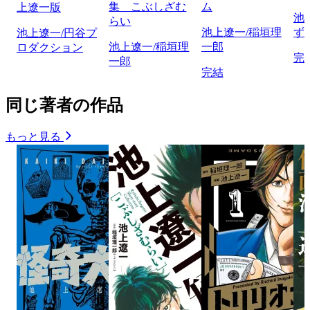
集 こぶしざむ
ム
上遼一版
池
らい
池上遼一/稲垣理
ず
池上遼一/円谷プ
池上遼一/稲垣理
一郎
ロダクション
完
一郎
完結
同じ著者の作品
もっと見る