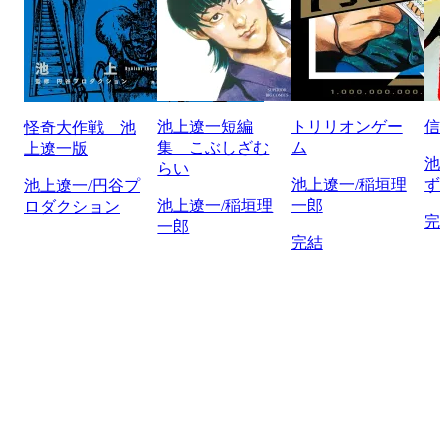
池上遼一短編
トリリオンゲー
信
怪奇大作戦 池
集 こぶしざむ
ム
上遼一版
池
らい
池上遼一/稲垣理
ず
池上遼一/円谷プ
池上遼一/稲垣理
一郎
ロダクション
完
一郎
完結