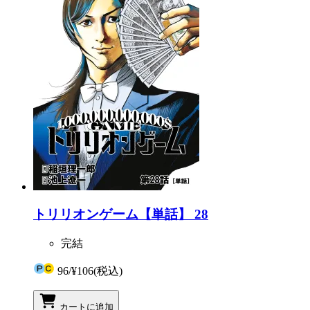
トリリオンゲーム【単話】 28
完結
96
/
¥106
(税込)
カートに追加