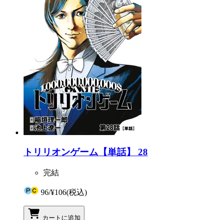
トリリオンゲーム【単話】 28
完結
96
/
¥106
(税込)
カートに追加