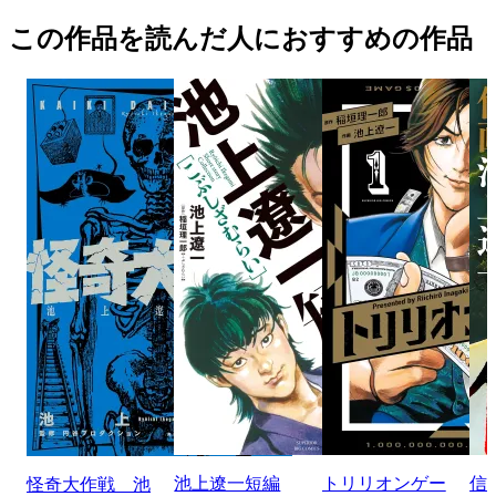
この作品を読んだ人におすすめの作品
池上遼一短編
トリリオンゲー
信
怪奇大作戦 池