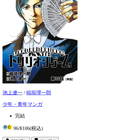
池上遼一
/
稲垣理一郎
少年・青年マンガ
完結
96
/
¥106
(税込)