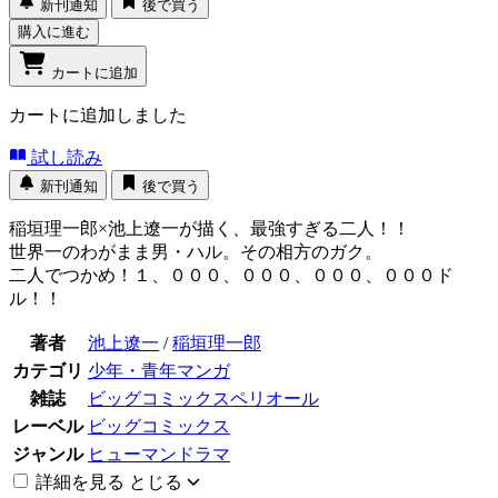
新刊通知
後で買う
購入に進む
カートに追加
カートに追加しました
試し読み
新刊通知
後で買う
稲垣理一郎×池上遼一が描く、最強すぎる二人！！
世界一のわがまま男・ハル。その相方のガク。
二人でつかめ！１、０００、０００、０００、０００ド
ル！！
著者
池上遼一
/
稲垣理一郎
カテゴリ
少年・青年マンガ
雑誌
ビッグコミックスペリオール
レーベル
ビッグコミックス
ジャンル
ヒューマンドラマ
詳細を見る
とじる