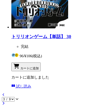
トリリオンゲーム【単話】 30
完結
96
/
¥106
(税込)
カートに追加
カートに追加しました
試し読み