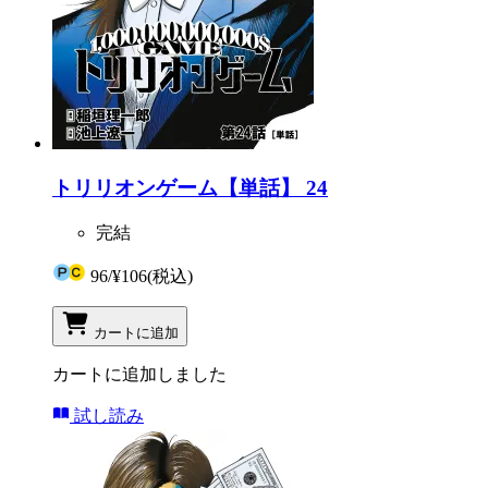
トリリオンゲーム【単話】 24
完結
96
/
¥106
(税込)
カートに追加
カートに追加しました
試し読み