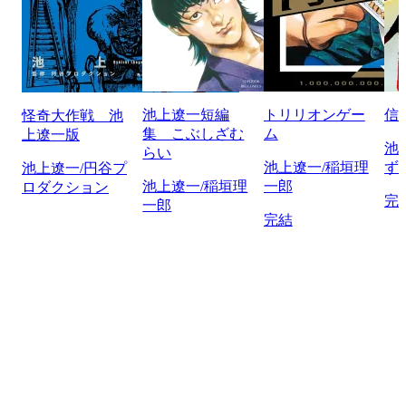
池上遼一短編
トリリオンゲー
信
怪奇大作戦 池
集 こぶしざむ
ム
上遼一版
池
らい
池上遼一/稲垣理
ず
池上遼一/円谷プ
池上遼一/稲垣理
一郎
ロダクション
完
一郎
完結