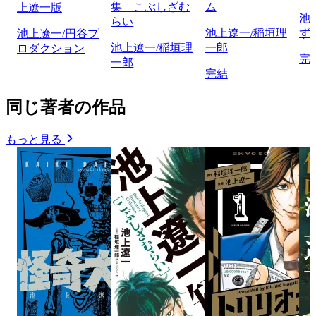
集 こぶしざむ
ム
上遼一版
池
らい
池上遼一/稲垣理
ず
池上遼一/円谷プ
池上遼一/稲垣理
一郎
ロダクション
完
一郎
完結
同じ著者の作品
もっと見る