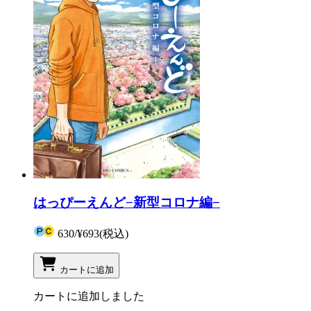
はっぴーえんど−新型コロナ編−
630
/
¥693
(税込)
カートに追加
カートに追加しました