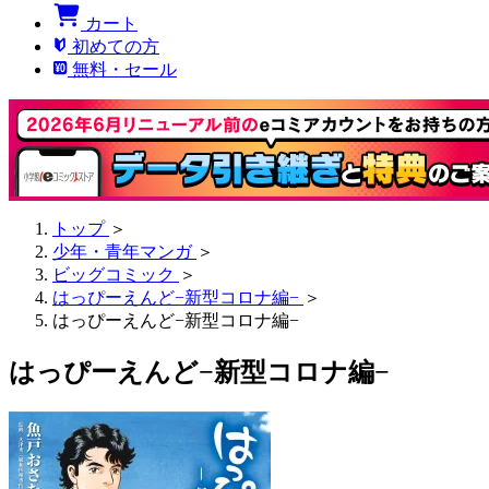
カート
初めての方
無料・セール
トップ
＞
少年・青年マンガ
＞
ビッグコミック
＞
はっぴーえんど−新型コロナ編−
＞
はっぴーえんど−新型コロナ編−
はっぴーえんど−新型コロナ編−