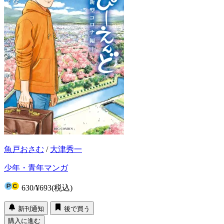
魚戸おさむ
/
大津秀一
少年・青年マンガ
630
/
¥693
(税込)
新刊通知
後で買う
購入に進む