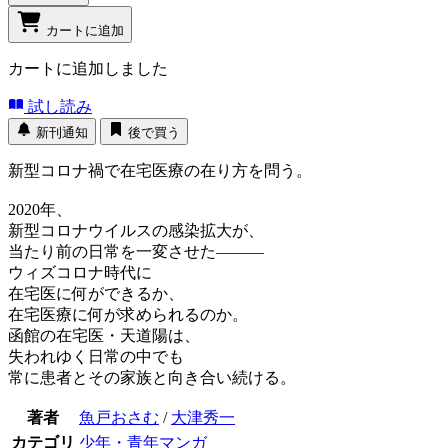
カートに追加
カートに追加しました
試し読み
新刊通知
後で買う
新型コロナ禍で在宅医療の在り方を問う。
2020年、
新型コロナウイルスの感染拡大が、
当たり前の日常を一変させた―――
ウィズコロナ時代に
在宅医に何ができるか、
在宅医療に何が求められるのか。
函館の在宅医・天道陽は、
失われゆく日常の中でも
常に患者とその家族と向き合い続ける。
著者
魚戸おさむ
/
大津秀一
カテゴリ
少年・青年マンガ