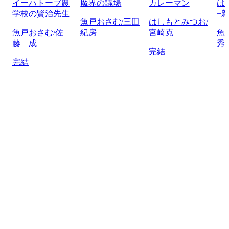
イーハトーブ農
魔界の議場
カレーマン
は
学校の賢治先生
−
魚戸おさむ/三田
はしもとみつお/
魚戸おさむ/佐
紀房
宮崎克
魚
藤 成
秀
完結
完結