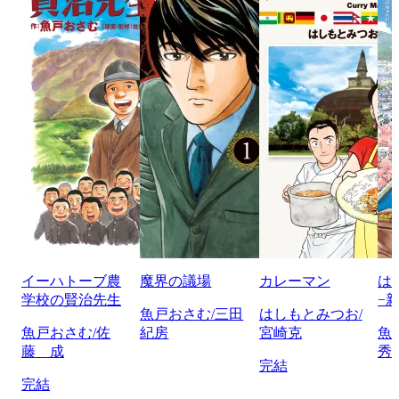
イーハトーブ農
魔界の議場
カレーマン
は
学校の賢治先生
−
魚戸おさむ/三田
はしもとみつお/
魚戸おさむ/佐
紀房
宮崎克
魚
藤 成
秀
完結
完結