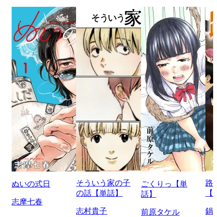
そういう家の子
路
ぬいの式日
ごくりっ【単
の話【単話】
【
話】
志摩七春
志村貴子
鍋
前原タケル