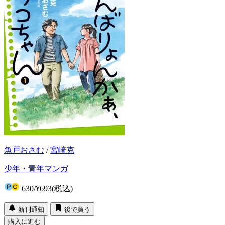
魚戸おさむ
/
宮崎克
少年・青年マンガ
630
/
¥693
(税込)
新刊通知
後で買う
購入に進む