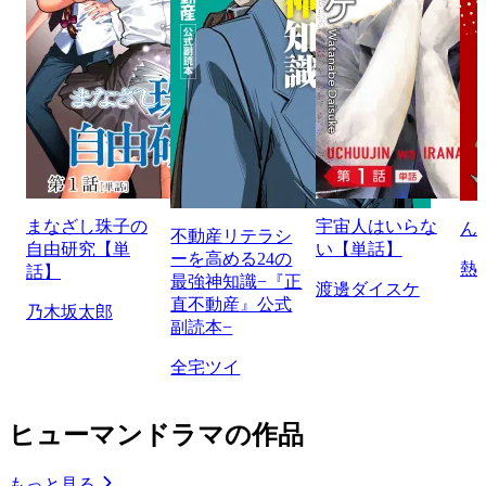
まなざし珠子の
宇宙人はいらな
ん
不動産リテラシ
自由研究【単
い【単話】
ーを高める24の
熱
話】
最強神知識−『正
渡邊ダイスケ
直不動産』公式
乃木坂太郎
副読本−
全宅ツイ
ヒューマンドラマの作品
もっと見る