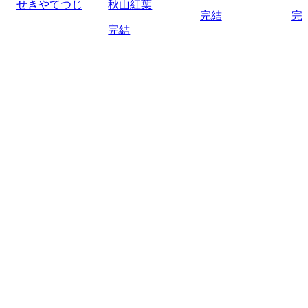
せきやてつじ
秋山紅葉
完結
完
完結