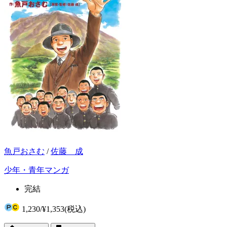
魚戸おさむ
/
佐藤 成
少年・青年マンガ
完結
1,230
/
¥1,353
(税込)