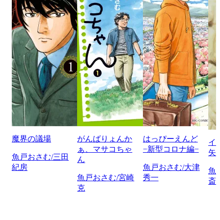
魔界の議場
がんばりょんか
はっぴーえんど
イ
ぁ、マサコちゃ
−新型コロナ編−
矢
魚戸おさむ/三田
ん
紀房
魚戸おさむ/大津
魚
魚戸おさむ/宮崎
秀一
斎
克