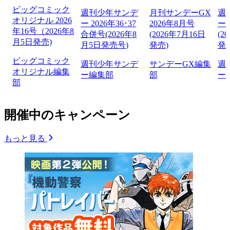
ビッグコミック
週刊少年サンデ
月刊サンデーGX
週
オリジナル 2026
ー 2026年36･37
2026年8月号
ー 
年16号（2026年8
合併号(2026年8
(2026年7月16日
(2
月5日発売)
月5日発売号)
発売)
発
ビッグコミック
週刊少年サンデ
サンデーGX編集
週
オリジナル編集
ー編集部
部
ー
部
開催中のキャンペーン
もっと見る