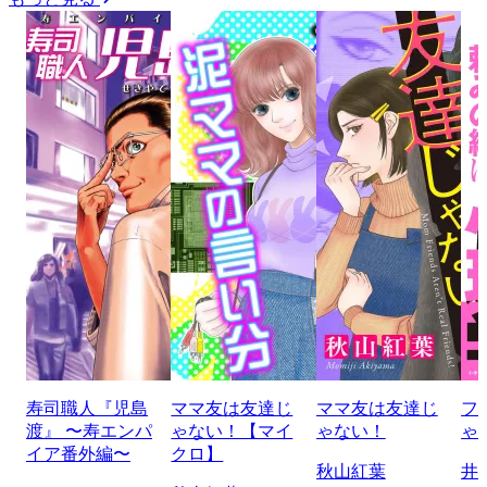
寿司職人『児島
ママ友は友達じ
ママ友は友達じ
フ
渡』 〜寿エンパ
ゃない！【マイ
ゃない！
ゃ
イア番外編〜
クロ】
秋山紅葉
井