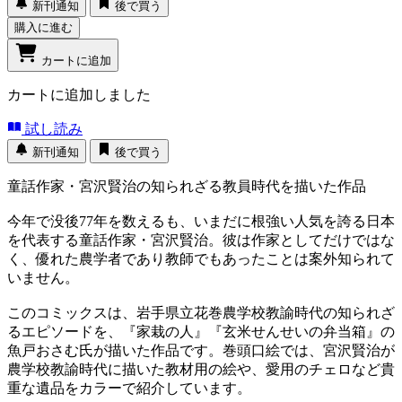
新刊通知
後で買う
購入に進む
カートに追加
カートに追加しました
試し読み
新刊通知
後で買う
童話作家・宮沢賢治の知られざる教員時代を描いた作品
今年で没後77年を数えるも、いまだに根強い人気を誇る日本
を代表する童話作家・宮沢賢治。彼は作家としてだけではな
く、優れた農学者であり教師でもあったことは案外知られて
いません。
このコミックスは、岩手県立花巻農学校教諭時代の知られざ
るエピソードを、『家栽の人』『玄米せんせいの弁当箱』の
魚戸おさむ氏が描いた作品です。巻頭口絵では、宮沢賢治が
農学校教諭時代に描いた教材用の絵や、愛用のチェロなど貴
重な遺品をカラーで紹介しています。