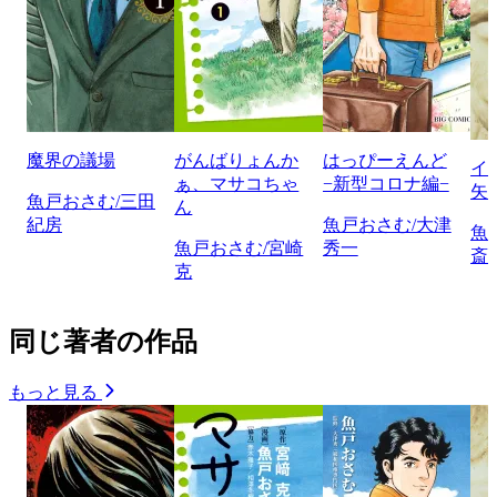
魔界の議場
がんばりょんか
はっぴーえんど
イ
ぁ、マサコちゃ
−新型コロナ編−
矢
魚戸おさむ/三田
ん
紀房
魚戸おさむ/大津
魚
魚戸おさむ/宮崎
秀一
斎
克
同じ著者の作品
もっと見る