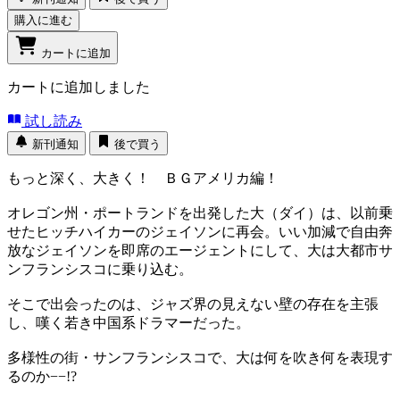
購入に進む
カートに追加
カートに追加しました
試し読み
新刊通知
後で買う
もっと深く、大きく！ ＢＧアメリカ編！
オレゴン州・ポートランドを出発した大（ダイ）は、以前乗
せたヒッチハイカーのジェイソンに再会。いい加減で自由奔
放なジェイソンを即席のエージェントにして、大は大都市サ
ンフランシスコに乗り込む。
そこで出会ったのは、ジャズ界の見えない壁の存在を主張
し、嘆く若き中国系ドラマーだった。
多様性の街・サンフランシスコで、大は何を吹き何を表現す
るのか−−!?