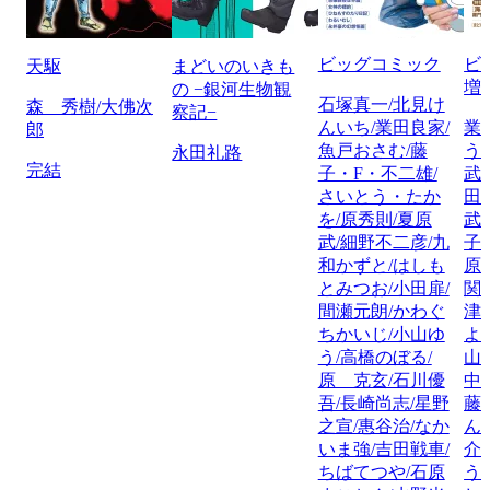
ビッグコミック
ビ
天駆
まどいのいきも
増
の −銀河生物観
石塚真一/北見け
森 秀樹/大佛次
察記−
んいち/業田良家/
業
郎
魚戸おさむ/藤
う
永田礼路
完結
子・F・不二雄/
武
さいとう・たか
田
を/原秀則/夏原
武
武/細野不二彦/九
子
和かずと/はしも
原
とみつお/小田扉/
関
間瀬元朗/かわぐ
津
ちかいじ/小山ゆ
よ
う/高橋のぼる/
山
原 克玄/石川優
中
吾/長崎尚志/星野
藤
之宣/惠谷治/なか
ん
いま強/吉田戦車/
介
ちばてつや/石原
う