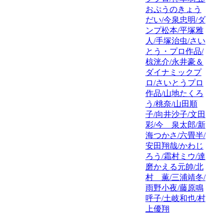
おぷうのきょう
だい/今泉忠明/ダ
ンプ松本/平塚雅
人/手塚治虫/さい
とう・プロ作品/
椋洸介/永井豪＆
ダイナミックプ
ロ/さいとうプロ
作品/山地たくろ
う/桃奈/山田順
子/向井沙子/文田
彩/今 泉太郎/新
海つかさ/六畳半/
安田翔哉/かわじ
ろう/霜村ミウ/達
磨かえる元帥/北
村 薫/三浦靖冬/
雨野小夜/藤原鳴
呼子/土岐和也/村
上優翔