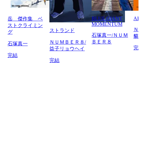
BLUE GIANT
AB
岳 傑作集 ベ
MOMENTUM
ストクライミン
Ｎ
ストランド
グ
石塚真一/ＮＵＭ
貘
ＢＥＲ８
ＮＵＭＢＥＲ８/
石塚真一
完
益子リョウヘイ
完結
完結