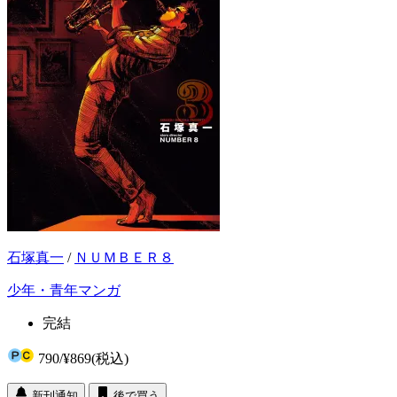
石塚真一
/
ＮＵＭＢＥＲ８
少年・青年マンガ
完結
790
/
¥869
(税込)
新刊通知
後で買う