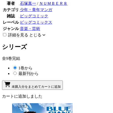
著者
石塚真一
/
ＮＵＭＢＥＲ８
カテゴリ
少年・青年マンガ
雑誌
ビッグコミック
レーベル
ビッグコミックス
ジャンル
音楽・芸術
詳細を見る
とじる
シリーズ
全9巻完結
1巻から
最新刊から
未購入分をまとめてカートに追加
カートに追加しました