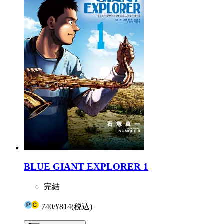
BLUE GIANT EXPLORER 1
完結
740
/
¥814
(税込)