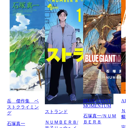
BLUE GIANT
AB
岳 傑作集 ベ
MOMENTUM
ストクライミン
Ｎ
ストランド
グ
石塚真一/ＮＵＭ
貘
ＢＥＲ８
ＮＵＭＢＥＲ８/
石塚真一
完