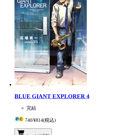
BLUE GIANT EXPLORER 4
完結
740
/
¥814
(税込)