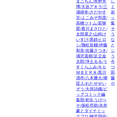
まこちん/水野光
し
博/大谷アキラ/三
ミ
浦靖冬/さだやす
岩
圭/よこみぞ邦彦/
ッ
高橋ツトム/若狭
集
星/香川まさひと/
そ
太田基之/山科け
う
いすけ/黒鉄ヒロ
な
シ/飛松良輔/伊藤
と
和良/佐藤さつき/
シ
浦沢直樹/足立金
う
太郎/浄土るる/う
今
すくらふみ/ＮＵ
つ
ＭＢＥＲ８/黒川
田
清作/八木勝大/潮
藤
匡人/わたせせい
小
ぞう/大井詩織/ビ
ッグコミック編
集部/初丸うげべ
そ/保松侘助/永井
豪とダイナミッ
クプロ/神羊弱虫/