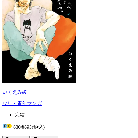
いくえみ綾
少年・青年マンガ
完結
630
/
¥693
(税込)