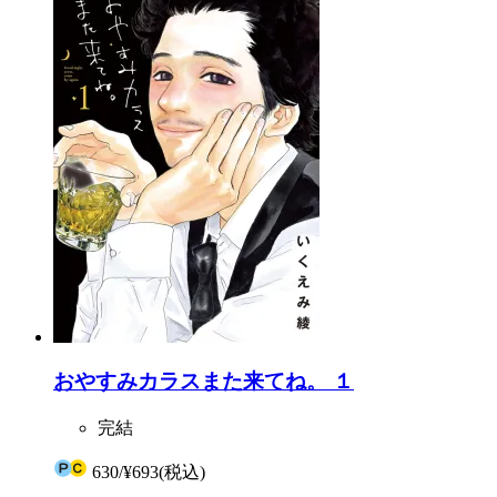
おやすみカラスまた来てね。 １
完結
630
/
¥693
(税込)