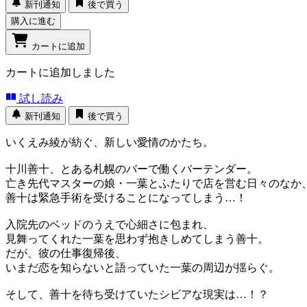
新刊通知
後で買う
購入に進む
カートに追加
カートに追加しました
試し読み
新刊通知
後で買う
いくえみ綾が紡ぐ、新しい愛情のかたち。
十川善十、とある札幌のバーで働くバーテンダー。
亡き先代マスターの娘・一葉とふたりで店を営む日々のなか
善十は緊急手術を受けることになってしまう…！
入院先のベッドのうえで心細さに包まれ、
見舞ってくれた一葉を思わず抱きしめてしまう善十。
だが、彼の仕事復帰後、
いまだ恋を知らないと語っていた一葉の周辺が揺らぐ。
そして、善十を待ち受けていたシビアな現実は…！？