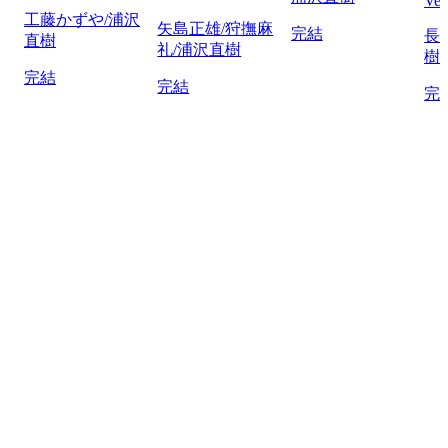
Ver
工藤かずや/浦沢
矢島正雄/狩撫麻
完結
長
直樹
礼/浦沢直樹
樹
完結
完結
完