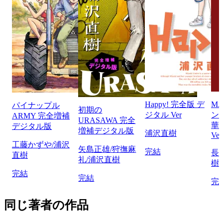
Happy! 完全版 デ
M
パイナップル
初期の
ジタル Ver
ン
ARMY 完全増補
URASAWA 完全
華
デジタル版
増補デジタル版
浦沢直樹
Ver
工藤かずや/浦沢
矢島正雄/狩撫麻
完結
長
直樹
礼/浦沢直樹
樹
完結
完結
完
同じ著者の作品