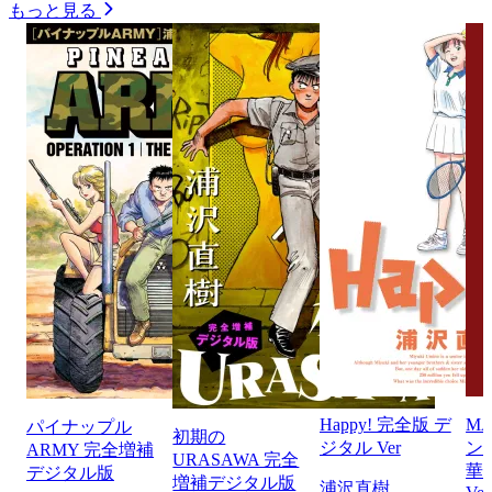
もっと見る
Happy! 完全版 デ
M
パイナップル
初期の
ジタル Ver
ン
ARMY 完全増補
URASAWA 完全
華
デジタル版
増補デジタル版
浦沢直樹