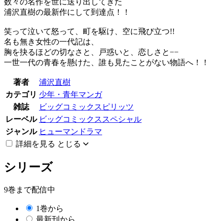
数々の名作を世に送り出してきた
浦沢直樹の最新作にして到達点！！
笑って泣いて怒って、町を駆け、空に飛び立つ!!
名も無き女性の一代記は、
胸を抉るほどの切なさと、戸惑いと、恋しさと−−
一世一代の青春を懸けた、誰も見たことがない物語へ！！
著者
浦沢直樹
カテゴリ
少年・青年マンガ
雑誌
ビッグコミックスピリッツ
レーベル
ビッグコミックススペシャル
ジャンル
ヒューマンドラマ
詳細を見る
とじる
シリーズ
9巻まで配信中
1巻から
最新刊から