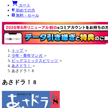
カート
初めての方
無料・セール
トップ
＞
少年・青年マンガ
＞
ビッグコミックスピリッツ
＞
あさドラ！
＞
あさドラ！ 8
あさドラ！ 8