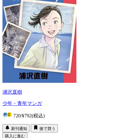
浦沢直樹
少年・青年マンガ
720
/
¥792
(税込)
新刊通知
後で買う
購入に進む