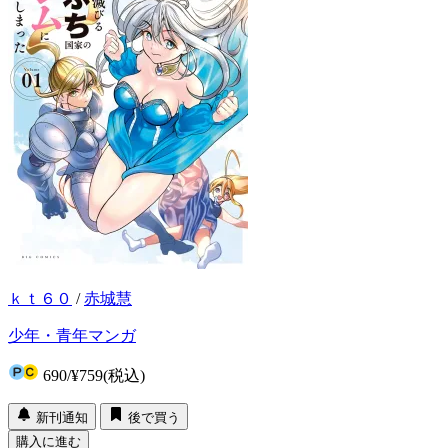
ｋｔ６０
/
赤城慧
少年・青年マンガ
690
/
¥759
(税込)
新刊通知
後で買う
購入に進む