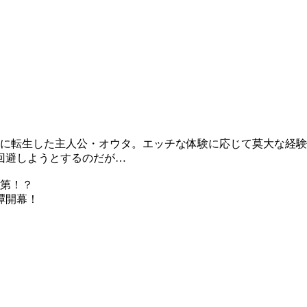
国に転生した主人公・オウタ。エッチな体験に応じて莫大な経
回避しようとするのだが…
次第！？
譚開幕！