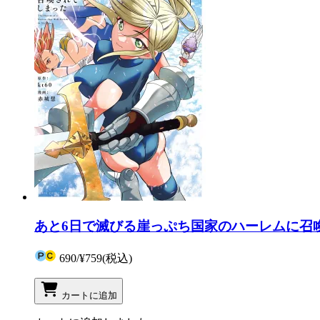
あと6日で滅びる崖っぷち国家のハーレムに召喚
690
/
¥759
(税込)
カートに追加