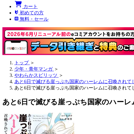
カート
初めての方
無料・セール
トップ
＞
少年・青年マンガ
＞
やわらかスピリッツ
＞
あと6日で滅びる崖っぷち国家のハーレムに召喚されて
あと6日で滅びる崖っぷち国家のハーレムに召喚されてし
あと6日で滅びる崖っぷち国家のハーレ