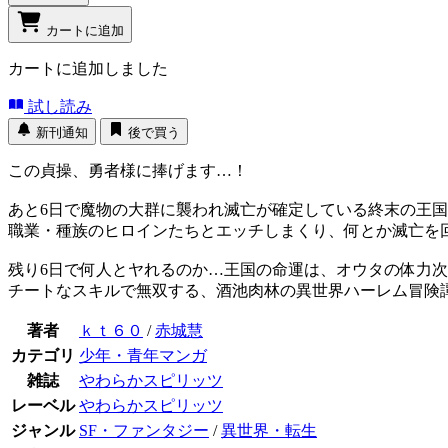
カートに追加
カートに追加しました
試し読み
新刊通知
後で買う
この貞操、勇者様に捧げます…！
あと6日で魔物の大群に襲われ滅亡が確定している終末の王
職業・種族のヒロインたちとエッチしまくり、何とか滅亡を
残り6日で何人とヤれるのか…王国の命運は、オウタの体力
チートなスキルで無双する、酒池肉林の異世界ハーレム冒険
著者
ｋｔ６０
/
赤城慧
カテゴリ
少年・青年マンガ
雑誌
やわらかスピリッツ
レーベル
やわらかスピリッツ
ジャンル
SF・ファンタジー
/
異世界・転生