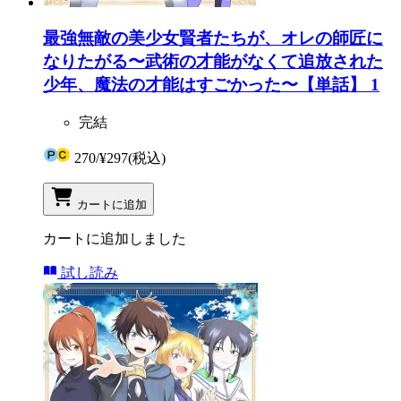
最強無敵の美少女賢者たちが、オレの師匠に
なりたがる〜武術の才能がなくて追放された
少年、魔法の才能はすごかった〜【単話】 1
完結
270
/
¥297
(税込)
カートに追加
カートに追加しました
試し読み