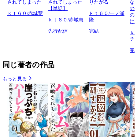
されてしまった
されてしまった
りたがる
な
【単話】
の
ｋｔ６０/赤城慧
ｋｔ６０/一ノ瀬
の
ｋｔ６０/赤城慧
隆
け
先行配信
完結
ｋ
チ
完
同じ著者の作品
もっと見る