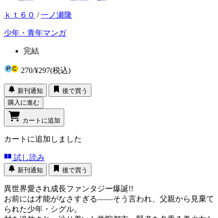
ｋｔ６０
/
一ノ瀬隆
少年・青年マンガ
完結
270
/
¥297
(税込)
新刊通知
後で買う
購入に進む
カートに追加
カートに追加しました
試し読み
新刊通知
後で買う
異世界愛され成長ファンタジー爆誕!!
お前には才能がなさすぎる――そう言われ、父親から見棄て
られた少年・シグル。