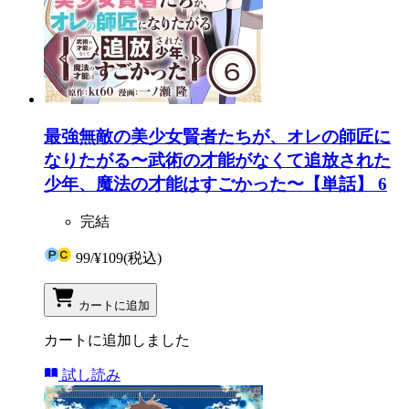
最強無敵の美少女賢者たちが、オレの師匠に
なりたがる〜武術の才能がなくて追放された
少年、魔法の才能はすごかった〜【単話】 6
完結
99
/
¥109
(税込)
カートに追加
カートに追加しました
試し読み