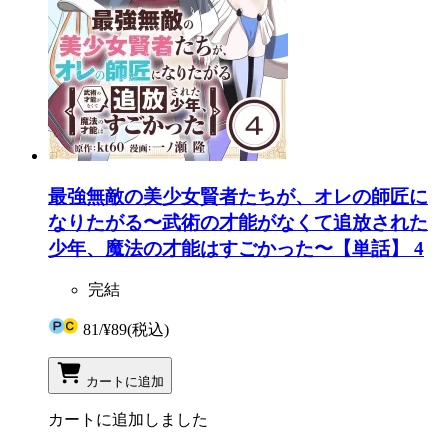
最強無敵の美少女賢者たちが、オレの師匠に
なりたがる〜武術の才能がなくて追放された
少年、魔法の才能はすごかった〜【単話】 4
完結
81
/
¥89
(税込)
カートに追加
カートに追加しました