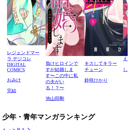
レジェンドマー
蛇
ラ デジコレ
え
負けヒロインで
キスしてキラー
DIGITAL
すが結婚しま
チューン
し
COMICS
す〜この中に私
おみけ
鈴咲ひかり
の夫がい
る！？〜
完結
池山田剛
少年・青年マンガランキング