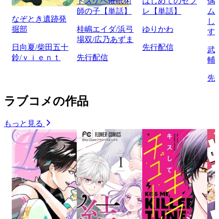
ドスケベ催眠術
はじめてのセフ
偶
師の子【単話】
レ【単話】
ム
なぞとき遺跡発
し
掘部
桂嶋エイダ/浜弓
ゆりかわ
す
場双/広乃あずま
日向夏/柴田五十
先行配信
武
鈴/ｖｉｅｎｔ
先行配信
輔
先
ラブコメの作品
もっと見る