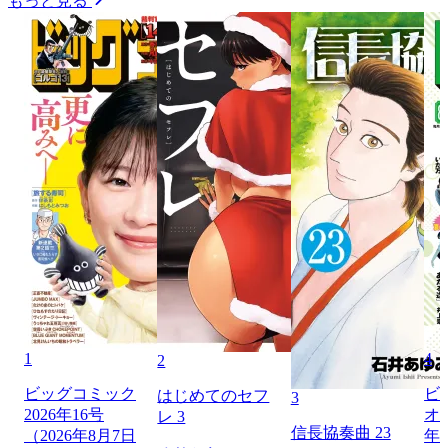
もっと見る
1
4
2
ビッグコミック
ビ
はじめてのセフ
3
2026年16号
オリ
レ 3
信長協奏曲 23
（2026年8月7日
年1