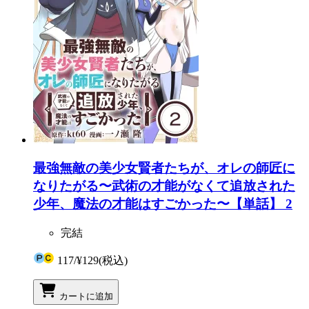
最強無敵の美少女賢者たちが、オレの師匠に
なりたがる〜武術の才能がなくて追放された
少年、魔法の才能はすごかった〜【単話】 2
完結
117
/
¥129
(税込)
カートに追加