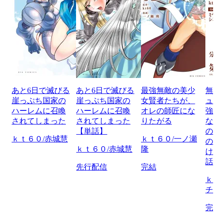
あと6日で滅びる
あと6日で滅びる
最強無敵の美少
無
崖っぷち国家の
崖っぷち国家の
女賢者たちが、
ュ
ハーレムに召喚
ハーレムに召喚
オレの師匠にな
強
されてしまった
されてしまった
りたがる
な
【単話】
の
ｋｔ６０/赤城慧
ｋｔ６０/一ノ瀬
の
ｋｔ６０/赤城慧
隆
け
話
先行配信
完結
ｋ
チ
完