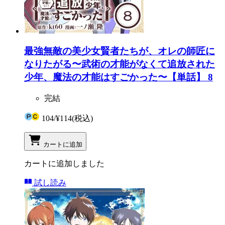
最強無敵の美少女賢者たちが、オレの師匠に
なりたがる〜武術の才能がなくて追放された
少年、魔法の才能はすごかった〜【単話】 8
完結
104
/
¥114
(税込)
カートに追加
カートに追加しました
試し読み