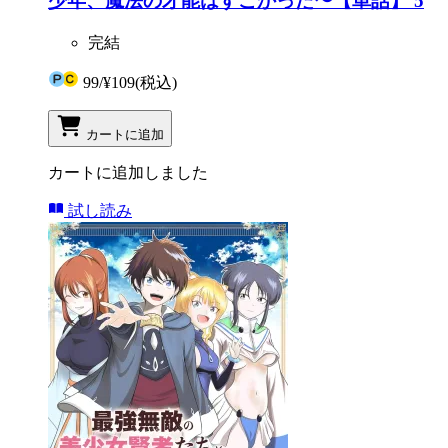
少年、魔法の才能はすごかった〜【単話】 5
完結
99
/
¥109
(税込)
カートに追加
カートに追加しました
試し読み