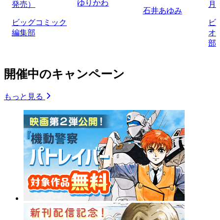
ゆりかわ
発売）
月
石井あゆみ
ビッグコミック
ビ
編集部
オ
部
開催中のキャンペーン
もっと見る