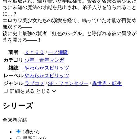
村を追放され、辿り着いた学院都市。賢者を名乗る美少女た
ちに未知の魔法の才能を見出され、弟子入りを迫られること
に…？
エロカワ美少女たちの溺愛を経て、眠っていた才能が目覚め
無双する――
後に史上最強の賢者「虹色のシグル」と呼ばれる彼の冒険が
幕を開ける――!!
著者
ｋｔ６０
/
一ノ瀬隆
カテゴリ
少年・青年マンガ
雑誌
やわらかスピリッツ
レーベル
やわらかスピリッツ
ジャンル
ラブコメ
/
SF・ファンタジー
/
異世界・転生
詳細を見る
とじる
シリーズ
全36巻完結
1巻から
最新刊から