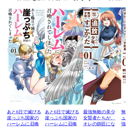
あと6日で滅びる
あと6日で滅びる
最強無敵の美少
無
崖っぷち国家の
崖っぷち国家の
女賢者たちが、
ュ
ハーレムに召喚
ハーレムに召喚
オレの師匠にな
強