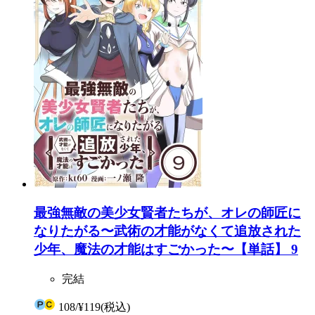
最強無敵の美少女賢者たちが、オレの師匠に
なりたがる〜武術の才能がなくて追放された
少年、魔法の才能はすごかった〜【単話】 9
完結
108
/
¥119
(税込)