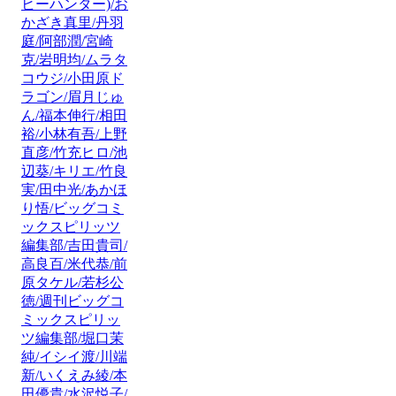
ヒーハンター)/お
かざき真里/丹羽
庭/阿部潤/宮崎
克/岩明均/ムラタ
コウジ/小田原ド
ラゴン/眉月じゅ
ん/福本伸行/相田
裕/小林有吾/上野
直彦/竹充ヒロ/池
辺葵/キリエ/竹良
実/田中光/あかほ
り悟/ビッグコミ
ックスピリッツ
編集部/吉田貴司/
高良百/米代恭/前
原タケル/若杉公
徳/週刊ビッグコ
ミックスピリッ
ツ編集部/堀口茉
純/イシイ渡/川端
新/いくえみ綾/本
田優貴/水沢悦子/