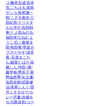
コ/藤井五成/吉本
浩二/ちはる/高田
サンコ/長尾謙一
郎/こざき亜衣/三
田紀房/クリスタ
ルな洋介/吉田戦
車/とよ田みのる/
福田幸江/ねむよ
うこ/石ノ森章太
郎/和田竜/早坂ガ
ブ/さだやす/深見
真 /石原まこち
ん/緒里たばさ/高
橋しん/沖田×華/
藤堂裕/秀良子/富
野由悠季/矢立肇/
吉田史朗/武富健
治/高尾じんぐ/望
月ミネタロウ/カ
レー沢薫/吉城モ
カ/川島良彰(コー