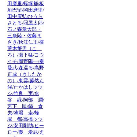
田磨里/蛭塚都/板
垣巴留/岡田麿里/
田中康弘/ひうら
さとる/照屋太郎/
石ノ森章太郎・
三条陸・佐藤ま
さき/秋江仁王/横
荒木蟹男（こゝ
ろ）/瀬下猛/ヨウ
イチ/岡野陽一/秦
愛武/森巡る/高野
正成（きしたか
の）/東雲/蓼然ん
候/たかはしツツ
ジ/竹良 実/水
谷 緑/阿部 潤/
宮下 暁/鍋 倉
夫/薄場 圭/蛭
塚 都/高橋ツツ
ジ/安田剛助/ヒー
ロー/秦 愛武/え