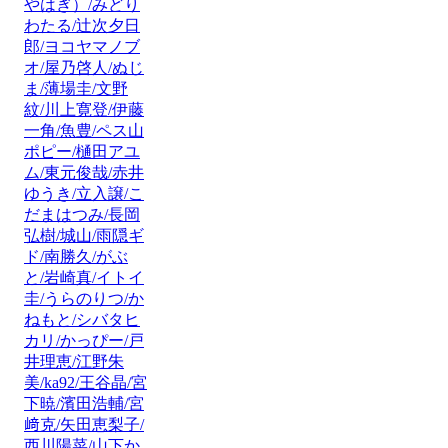
やはぎ）/みどり
わたる/辻次夕日
郎/ヨコヤマノブ
オ/屋乃啓人/ぬじ
ま/薄場圭/文野
紋/川上寛登/伊藤
一角/魚豊/ペス山
ポピー/樋田アユ
ム/東元俊哉/赤井
ゆうき/立入譲/こ
だまはつみ/長岡
弘樹/城山/雨隠ギ
ド/南勝久/がぶ
と/岩崎真/イトイ
圭/うらのりつ/か
ねもと/シバタヒ
カリ/かっぴー/戸
井理恵/江野朱
美/ka92/王谷晶/宮
下暁/濱田浩輔/宮
﨑克/矢田恵梨子/
西川陽菜/山下か