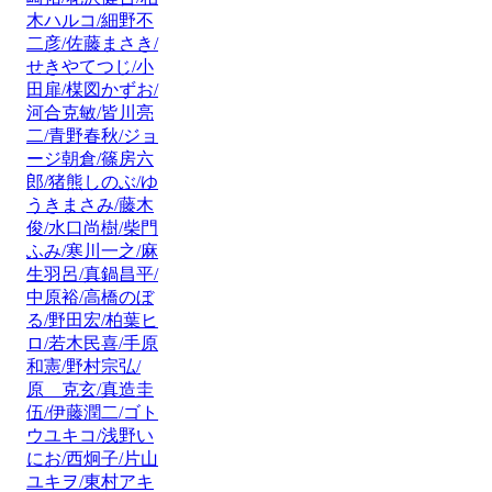
木ハルコ/細野不
二彦/佐藤まさき/
せきやてつじ/小
田扉/楳図かずお/
河合克敏/皆川亮
二/青野春秋/ジョ
ージ朝倉/篠房六
郎/猪熊しのぶ/ゆ
うきまさみ/藤木
俊/水口尚樹/柴門
ふみ/寒川一之/麻
生羽呂/真鍋昌平/
中原裕/高橋のぼ
る/野田宏/柏葉ヒ
ロ/若木民喜/手原
和憲/野村宗弘/
原 克玄/真造圭
伍/伊藤潤二/ゴト
ウユキコ/浅野い
にお/西炯子/片山
ユキヲ/東村アキ