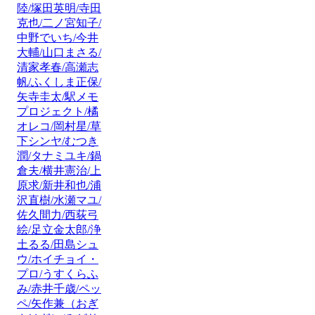
陸/塚田英明/寺田
克也/二ノ宮知子/
中野でいち/今井
大輔/山口まさる/
清家孝春/高瀬志
帆/ふくしま正保/
矢寺圭太/駅メモ
プロジェクト/橘
オレコ/岡村星/草
下シンヤ/むつき
潤/タナミユキ/鍋
倉夫/横井憲治/上
原求/新井和也/浦
沢直樹/水瀬マユ/
佐久間力/西荻弓
絵/足立金太郎/浄
土るる/田島シュ
ウ/ホイチョイ・
プロ/うすくらふ
み/赤井千歳/ペッ
ペ/矢作兼（おぎ