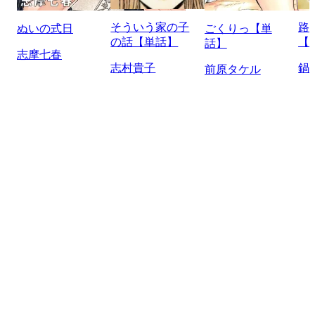
そういう家の子
路
ぬいの式日
ごくりっ【単
の話【単話】
【
話】
志摩七春
志村貴子
鍋
前原タケル