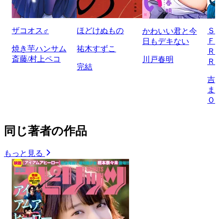
ザコオス♂
ほどけぬもの
Ｓ
かわいい君と今
Ｆ
日もデキない
焼き芋ハンサム
祐木すずこ
Ｒ
斎藤/村上ペコ
川戸春明
Ｒ
完結
吉
ま
Ｏ
同じ著者の作品
もっと見る