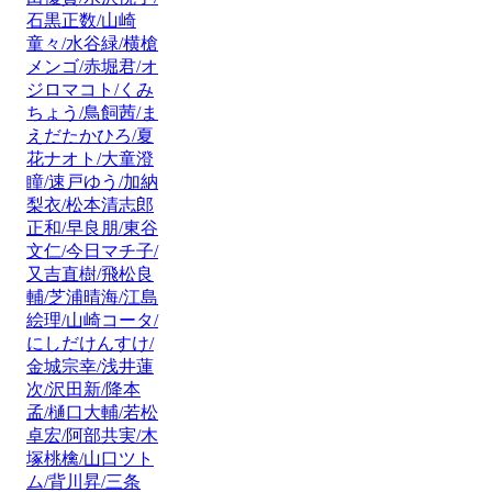
石黒正数/山崎
童々/水谷緑/横槍
メンゴ/赤堀君/オ
ジロマコト/くみ
ちょう/鳥飼茜/ま
えだたかひろ/夏
花ナオト/大童澄
瞳/速戸ゆう/加納
梨衣/松本清志郎
正和/早良朋/東谷
文仁/今日マチ子/
又吉直樹/飛松良
輔/芝浦晴海/江島
絵理/山崎コータ/
にしだけんすけ/
金城宗幸/浅井蓮
次/沢田新/降本
孟/樋口大輔/若松
卓宏/阿部共実/木
塚桃檎/山口ツト
ム/背川昇/三条