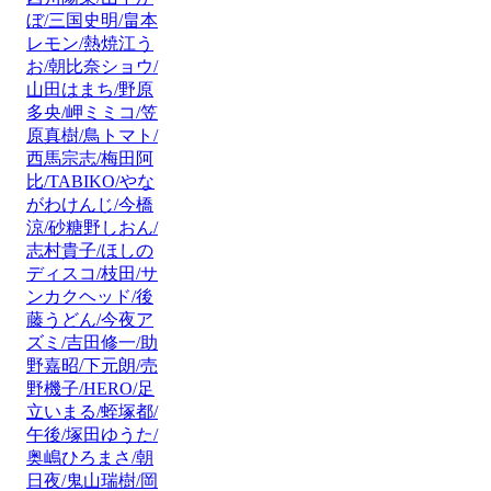
ぼ/三国史明/畠本
レモン/熱焼江う
お/朝比奈ショウ/
山田はまち/野原
多央/岬ミミコ/笠
原真樹/鳥トマト/
西馬宗志/梅田阿
比/TABIKO/やな
がわけんじ/今橋
涼/砂糖野しおん/
志村貴子/ほしの
ディスコ/枝田/サ
ンカクヘッド/後
藤うどん/今夜ア
ズミ/吉田修一/助
野嘉昭/下元朗/売
野機子/HERO/足
立いまる/蛭塚都/
午後/塚田ゆうた/
奥嶋ひろまさ/朝
日夜/鬼山瑞樹/岡