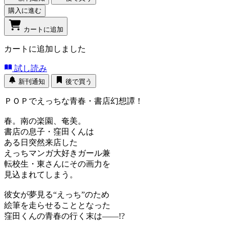
購入に進む
カートに追加
カートに追加しました
試し読み
新刊通知
後で買う
ＰＯＰでえっちな青春・書店幻想譚！
春。南の楽園、奄美。
書店の息子・窪田くんは
ある日突然来店した
えっちマンガ大好きガール兼
転校生・東さんにその画力を
見込まれてしまう。
彼女が夢見る“えっち”のため
絵筆を走らせることとなった
窪田くんの青春の行く末は――!?