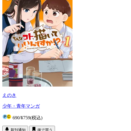
えのき
少年・青年マンガ
690
/
¥759
(税込)
新刊通知
後で買う