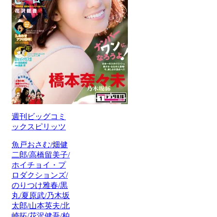
週刊ビッグコミ
ックスピリッツ
魚戸おさむ/畑健
二郎/高橋留美子/
ホイチョイ・プ
ロダクションズ/
のりつけ雅春/黒
丸/夏原武/乃木坂
太郎/山本英夫/北
崎拓/花沢健吾/柏