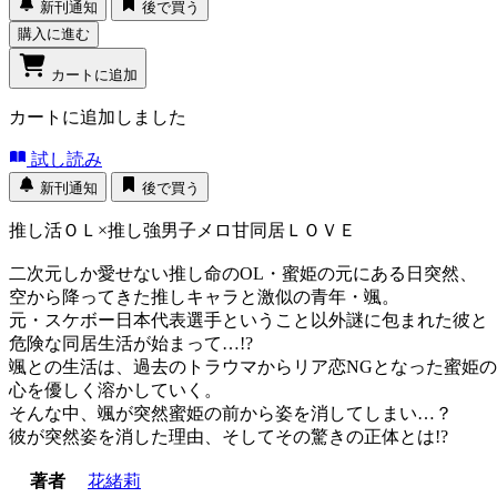
新刊通知
後で買う
購入に進む
カートに追加
カートに追加しました
試し読み
新刊通知
後で買う
推し活ＯＬ×推し強男子メロ甘同居ＬＯＶＥ
二次元しか愛せない推し命のOL・蜜姫の元にある日突然、
空から降ってきた推しキャラと激似の青年・颯。
元・スケボー日本代表選手ということ以外謎に包まれた彼と
危険な同居生活が始まって…!?
颯との生活は、過去のトラウマからリア恋NGとなった蜜姫の
心を優しく溶かしていく。
そんな中、颯が突然蜜姫の前から姿を消してしまい…？
彼が突然姿を消した理由、そしてその驚きの正体とは!?
著者
花緒莉